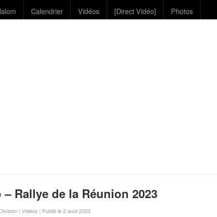
lalom
Calendrier
Vidéos
[Direct Vidéo]
Photos
 – Rallye de la Réunion 2023
ivision
|
Vidéos
| Publié le 2 août 2023