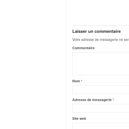
C
,
d
u
c
h
Laisser un commentaire
a
Votre adresse de messagerie ne ser
m
Commentaire
p
i
o
n
n
a
Nom
*
t
e
t
Adresse de messagerie
*
d
e
l
Site web
a
c