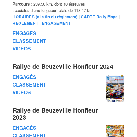
v
Parcours
: 239.36 km, dont 10 épreuves
i
spéciales d’une longueur totale de 118.17 km
d
HORAIRES (à la fin du règlement)
|
CARTE Rally-Maps
|
é
RÈGLEMENT
|
ENGAGEMENT
o
ENGAGÉS
s
CLASSEMENT
e
VIDÉOS
t
p
h
Rallye de Beuzeville Honfleur 2024
o
t
ENGAGÉS
o
CLASSEMENT
s
VIDÉOS
p
o
u
Rallye de Beuzeville Honfleur
r
2023
c
h
ENGAGÉS
a
CLASSEMENT