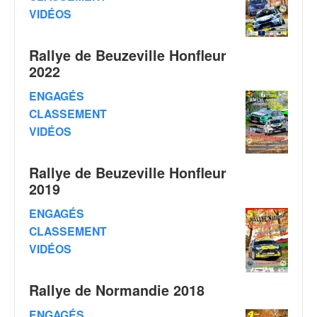
q
VIDÉOS
u
e
r
Rallye de Beuzeville Honfleur
a
2022
l
l
ENGAGÉS
y
CLASSEMENT
e
VIDÉOS
d
u
W
Rallye de Beuzeville Honfleur
R
2019
C
,
ENGAGÉS
d
CLASSEMENT
e
VIDÉOS
l
'
E
Rallye de Normandie 2018
R
ENGAGÉS