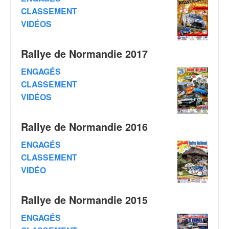
C
,
CLASSEMENT
d
VIDÉOS
u
c
Rallye de Normandie 2017
h
a
ENGAGÉS
m
CLASSEMENT
p
i
VIDÉOS
o
n
Rallye de Normandie 2016
n
a
ENGAGÉS
t
CLASSEMENT
e
VIDÉO
t
d
e
Rallye de Normandie 2015
l
a
ENGAGÉS
c