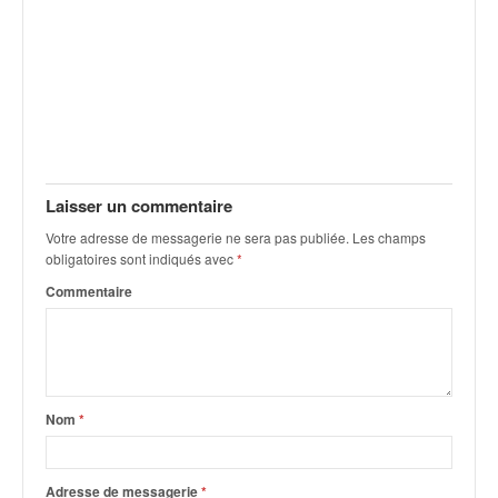
u
t
e
l
'
a
c
t
u
Laisser un commentaire
a
Votre adresse de messagerie ne sera pas publiée.
Les champs
l
obligatoires sont indiqués avec
*
i
t
Commentaire
é
d
e
l
a
Nom
*
c
o
u
Adresse de messagerie
*