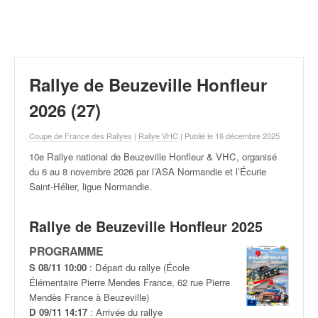
r
a
l
l
y
e
Rallye de Beuzeville Honfleur
:
N
2026 (27)
e
w
Coupe de France des Rallyes
|
Rallye VHC
| Publié le 16 décembre 2025
s
10e Rallye national de Beuzeville Honfleur & VHC, organisé
,
du 6 au 8 novembre
2026 par l’ASA Normandie et l’Écurie
r
Saint-Hélier, ligue Normandie.
é
s
u
Rallye de Beuzeville Honfleur 2025
l
PROGRAMME
t
a
S 08/11 10:00
: Départ du rallye (École
t
Élémentaire Pierre Mendes France, 62 rue Pierre
s
Mendès France à Beuzeville)
,
D 09/11 14:17
: Arrivée du rallye