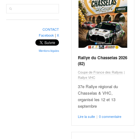
r
a
l
l
y
CONTACT
e
|
Facebook
X
:
N
e
Mentions légales
Rallye du Chasselas 2026
w
(82)
s
,
Coupe de France des Rallyes
|
Rallye VHC
r
é
37e Rallye régional du
s
Chasselas & VHC,
u
organisé les 12 et 13
l
septembre
t
Lire la suite
|
0 commentaire
a
t
s
,