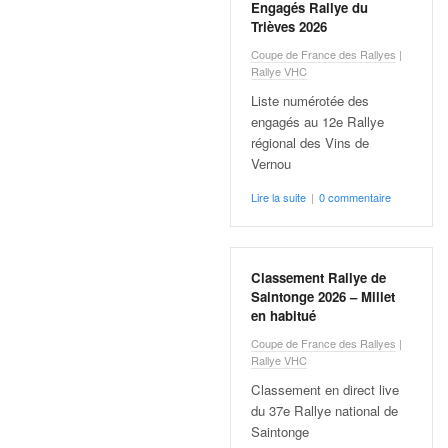
Engagés Rallye du
v
Trièves 2026
i
d
Coupe de France des Rallyes
|
Rallye VHC
é
o
Liste numérotée des
s
engagés au 12e Rallye
e
régional des Vins de
t
Vernou
p
Lire la suite
|
0 commentaire
h
o
t
o
Classement Rallye de
s
Saintonge 2026 – Millet
p
en habitué
o
Coupe de France des Rallyes
|
u
Rallye VHC
r
Classement en direct live
c
du 37e Rallye national de
h
Saintonge
a