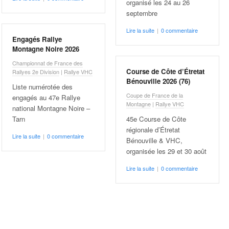
organisé les 24 au 26
septembre
Lire la suite
|
0 commentaire
Engagés Rallye
Montagne Noire 2026
Championnat de France des
Course de Côte d’Étretat
Rallyes 2e Division
|
Rallye VHC
Bénouville 2026 (76)
Liste numérotée des
Coupe de France de la
engagés au 47e Rallye
Montagne
|
Rallye VHC
national Montagne Noire –
Tarn
45e Course de Côte
régionale d’Étretat
Lire la suite
|
0 commentaire
Bénouville & VHC,
organisée les 29 et 30 août
Lire la suite
|
0 commentaire