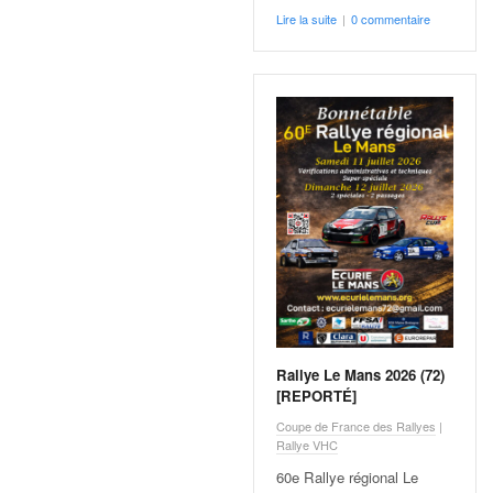
q
Lire la suite
|
0 commentaire
u
e
r
a
l
l
y
e
d
u
W
R
C
,
d
Rallye Le Mans 2026 (72)
e
[REPORTÉ]
l
'
Coupe de France des Rallyes
|
E
Rallye VHC
R
60e Rallye régional Le