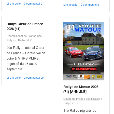
Lire la suite
|
0 commentaire
Lire la suite
|
0 commentaire
Rallye Cœur de France
2026 (41)
Championnat de France des
Rallyes
|
Rallye VHC
29e Rallye national Cœur
de France – Centre Val de
Loire & VHRS VMRS,
organisé du 25 au 27
septembre
Lire la suite
|
commentaires
2
Rallye de Matour 2026
(71) [ANNULÉ]
Coupe de France des Rallyes
|
Rallye VHC
31e Rallye régional de