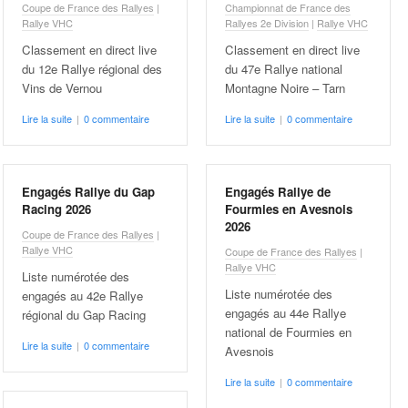
Coupe de France des Rallyes
|
Championnat de France des
Rallye VHC
Rallyes 2e Division
|
Rallye VHC
Classement en direct live
Classement en direct live
du 12e Rallye régional des
du 47e Rallye national
Vins de Vernou
Montagne Noire – Tarn
Lire la suite
|
0 commentaire
Lire la suite
|
0 commentaire
Engagés Rallye du Gap
Engagés Rallye de
Racing 2026
Fourmies en Avesnois
2026
Coupe de France des Rallyes
|
Rallye VHC
Coupe de France des Rallyes
|
Rallye VHC
Liste numérotée des
Liste numérotée des
engagés au 42e Rallye
engagés au 44e Rallye
régional du Gap Racing
national de Fourmies en
Lire la suite
|
0 commentaire
Avesnois
Lire la suite
|
0 commentaire