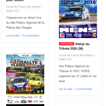
Coupe de France des Rallyes
|
Rallye VHC
Classement en direct live
du 48e Rallye régional de la
Plaine des Vosges
Lire la suite
|
0 commentaire
Rallye du
Trièves 2026 (38)
Coupe de France des Rallyes
|
Rallye VHC
40e Rallye régional du
Trièves & VHC VHRS,
organisé les 31 juillet et 1er
août
Lire la suite
|
0 commentaire