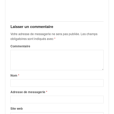
C
,
d
u
c
Laisser un commentaire
h
a
Votre adresse de messagerie ne sera pas publiée.
Les champs
m
obligatoires sont indiqués avec
*
p
Commentaire
i
o
n
n
a
t
Nom
*
e
t
d
Adresse de messagerie
*
e
l
a
Site web
c