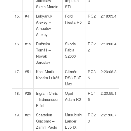
C
Jaroslaw –
Impreza
3
,
Szeja Marcin
STi
d
15.
#4
Lukyanuk
Ford
RC2
2:18:03.4
u
Alexey –
Fiesta R5
2
c
Arnautov
h
Alexey
a
m
16.
#15
Ružicka
Škoda
RC2
2:19:00.4
p
Tomáš –
Fabia
2
i
Novák
S2000
o
Jaroslav
n
17.
#51
Koci Martin –
Citroën
RC3
2:20:08.8
n
Kostka Lukáš
DS3 R3T
5
a
Max
t
e
18.
#25
Ingram Chris
Opel
RC4
2:20:55.1
t
– Edmondson
Adam R2
6
d
Elliott
e
19.
#21
Scattolon
Mitsubishi
RC2
2:21:06.7
l
Giacomo –
Lancer
3
a
Zanini Paolo
Evo IX
c