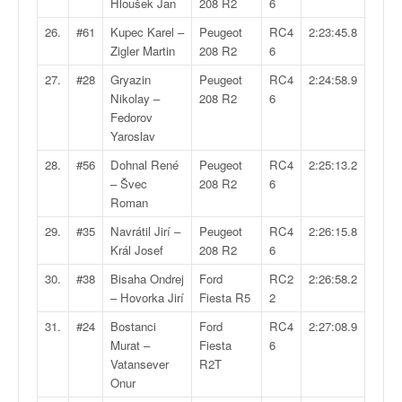
Hloušek Jan
208 R2
6
u
t
26.
#61
Kupec Karel –
Peugeot
RC4
2:23:45.8
e
Zigler Martin
208 R2
6
l
27.
#28
Gryazin
Peugeot
RC4
2:24:58.9
'
Nikolay –
208 R2
6
a
Fedorov
c
Yaroslav
t
u
28.
#56
Dohnal René
Peugeot
RC4
2:25:13.2
a
– Švec
208 R2
6
l
Roman
i
t
29.
#35
Navrátil Jirí –
Peugeot
RC4
2:26:15.8
é
Král Josef
208 R2
6
d
30.
#38
Bisaha Ondrej
Ford
RC2
2:26:58.2
e
– Hovorka Jirí
Fiesta R5
2
l
a
31.
#24
Bostanci
Ford
RC4
2:27:08.9
c
Murat –
Fiesta
6
o
Vatansever
R2T
u
Onur