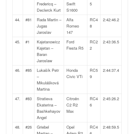
Fredericq –
Swift
5
Declerck Kurt
S1600
44.
#81
Rada Martin –
Alfa
RC4
2:42:46.2
Jugas
Romeo
8
Jaroslav
147
45.
#1
Kajetanowicz
Ford
RC2
2:43:36.5
Kajetan –
Fiesta R5
2
Baran
Jaroslaw
46.
#85
Lukašík Petr
Honda
RC5
2:44:37.4
–
Civic VTi
9
Mikulášková
Martina
47.
#83
Stratieva
Citroën
RC4
2:45:26.2
Ekaterina –
C2 R2
6
Bashkehayov
Max
Angel
48.
#26
Griebel
Opel
RC4
2:48:59.5
Marijan –
Adam R2
6