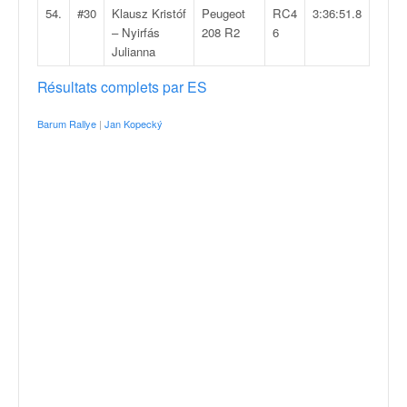
54.
#30
Klausz Kristóf
Peugeot
RC4
3:36:51.8
– Nyirfás
208 R2
6
Julianna
Résultats complets par ES
Barum Rallye
|
Jan Kopecký