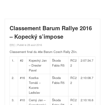
r
a
l
l
y
e
Classement Barum Rallye 2016
:
N
– Kopecký s’impose
e
w
ERC
| Publié le 28 août 2016
s
Classement final du 46e Barum Czech Rally Zlín
.
,
r
1.
#2
Kopecký Jan
Škoda
RC2
2:07:34.7
é
– Dresler
Fabia R5
2
s
Pavel
u
2.
#16
Kostka
Škoda
RC2
2:10:08.7
l
Tomáš –
Fabia R5
2
t
Kucera
a
Ladislav
t
s
3.
#10
Cerný Jan –
Škoda
RC2
2:10:16.6
,
Cernohorský
Fabia R5
2