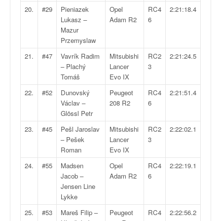
o
20.
#29
Pieniazek
Opel
RC4
2:21:18.4
u
Lukasz –
Adam R2
6
p
Mazur
e
Przemyslaw
d
21.
#47
Vavrík Radim
Mitsubishi
RC2
2:21:24.5
e
– Plachý
Lancer
3
F
Tomáš
Evo IX
r
a
22.
#52
Dunovský
Peugeot
RC4
2:21:51.4
n
Václav –
208 R2
6
c
Glössl Petr
e
23.
#45
Pešl Jaroslav
Mitsubishi
RC2
2:22:02.1
e
– Pešek
Lancer
3
t
Roman
Evo IX
a
u
24.
#55
Madsen
Opel
RC4
2:22:19.1
s
Jacob –
Adam R2
6
s
Jensen Line
i
Lykke
t
25.
#53
Mareš Filip –
Peugeot
RC4
2:22:56.2
o