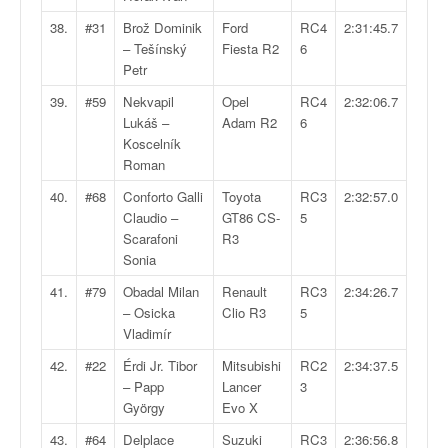
38.
#31
Brož Dominik
Ford
RC4
2:31:45.7
– Tešínský
Fiesta R2
6
Petr
39.
#59
Nekvapil
Opel
RC4
2:32:06.7
Lukáš –
Adam R2
6
Koscelník
Roman
40.
#68
Conforto Galli
Toyota
RC3
2:32:57.0
Claudio –
GT86 CS-
5
Scarafoni
R3
Sonia
41.
#79
Obadal Milan
Renault
RC3
2:34:26.7
– Osicka
Clio R3
5
Vladimír
42.
#22
Érdi Jr. Tibor
Mitsubishi
RC2
2:34:37.5
– Papp
Lancer
3
György
Evo X
43.
#64
Delplace
Suzuki
RC3
2:36:56.8