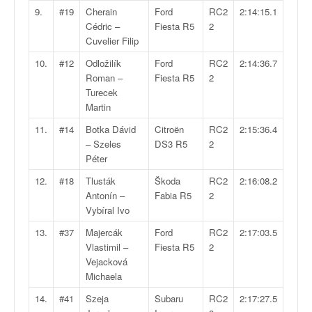
q
9.
#19
Cherain
Ford
RC2
2:14:15.1
u
Cédric –
Fiesta R5
2
e
Cuvelier Filip
r
a
10.
#12
Odložilík
Ford
RC2
2:14:36.7
l
Roman –
Fiesta R5
2
l
Turecek
y
Martin
e
11.
#14
Botka Dávid
Citroën
RC2
2:15:36.4
d
– Szeles
DS3 R5
2
u
Péter
W
R
12.
#18
Tlusták
Škoda
RC2
2:16:08.2
C
Antonín –
Fabia R5
2
,
Vybíral Ivo
d
13.
#37
Majercák
Ford
RC2
2:17:03.5
e
Vlastimil –
Fiesta R5
2
l
Vejacková
'
Michaela
E
R
14.
#41
Szeja
Subaru
RC2
2:17:27.5