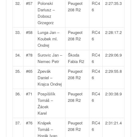
r
32.
#57
Polonski
Peugeot
RC4
2:27:35.3
s
Dariusz –
208 R2
6
e
Dobosz
d
Grzegorz
e
c
33.
#58
Lunga Jan –
Peugeot
RC4
2:28:17.2
ô
Koubek ml.
208 R2
6
t
Ondrej
e
34.
#78
Surovic Jan –
Škoda
RC4
2:29:06.9
e
Nemec Petr
Fabia R2
6
t
d
35.
#65
Zpevák
Peugeot
RC4
2:29:55.8
u
Daniel –
208 R2
6
s
Krajca Ondrej
l
36.
#71
Pospíšilík
Peugeot
RC4
2:30:38.9
a
Tomáš –
208 R2
6
l
Žácek
o
Karel
m
37.
#76
Knápek
Peugeot
RC4
2:31:21.4
Tomáš –
208 R2
6
Horák Ivan