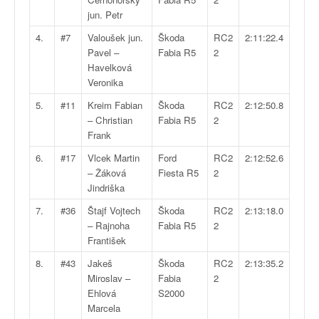
v
jun. Petr
i
4.
#7
Valoušek jun.
Škoda
RC2
2:11:22.4
d
Pavel –
Fabia R5
2
é
Havelková
o
Veronika
s
e
5.
#11
Kreim Fabian
Škoda
RC2
2:12:50.8
t
– Christian
Fabia R5
2
p
Frank
h
6.
#17
Vlcek Martin
Ford
RC2
2:12:52.6
o
– Žáková
Fiesta R5
2
t
Jindriška
o
s
7.
#36
Štajf Vojtech
Škoda
RC2
2:13:18.0
p
– Rajnoha
Fabia R5
2
o
František
u
r
8.
#43
Jakeš
Škoda
RC2
2:13:35.2
c
Miroslav –
Fabia
2
h
Ehlová
S2000
a
Marcela