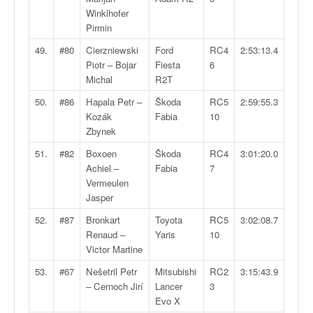
Winklhofer
Pirmin
49.
#80
Cierzniewski
Ford
RC4
2:53:13.4
Piotr – Bojar
Fiesta
6
Michal
R2T
50.
#86
Hapala Petr –
Škoda
RC5
2:59:55.3
Kozák
Fabia
10
Zbynek
51.
#82
Boxoen
Škoda
RC4
3:01:20.0
Achiel –
Fabia
7
Vermeulen
Jasper
52.
#87
Bronkart
Toyota
RC5
3:02:08.7
Renaud –
Yaris
10
Victor Martine
53.
#67
Nešetril Petr
Mitsubishi
RC2
3:15:43.9
– Cernoch Jirí
Lancer
3
Evo X