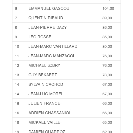
v
6
EMMANUEL GASCOU
104,00
i
d
7
QUENTIN RIBAUD
89,00
é
8
JEAN-PIERRE DAZY
86,00
o
s
9
LEO ROSSEL
85,00
e
10
JEAN-MARC VANTILLARD
80,00
t
p
11
JEAN-MARC MANZAGOL
76,00
h
12
MICHAEL LOBRY
76,00
o
t
13
GUY BEKAERT
73,00
o
14
SYLVAIN CACHOD
67,00
s
p
14
JEAN-LUC MOREL
67,00
o
16
JULIEN FRANCE
66,00
u
r
16
ADRIEN CHASSANIOL
66,00
c
h
18
MICKAEL VAILLE
65,00
a
19
DAMIEN QUARROZ
62,00