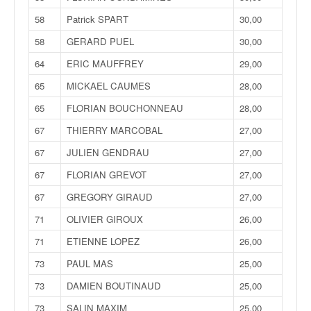
u
t
58
Patrick SPART
30,00
e
58
GERARD PUEL
30,00
l
'
64
ERIC MAUFFREY
29,00
a
65
MICKAEL CAUMES
28,00
c
t
65
FLORIAN BOUCHONNEAU
28,00
u
67
THIERRY MARCOBAL
27,00
a
l
67
JULIEN GENDRAU
27,00
i
67
FLORIAN GREVOT
27,00
t
é
67
GREGORY GIRAUD
27,00
d
71
OLIVIER GIROUX
26,00
e
l
71
ETIENNE LOPEZ
26,00
a
73
PAUL MAS
25,00
c
o
73
DAMIEN BOUTINAUD
25,00
u
73
SALIN MAXIM
25,00