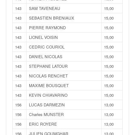
143
SAM TAVENEAU
15,00
143
SEBASTIEN BRENIAUX
15,00
143
PIERRE RAYMOND
15,00
143
LIONEL VOISIN
15,00
143
CEDRIC COURIOL
15,00
143
DANIEL NICOLAS
15,00
143
STEPHANE LATOUR
15,00
143
NICOLAS RENCHET
15,00
143
MAXIME BOUSQUET
15,00
143
KEVIN CHIAVARINO
15,00
156
LUCAS DARMEZIN
13,00
156
Charles MUNSTER
13,00
156
ERIC ROYERE
13,00
156
JULIEN GOUMGHAR
13,00