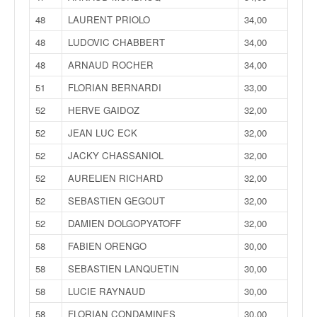
o
48
LAURENT PRIOLO
34,00
u
p
48
LUDOVIC CHABBERT
34,00
e
48
ARNAUD ROCHER
34,00
d
e
51
FLORIAN BERNARDI
33,00
F
52
HERVE GAIDOZ
32,00
r
a
52
JEAN LUC ECK
32,00
n
52
JACKY CHASSANIOL
32,00
c
e
52
AURELIEN RICHARD
32,00
e
52
SEBASTIEN GEGOUT
32,00
t
a
52
DAMIEN DOLGOPYATOFF
32,00
u
58
FABIEN ORENGO
30,00
s
s
58
SEBASTIEN LANQUETIN
30,00
i
t
58
LUCIE RAYNAUD
30,00
o
58
FLORIAN CONDAMINES
30,00