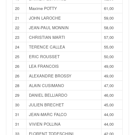
q
u
20
Maxime POTTY
61,00
e
21
JOHN LAROCHE
59,00
r
a
22
JEAN-PAUL MONNIN
58,00
l
23
CHRISTIAN MARTI
57,00
l
y
24
TERENCE CALLEA
55,00
e
25
ERIC ROUSSET
50,00
d
u
26
LEA FRANCOIS
49,00
W
26
ALEXANDRE BROSSY
49,00
R
C
28
ALAIN CUSIMANO
47,00
,
29
DANIEL BELLIARDO
46,00
d
e
30
JULIEN BRECHET
45,00
l
31
JEAN-MARC FALCO
44,00
'
E
31
VIVIEN POLLINA
44,00
R
33
FLORENT TODESCHINI
42,00