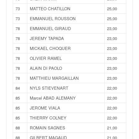
r
s
73
MATTEO CHATILLON
25,00
e
73
EMMANUEL ROUSSON
25,00
d
e
78
EMMANUEL GIRAUD
23,00
c
78
JEREMY TAPADA
23,00
ô
t
78
MICKAEL CHOQUER
23,00
e
e
78
OLIVIER RAMEL
23,00
t
78
ALAIN DI PAOLO
23,00
d
u
78
MATTHIEU MARGAILLAN
23,00
s
84
NYLS STIEVENART
22,00
l
a
85
Marcel ABAD ALEMANY
22,00
l
85
JEROME VIALA
22,00
o
m
85
THIERRY COLNEY
22,00
88
ROMAIN SAGNES
21,00
88
GILBERT MAGAUD
21,00