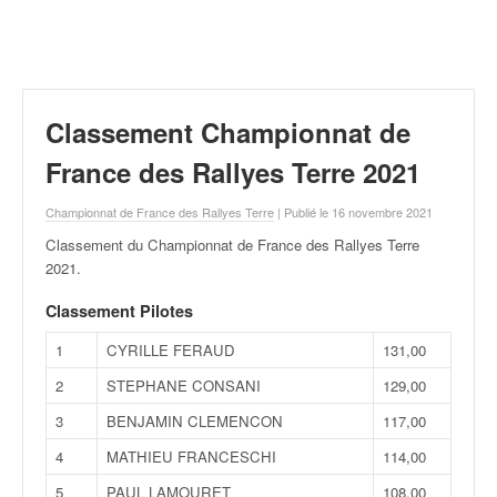
r
a
l
l
y
e
Classement Championnat de
:
N
France des Rallyes Terre 2021
e
w
Championnat de France des Rallyes Terre
| Publié le 16 novembre 2021
s
Classement du Championnat de France des Rallyes Terre
,
2021
.
r
é
Classement Pilotes
s
u
1
CYRILLE FERAUD
131,00
l
2
STEPHANE CONSANI
129,00
t
a
3
BENJAMIN CLEMENCON
117,00
t
4
MATHIEU FRANCESCHI
114,00
s
,
5
PAUL LAMOURET
108,00