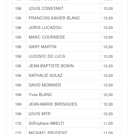
156
LOUIS CONSTANT
13,00
156
FRANCOIS-XAVIER BLANC
13,00
156
JORIS LUCADOU
13,00
156
MARC COURNEDE
13,00
156
GARY MARTIN
13,00
156
LUDOVIC DE LUCA
13,00
156
JEAN-BAPTISTE BONIN
13,00
156
NATHALIE GOLAZ
13,00
156
DAVID MONNIER
13,00
169
Yves BLANC
12,00
169
JEAN-MARIE BRENGUES
12,00
169
LOUIS MYR
12,00
172
StÃ©phane WAELTI
11,00
172
MICKAEL PRUDENT
11,00