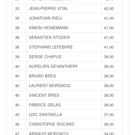
C
,
33
JEAN-PIERRE VITAL
42,00
d
35
JONATHAN RIEU
41,00
u
c
36
SIMON HEINEMANN
41,00
h
36
SEBASTIEN STUDER
41,00
a
m
36
STEPHANE LEFEBVRE
41,00
p
i
39
SERGE CHAPUS
39,00
o
40
AURELIEN DEVANTHERY
38,00
n
n
40
BRUNO BRES
38,00
a
40
LAURENT MORDACQ
38,00
t
e
40
VINCENT BRES
38,00
t
40
FABRICE GELAS
38,00
d
e
45
LOIC SANTAELLA
37,00
l
46
CHRISTOPHE ROCARD
36,00
a
c
47
ARNAUD MORDACQ
34,00