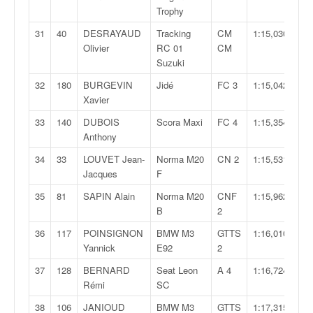
o
Trophy
u
31
40
DESRAYAUD
Tracking
CM
1:15,030
p
Olivier
RC 01
CM
e
Suzuki
d
e
32
180
BURGEVIN
Jidé
FC 3
1:15,042
F
Xavier
r
33
140
DUBOIS
Scora Maxi
FC 4
1:15,354
a
Anthony
n
c
34
33
LOUVET Jean-
Norma M20
CN 2
1:15,531
e
Jacques
F
e
35
81
SAPIN Alain
Norma M20
CNF
1:15,962
t
B
2
a
u
36
117
POINSIGNON
BMW M3
GTTS
1:16,010
s
Yannick
E92
2
s
37
128
BERNARD
Seat Leon
A 4
1:16,724
i
Rémi
SC
t
o
38
106
JANIOUD
BMW M3
GTTS
1:17,315