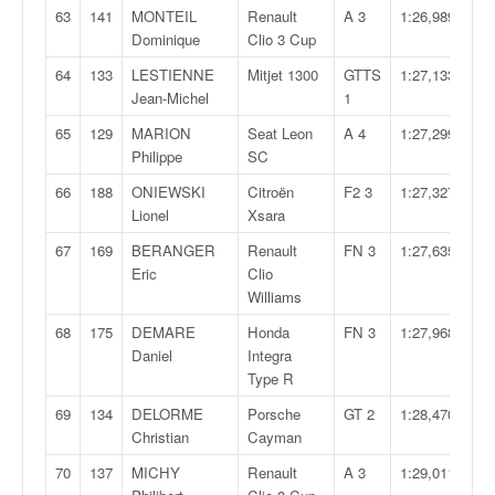
63
141
MONTEIL
Renault
A 3
1:26,989
Dominique
Clio 3 Cup
64
133
LESTIENNE
Mitjet 1300
GTTS
1:27,133
Jean-Michel
1
65
129
MARION
Seat Leon
A 4
1:27,299
Philippe
SC
66
188
ONIEWSKI
Citroën
F2 3
1:27,327
Lionel
Xsara
67
169
BERANGER
Renault
FN 3
1:27,635
Eric
Clio
Williams
68
175
DEMARE
Honda
FN 3
1:27,968
Daniel
Integra
Type R
69
134
DELORME
Porsche
GT 2
1:28,470
Christian
Cayman
70
137
MICHY
Renault
A 3
1:29,011