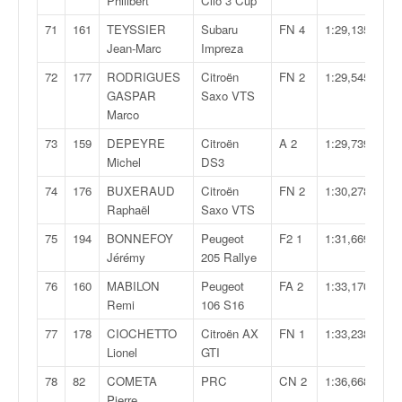
Philibert
Clio 3 Cup
71
161
TEYSSIER
Subaru
FN 4
1:29,135
Jean-Marc
Impreza
72
177
RODRIGUES
Citroën
FN 2
1:29,545
GASPAR
Saxo VTS
Marco
73
159
DEPEYRE
Citroën
A 2
1:29,739
Michel
DS3
74
176
BUXERAUD
Citroën
FN 2
1:30,278
Raphaël
Saxo VTS
75
194
BONNEFOY
Peugeot
F2 1
1:31,669
Jérémy
205 Rallye
76
160
MABILON
Peugeot
FA 2
1:33,170
Remi
106 S16
77
178
CIOCHETTO
Citroën AX
FN 1
1:33,238
Lionel
GTI
78
82
COMETA
PRC
CN 2
1:36,668
Pierre