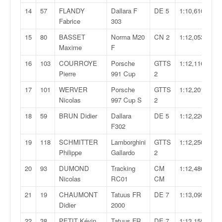
q
14
57
FLANDY
Dallara F
DE 5
1:10,610
u
Fabrice
303
e
r
15
80
BASSET
Norma M20
CN 2
1:12,053
a
Maxime
F
l
16
103
COURROYE
Porsche
GTTS
1:12,116
l
Pierre
991 Cup
2
y
e
17
101
WERVER
Porsche
GTTS
1:12,201
d
Nicolas
997 Cup S
2
u
18
59
BRUN Didier
Dallara
DE 5
1:12,226
W
F302
R
C
19
118
SCHMITTER
Lamborghini
GTTS
1:12,250
,
Philippe
Gallardo
2
d
20
93
DUMOND
Tracking
CM
1:12,486
e
Nicolas
RC01
CM
l
'
21
19
CHAUMONT
Tatuus FR
DE 7
1:13,095
E
Didier
2000
R
22
38
PETIT Kévin
Tatuus FR
DE 7
1:13,155