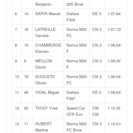
v
Benjamin
20S Bmw
i
6
14
SAPIN Marcel
Dallara
DE 5
1:07,643
d
F305
é
o
7
18
LATREILLE
Norma M20
CN 2
1:07,729
s
Yannick
FC
e
8
16
CHAMBEROD
Norma M20
CN 2
1:08,545
t
Damien
F
p
h
9
9
MEILLON
Norma M20
CN 3
1:09,007
o
David
F
t
10
79
AUGUSTO
Norma M20
CN 2
1:09,043
o
Olivier
FC
s
p
11
48
VIDAL Miguel
Dallara
DE 5
1:09,635
o
F397
u
12
92
THOLY Yves
Speed Car
CM
1:10,331
r
GTR Evo
CM
c
h
13
11
HUBERT
Norma M20
CN 3
1:10,510
a
Martine
FC Bmw