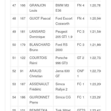
r
s
47
166
GRANJON
BMW M3
FN 4
1:20,781
e
Louis
E36
d
48
167
GUIOT Pascal
Ford Escort
FN 4
1:20,940
e
Cosworth
c
ô
49
181
LANSARD
Peugeot
FC 3
1:21,546
t
Dominique
205 GTI 1.9
e
50
179
BLANCHARD
Ford RS
FC 3
1:21,868
e
Bruno
2000
t
d
51
122
COURTOIS
Porsche
GT 2
1:22,732
u
Rémi
996 GT3
s
52
91
ARAUD
Jema 630
CNF
1:22,736
l
Christian
GT
1
a
l
53
187
ASSENAULT
Simca
FC 1
1:23,200
o
Frédéric
Rallye 2
m
54
186
GUIRONNET
Simca CG
FC 1
1:23,297
Pierre
55
131
BENBETKA
Tork Mitjet
GTTS
1:23,413