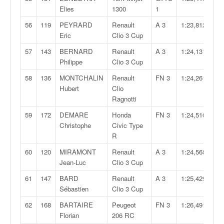
Elies
1300
1
56
119
PEYRARD
Renault
A 3
1:23,812
Eric
Clio 3 Cup
57
143
BERNARD
Renault
A 3
1:24,131
Philippe
Clio 3 Cup
58
136
MONTCHALIN
Renault
FN 3
1:24,261
Hubert
Clio
Ragnotti
59
172
DEMARE
Honda
FN 3
1:24,510
Christophe
Civic Type
R
60
120
MIRAMONT
Renault
A 3
1:24,568
Jean-Luc
Clio 3 Cup
61
147
BARD
Renault
A 3
1:25,429
Sébastien
Clio 3 Cup
62
168
BARTAIRE
Peugeot
FN 3
1:26,491
Florian
206 RC