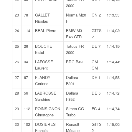
C
2000
,
d
23
78
GALLET
Norma M20
CN 2
1:13,357
u
Nicolas
F
c
h
24
114
BEAL Pierre
BMW M3
GTTS
1:14,036
a
E46 GTR
2
m
25
26
BOUCHE
Tatuus FR
DE 7
1:14,150
p
Estel
2000
i
o
26
94
LAFOSSE
BRC B49
CM
1:14,449
n
Laurent
CM
n
27
67
FLANDY
Dallara
DE 1
1:14,583
a
Corinne
F301
t
e
28
56
LABROSSE
Dallara
DE 5
1:14,725
t
Sandrine
F392
d
29
112
POINSIGNON
Simca CG
FC 4
1:14,743
e
Christophe
Turbo
l
a
30
102
DOSIERES
Renault
GTTS
1:15,005
c
Francis
Mégane
2