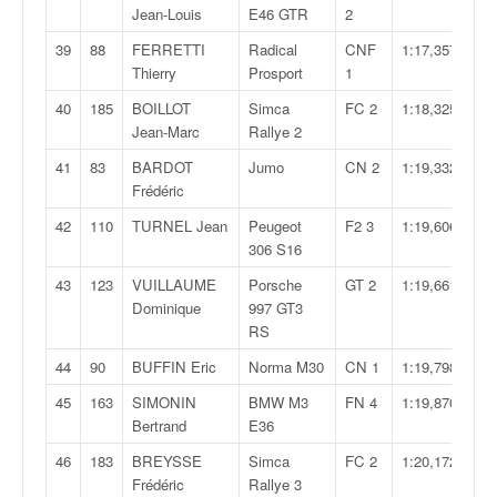
u
Jean-Louis
E46 GTR
2
t
39
88
FERRETTI
Radical
CNF
1:17,357
e
Thierry
Prosport
1
l
'
40
185
BOILLOT
Simca
FC 2
1:18,325
a
Jean-Marc
Rallye 2
c
41
83
BARDOT
Jumo
CN 2
1:19,332
t
Frédéric
u
a
42
110
TURNEL Jean
Peugeot
F2 3
1:19,606
l
306 S16
i
43
123
VUILLAUME
Porsche
GT 2
1:19,661
t
Dominique
997 GT3
é
RS
d
e
44
90
BUFFIN Eric
Norma M30
CN 1
1:19,798
l
a
45
163
SIMONIN
BMW M3
FN 4
1:19,870
c
Bertrand
E36
o
46
183
BREYSSE
Simca
FC 2
1:20,172
u
Frédéric
Rallye 3