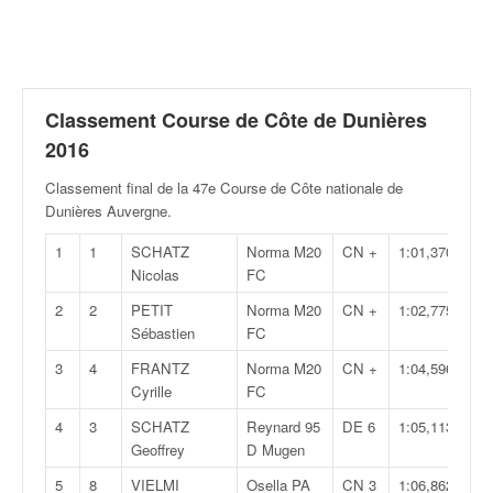
r
a
l
l
y
e
Classement Course de Côte de Dunières
:
2016
N
e
Classement final de la 47e Course de Côte nationale de
w
Dunières Auvergne
.
s
1
1
SCHATZ
Norma M20
CN +
1:01,370
,
Nicolas
FC
r
é
2
2
PETIT
Norma M20
CN +
1:02,775
s
Sébastien
FC
u
l
3
4
FRANTZ
Norma M20
CN +
1:04,596
t
Cyrille
FC
a
4
3
SCHATZ
Reynard 95
DE 6
1:05,113
t
Geoffrey
D Mugen
s
,
5
8
VIELMI
Osella PA
CN 3
1:06,862