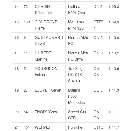
q
14
73
CHABIN
Dallara
DE 5
1:09,854
u
Sébastien
F301 Opel
e
r
15
103
COURROYE
Mc Laren
GTTS
1:09,980
a
Pierre
MP4 12C
4
l
16
6
GUILLAUMARD
Norma M20
CN 2
1:10,076
l
David
FC
y
e
17
11
HUBERT
Norma M20
CN 3
1:10,271
d
Martine
FC Bmw
u
18
51
BOURGEON
Tracking
CM
1:10,982
W
Fabien
RC 01B
CM
R
Suzuki
C
,
19
27
LOUVET Sarah
Dallara
DE 5
1:11,398
d
F303
e
Mercedes
l
20
54
THOLY Yves
Speed Car
CM
1:11,730
'
GTR
CM
E
R
21
101
WERVER
Porsche
GTTS
1:11,768