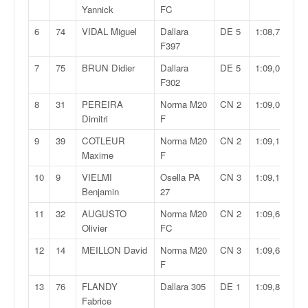
v
Yannick
FC
i
6
74
VIDAL Miguel
Dallara
DE 5
1:08,774
d
F397
é
o
7
75
BRUN Didier
Dallara
DE 5
1:09,019
s
F302
e
8
31
PEREIRA
Norma M20
CN 2
1:09,086
t
Dimitri
F
p
h
9
39
COTLEUR
Norma M20
CN 2
1:09,167
o
Maxime
F
t
10
9
VIELMI
Osella PA
CN 3
1:09,171
o
Benjamin
27
s
p
11
32
AUGUSTO
Norma M20
CN 2
1:09,614
o
Olivier
FC
u
12
14
MEILLON David
Norma M20
CN 3
1:09,672
r
F
c
h
13
76
FLANDY
Dallara 305
DE 1
1:09,831
a
Fabrice