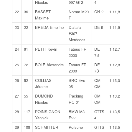
C
Nicolas
997 GT2
4
,
22
36
BASSET
Norma M20
CN 2
1:11,801
d
Maxime
F
u
c
23
22
BREDA Emeline
Dallara
DE 5
1:11,901
h
F307
a
Merdedes
m
p
24
61
PETIT Kévin
Tatuus FR
DE
1:12,706
i
2000
7B
o
25
72
BOLE Alexandre
Tatuus FR
DE
1:12,872
n
2000
7B
n
a
26
52
COLLIAS
BRC Evo
CM
1:13,000
t
Jérome
05
CM
e
27
55
DUMOND
Tracking
CM
1:13,206
t
Nicolas
RC 01
CM
d
e
28
117
POINSIGNON
BMW M3
GTTS
1:13,574
l
Yannick
E92
4
a
29
108
SCHMITTER
Porsche
GTTS
1:13,594
c