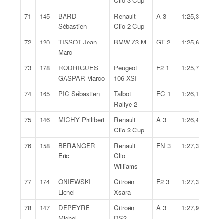
Clio 3 Cup
71
145
BARD
Renault
A 3
1:25,397
Sébastien
Clio 2 Cup
72
120
TISSOT Jean-
BMW Z3 M
GT 2
1:25,660
Marc
73
178
RODRIGUES
Peugeot
F2 1
1:25,705
GASPAR Marco
106 XSI
74
165
PIC Sébastien
Talbot
FC 1
1:26,196
Rallye 2
75
146
MICHY Philibert
Renault
A 3
1:26,405
Clio 3 Cup
76
158
BERANGER
Renault
FN 3
1:27,305
Eric
Clio
Williams
77
174
ONIEWSKI
Citroën
F2 3
1:27,384
Lionel
Xsara
78
147
DEPEYRE
Citroën
A 3
1:27,941
Michel
DS3