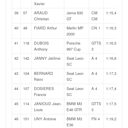
u
Xavier
t
39
57
ARAUD
Jema 630
CM
1:15,497
e
Christian
GT
CM
l
'
40
48
FIARD Arthur
Merlin MP
CN 1
1:16,331
a
2000
c
41
118
DUBOIS
Porsche
GTTS
1:16,597
t
Anthony
997 Cup
3
u
a
42
142
JANNY Jérôme
Seat Leon
A 4
1:16,660
l
SC
i
43
104
BERNARD
Seat Leon
A 4
1:17,336
t
Rémi
SC
é
d
44
107
DOSIERES
Seat Leon
A 4
1:17,454
e
Francis
SC
l
a
45
114
JANIOUD Jean-
BMW M3
GTTS
1:17,539
c
Louis
E46 GTR
3
o
46
151
UNY Antoine
BMW M3
FN 4
1:19,253
u
E36