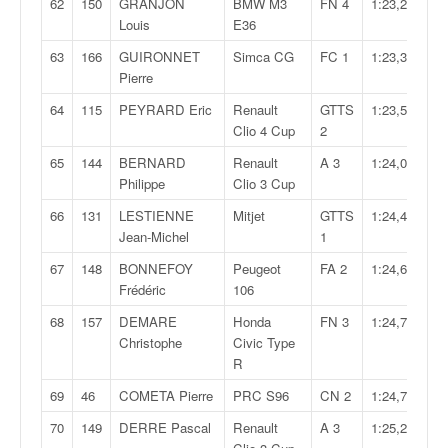
62
150
GRANJON
BMW M3
FN 4
1:23,248
Louis
E36
63
166
GUIRONNET
Simca CG
FC 1
1:23,393
Pierre
64
115
PEYRARD Eric
Renault
GTTS
1:23,562
Clio 4 Cup
2
65
144
BERNARD
Renault
A 3
1:24,046
Philippe
Clio 3 Cup
66
131
LESTIENNE
Mitjet
GTTS
1:24,450
Jean-Michel
1
67
148
BONNEFOY
Peugeot
FA 2
1:24,623
Frédéric
106
68
157
DEMARE
Honda
FN 3
1:24,708
Christophe
Civic Type
R
69
46
COMETA Pierre
PRC S96
CN 2
1:24,748
70
149
DERRE Pascal
Renault
A 3
1:25,279