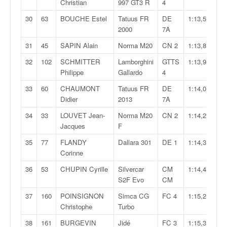
Christian
997 GT3 R
4
o
u
30
63
BOUCHE Estel
Tatuus FR
DE
1:13,597
p
2000
7A
e
31
45
SAPIN Alain
Norma M20
CN 2
1:13,886
d
e
32
102
SCHMITTER
Lamborghini
GTTS
1:13,971
F
Philippe
Gallardo
4
r
33
60
CHAUMONT
Tatuus FR
DE
1:14,069
a
Didier
2013
7A
n
c
34
33
LOUVET Jean-
Norma M20
CN 2
1:14,227
e
Jacques
F
e
35
77
FLANDY
Dallara 301
DE 1
1:14,345
t
Corinne
a
u
36
53
CHUPIN Cyrille
Silvercar
CM
1:14,430
s
S2F Evo
CM
s
37
160
POINSIGNON
Simca CG
FC 4
1:15,207
i
Christophe
Turbo
t
o
38
161
BURGEVIN
Jidé
FC 3
1:15,338