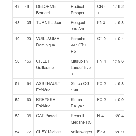
r
s
47
49
DELORME
Radical
CNF
1:19,274
e
Bernard
Prosport
1
d
48
105
TURNEL Jean
Peugeot
F2 3
1:19,336
e
306 S16
c
ô
49
123
VUILLAUME
Porsche
GT 2
1:19,405
t
Dominique
997 GT3
e
RS
e
50
156
GILLET
Mitsubishi
FN 4
1:19,631
t
Guillaume
Lancer Evo
d
9
u
s
51
164
ASSENAULT
Simca CG
FC 2
1:19,802
l
Frédéric
1600
a
52
163
BREYSSE
Simca
FC 2
1:19,992
l
Frédéric
Rallye 3
o
m
53
106
CAT Pascal
Renault
N 4
1:20,467
Mégane RS
54
172
GLEY Michaël
Volkswagen
F2 3
1:20,950