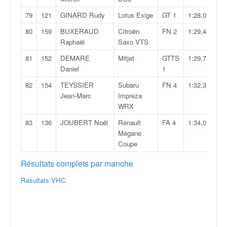
79
121
GINARD Rudy
Lotus Exige
GT 1
1:28,093
80
159
BUXERAUD
Citroën
FN 2
1:29,411
Raphaël
Saxo VTS
81
152
DEMARE
Mitjet
GTTS
1:29,798
Daniel
1
82
154
TEYSSIER
Subaru
FN 4
1:32,303
Jean-Marc
Impreza
WRX
83
136
JOUBERT Noël
Renault
FA 4
1:34,015
Mégane
Coupe
Résultats complets par manche
Résultats VHC