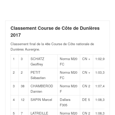
r
a
l
l
y
e
Classement Course de Côte de Dunières
:
2017
N
e
Classement final de la 48e Course de Côte nationale de
w
Dunières Auvergne
.
s
1
3
SCHATZ
Norma M20
CN +
1:02,973
,
Geoffrey
FC
r
é
2
2
PETIT
Norma M20
CN +
1:03,320
s
Sébastien
FC
u
l
3
38
CHAMBEROD
Norma M20
CN 2
1:07,489
t
Damien
F
a
4
12
SAPIN Marcel
Dallara
DE 5
1:08,308
t
F305
s
,
5
7
LATREILLE
Norma M20
CN 2
1:08,329