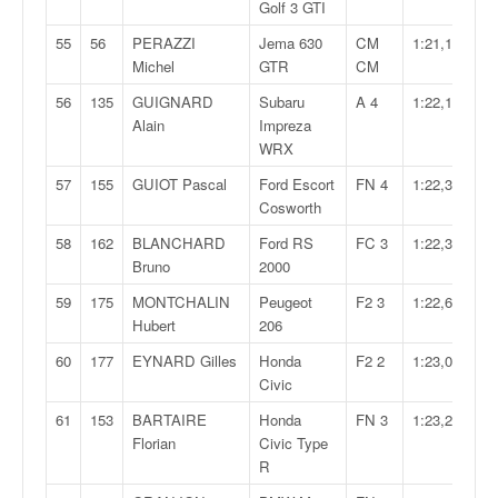
Golf 3 GTI
55
56
PERAZZI
Jema 630
CM
1:21,186
Michel
GTR
CM
56
135
GUIGNARD
Subaru
A 4
1:22,166
Alain
Impreza
WRX
57
155
GUIOT Pascal
Ford Escort
FN 4
1:22,317
Cosworth
58
162
BLANCHARD
Ford RS
FC 3
1:22,396
Bruno
2000
59
175
MONTCHALIN
Peugeot
F2 3
1:22,632
Hubert
206
60
177
EYNARD Gilles
Honda
F2 2
1:23,095
Civic
61
153
BARTAIRE
Honda
FN 3
1:23,231
Florian
Civic Type
R