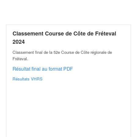
r
a
l
l
y
e
Classement Course de Côte de Fréteval
:
2024
N
e
Classement final de la 52e Course de Côte régionale de
w
Fréteval
.
s
Résultat final au format PDF
,
r
Résultats VHRS
é
s
u
l
t
a
t
s
,