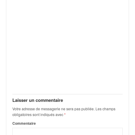
v
i
d
é
o
s
e
t
p
h
o
t
o
s
p
o
Laisser un commentaire
u
Votre adresse de messagerie ne sera pas publiée.
Les champs
r
obligatoires sont indiqués avec
*
c
Commentaire
h
a