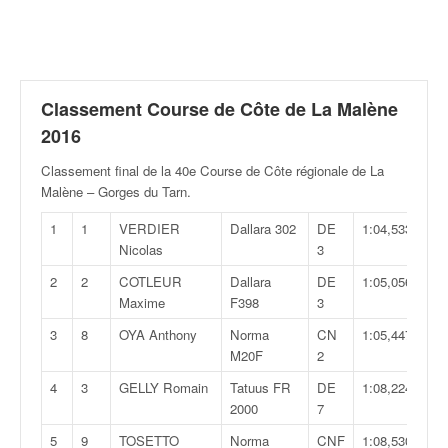
r
a
l
l
y
e
Classement Course de Côte de La Malène
:
2016
N
e
Classement final de la 40e Course de Côte régionale de La
w
Malène – Gorges du Tarn
.
s
1
1
VERDIER
Dallara 302
DE
1:04,533
,
Nicolas
3
r
é
2
2
COTLEUR
Dallara
DE
1:05,056
s
Maxime
F398
3
u
l
3
8
OYA Anthony
Norma
CN
1:05,447
t
M20F
2
a
4
3
GELLY Romain
Tatuus FR
DE
1:08,224
t
2000
7
s
,
5
9
TOSETTO
Norma
CNF
1:08,530