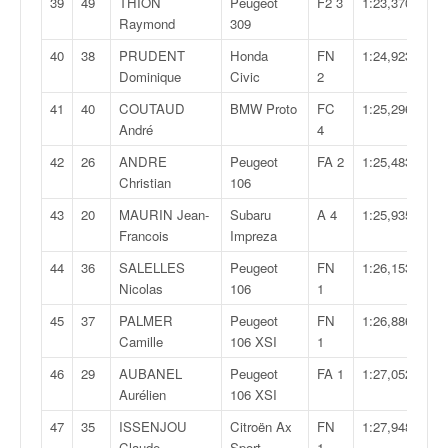
39
49
THION
Peugeot
F2 3
1:23,370
u
Raymond
309
t
e
40
38
PRUDENT
Honda
FN
1:24,923
l
Dominique
Civic
2
'
41
40
COUTAUD
BMW Proto
FC
1:25,296
a
André
4
c
t
42
26
ANDRE
Peugeot
FA 2
1:25,483
u
Christian
106
a
43
20
MAURIN Jean-
Subaru
A 4
1:25,935
l
Francois
Impreza
i
t
44
36
SALELLES
Peugeot
FN
1:26,153
é
Nicolas
106
1
d
e
45
37
PALMER
Peugeot
FN
1:26,886
l
Camille
106 XSI
1
a
46
29
AUBANEL
Peugeot
FA 1
1:27,052
c
Aurélien
106 XSI
o
u
47
35
ISSENJOU
Citroën Ax
FN
1:27,948
Claude
Sport
1