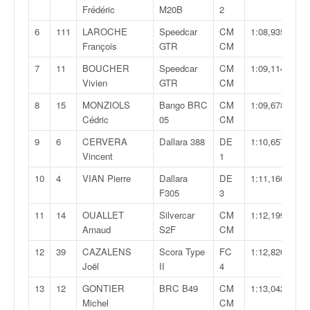
v
Frédéric
M20B
2
i
6
111
LAROCHE
Speedcar
CM
1:08,935
d
François
GTR
CM
é
o
7
11
BOUCHER
Speedcar
CM
1:09,114
s
Vivien
GTR
CM
e
8
15
MONZIOLS
Bango BRC
CM
1:09,678
t
Cédric
05
CM
p
h
9
6
CERVERA
Dallara 388
DE
1:10,657
o
Vincent
1
t
10
4
VIAN Pierre
Dallara
DE
1:11,160
o
F305
3
s
p
11
14
OUALLET
Silvercar
CM
1:12,199
o
Arnaud
S2F
CM
u
12
39
CAZALENS
Scora Type
FC
1:12,820
r
Joël
II
4
c
h
13
12
GONTIER
BRC B49
CM
1:13,042
a
Michel
CM