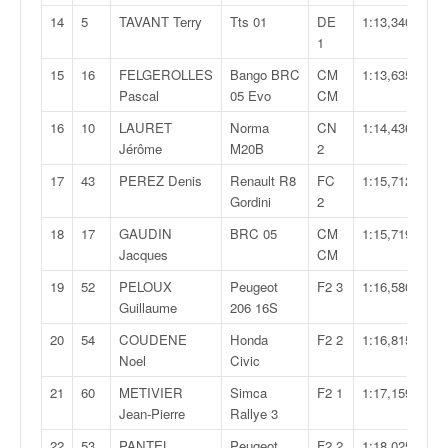
q
14
5
TAVANT Terry
Tts 01
DE
1:13,340
u
1
e
r
15
16
FELGEROLLES
Bango BRC
CM
1:13,635
a
Pascal
05 Evo
CM
l
16
10
LAURET
Norma
CN
1:14,436
l
Jérôme
M20B
2
y
e
17
43
PEREZ Denis
Renault R8
FC
1:15,712
d
Gordini
2
u
18
17
GAUDIN
BRC 05
CM
1:15,719
W
Jacques
CM
R
C
19
52
PELOUX
Peugeot
F2 3
1:16,580
,
Guillaume
206 16S
d
20
54
COUDENE
Honda
F2 2
1:16,815
e
Noel
Civic
l
'
21
60
METIVIER
Simca
F2 1
1:17,159
E
Jean-Pierre
Rallye 3
R
22
53
PANTEL
Peugeot
F2 2
1:18,025