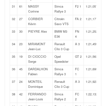
o
31
61
MASSY
Simca
F2 1
1:21,057
u
Corinne
Rallye 3
p
e
32
27
CORBIER
Citroën
FA 2
1:21,177
d
Kévin
Saxo VTS
e
33
30
PIEYRE Alex
BMW M3
FN
1:21,252
F
E36
4
r
a
34
23
MIRAMONT
Renault
A 3
1:21,459
n
Jean-Luc
Clio 3 Cup
c
35
19
DI CIOCCIO
Opel
GT 2
1:21,563
e
Serge
Speedster
e
t
36
45
DARDALHON
Simca
FC
1:21,695
a
Fabien
Rallye 3
1
u
37
24
MONTEIL
Renault
A 3
1:21,923
s
Dominique
Clio 3 Cup
s
i
38
42
FERRANDO
Simca
FC
1:22,132
t
Jean-Louis
Rallye 2
2
o