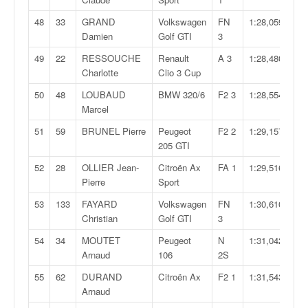
r
s
48
33
GRAND
Volkswagen
FN
1:28,059
e
Damien
Golf GTI
3
d
e
49
22
RESSOUCHE
Renault
A 3
1:28,480
c
Charlotte
Clio 3 Cup
ô
50
48
LOUBAUD
BMW 320/6
F2 3
1:28,554
t
Marcel
e
e
51
59
BRUNEL Pierre
Peugeot
F2 2
1:29,157
t
205 GTI
d
52
28
OLLIER Jean-
Citroën Ax
FA 1
1:29,516
u
Pierre
Sport
s
l
53
133
FAYARD
Volkswagen
FN
1:30,610
a
Christian
Golf GTI
3
l
54
34
MOUTET
Peugeot
N
1:31,042
o
Arnaud
106
2S
m
55
62
DURAND
Citroën Ax
F2 1
1:31,543
Arnaud