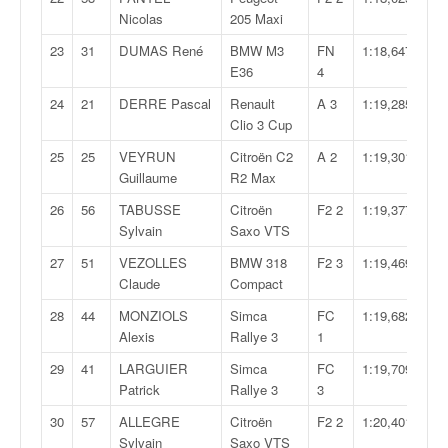
C
Nicolas
205 Maxi
,
d
23
31
DUMAS René
BMW M3
FN
1:18,647
u
E36
4
c
h
24
21
DERRE Pascal
Renault
A 3
1:19,285
a
Clio 3 Cup
m
25
25
VEYRUN
Citroën C2
A 2
1:19,301
p
Guillaume
R2 Max
i
o
26
56
TABUSSE
Citroën
F2 2
1:19,377
n
Sylvain
Saxo VTS
n
27
51
VEZOLLES
BMW 318
F2 3
1:19,469
a
Claude
Compact
t
e
28
44
MONZIOLS
Simca
FC
1:19,682
t
Alexis
Rallye 3
1
d
29
41
LARGUIER
Simca
FC
1:19,709
e
Patrick
Rallye 3
3
l
a
30
57
ALLEGRE
Citroën
F2 2
1:20,401
c
Sylvain
Saxo VTS