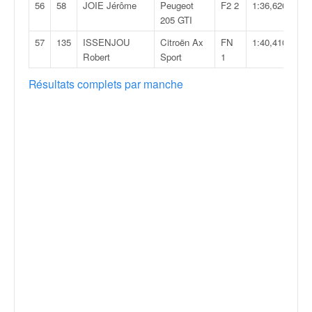
56
58
JOIE Jérôme
Peugeot
F2 2
1:36,626
205 GTI
57
135
ISSENJOU
Citroën Ax
FN
1:40,410
Robert
Sport
1
Résultats complets par manche