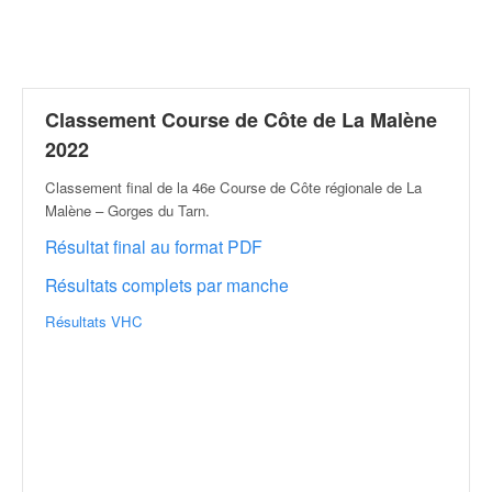
r
a
l
l
y
e
Classement Course de Côte de La Malène
:
2022
N
e
Classement final de la 46e Course de Côte régionale de La
w
Malène – Gorges du Tarn
.
s
Résultat final au format PDF
,
r
Résultats complets par manche
é
s
Résultats VHC
u
l
t
a
t
s
,