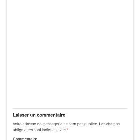
v
i
d
é
o
s
e
t
p
h
o
t
o
s
p
o
u
Laisser un commentaire
r
c
Votre adresse de messagerie ne sera pas publiée.
Les champs
h
obligatoires sont indiqués avec
*
a
Commentaire