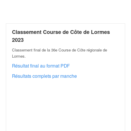
r
a
l
l
y
e
Classement Course de Côte de Lormes
:
2023
N
e
Classement final de la 36e Course de Côte régionale de
w
Lormes
.
s
Résultat final au format PDF
,
r
Résultats complets par manche
é
s
u
l
t
a
t
s
,