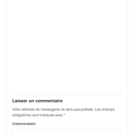
v
i
d
é
o
s
e
t
p
h
o
t
o
s
p
o
Laisser un commentaire
u
Votre adresse de messagerie ne sera pas publiée.
Les champs
r
obligatoires sont indiqués avec
*
c
h
Commentaire
a