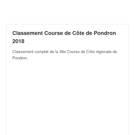
r
a
l
l
y
e
Classement Course de Côte de Pondron
:
2018
N
e
Classement complet de la 36e Course de Côte régionale de
w
Pondron
.
s
,
r
é
s
u
l
t
a
t
s
,