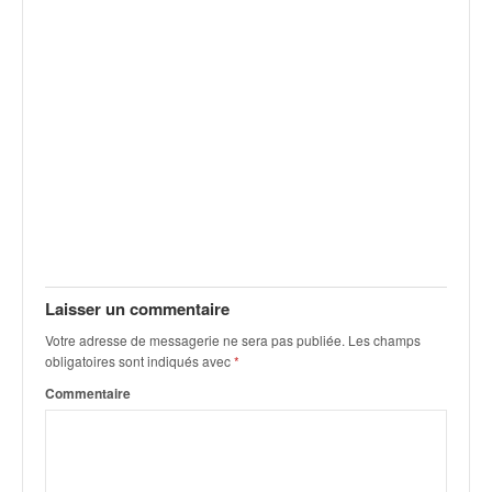
v
i
d
é
o
s
e
t
p
h
o
t
o
Laisser un commentaire
s
p
Votre adresse de messagerie ne sera pas publiée.
Les champs
o
obligatoires sont indiqués avec
*
u
Commentaire
r
c
h
a