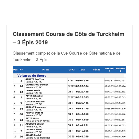
r
a
l
l
y
e
Classement Course de Côte de Turckheim
:
– 3 Épis 2019
N
e
Classement complet de la 63e Course de Côte nationale de
w
Turckheim – 3 Épis
.
s
,
r
é
s
u
l
t
a
t
s
,