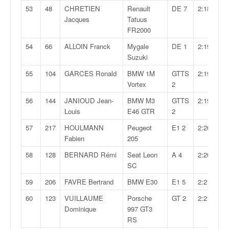
53
48
CHRETIEN
Renault
DE 7
2:18,169
Jacques
Tatuus
FR2000
54
66
ALLOIN Franck
Mygale
DE 1
2:19,477
Suzuki
55
104
GARCES Ronald
BMW 1M
GTTS
2:19,605
Vortex
2
56
144
JANIOUD Jean-
BMW M3
GTTS
2:19,689
Louis
E46 GTR
2
57
217
HOULMANN
Peugeot
E1 2
2:20,163
Fabien
205
58
128
BERNARD Rémi
Seat Leon
A 4
2:20,744
SC
59
206
FAVRE Bertrand
BMW E30
E1 5
2:21,065
60
123
VUILLAUME
Porsche
GT 2
2:21,075
Dominique
997 GT3
RS