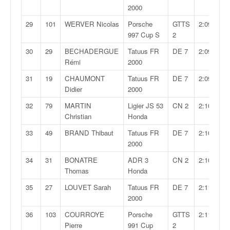
o
2000
u
29
101
WERVER Nicolas
Porsche
GTTS
2:09,504
p
997 Cup S
2
e
d
30
29
BECHADERGUE
Tatuus FR
DE 7
2:09,629
e
Rémi
2000
F
31
19
CHAUMONT
Tatuus FR
DE 7
2:09,974
r
Didier
2000
a
n
32
79
MARTIN
Ligier JS 53
CN 2
2:10,064
c
Christian
Honda
e
33
49
BRAND Thibaut
Tatuus FR
DE 7
2:10,330
e
2000
t
a
34
31
BONATRE
ADR 3
CN 2
2:10,722
u
Thomas
Honda
s
35
27
LOUVET Sarah
Tatuus FR
DE 7
2:11,158
s
2000
i
t
36
103
COURROYE
Porsche
GTTS
2:11,475
o
Pierre
991 Cup
2