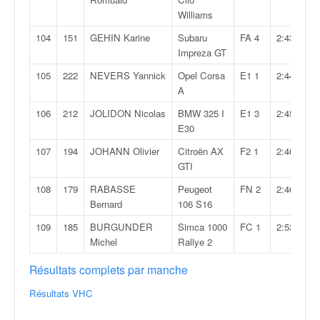
Williams
104
151
GEHIN Karine
Subaru
FA 4
2:43,114
Impreza GT
105
222
NEVERS Yannick
Opel Corsa
E1 1
2:44,359
A
106
212
JOLIDON Nicolas
BMW 325 I
E1 3
2:45,430
E30
107
194
JOHANN Olivier
Citroën AX
F2 1
2:46,629
GTI
108
179
RABASSE
Peugeot
FN 2
2:46,898
Bernard
106 S16
109
185
BURGUNDER
Simca 1000
FC 1
2:53,392
Michel
Rallye 2
Résultats complets par manche
Résultats VHC