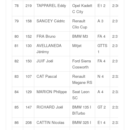
78
219
TAPPAREL Eddy
Opel Kadett
E1 2
2:30,876
C City
79
158
SANCEY Cédric
Renault
A 3
2:31,208
Clio Cup
80
152
FRA Bruno
BMW M3
FA 4
2:31,360
81
130
AVELLANEDA
Mitjet
GTTS
2:31,588
Jérémy
1
82
150
JUIF Joël
Ford Sierra
FA 4
2:31,976
Cosworth
83
107
CAT Pascal
Renault
N 4
2:32,116
Megane RS
84
129
MARION Philippe
Seat Leon
A 4
2:32,695
SC
85
147
RICHARD Joël
BMW 135 I
GT 2
2:32,764
BiTurbo
86
208
CATTIN Nicolas
BMW 325 I
E1 4
2:33,685