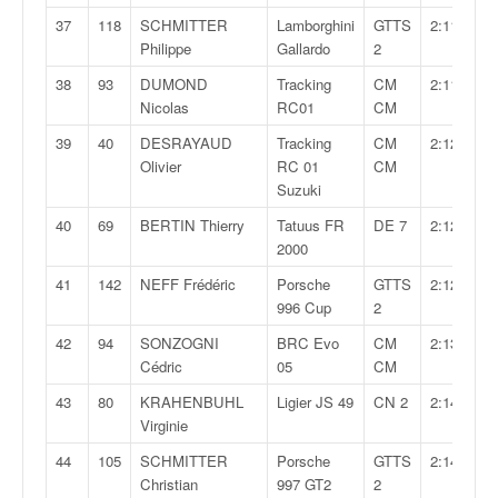
u
37
118
SCHMITTER
Lamborghini
GTTS
2:11,501
t
Philippe
Gallardo
2
e
l
38
93
DUMOND
Tracking
CM
2:11,913
'
Nicolas
RC01
CM
a
39
40
DESRAYAUD
Tracking
CM
2:12,562
c
Olivier
RC 01
CM
t
Suzuki
u
a
40
69
BERTIN Thierry
Tatuus FR
DE 7
2:12,820
l
2000
i
41
142
NEFF Frédéric
Porsche
GTTS
2:12,915
t
996 Cup
2
é
d
42
94
SONZOGNI
BRC Evo
CM
2:13,660
e
Cédric
05
CM
l
43
80
KRAHENBUHL
Ligier JS 49
CN 2
2:14,118
a
Virginie
c
o
44
105
SCHMITTER
Porsche
GTTS
2:14,374
u
Christian
997 GT2
2