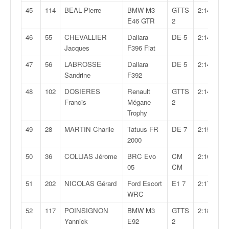
r
s
45
114
BEAL Pierre
BMW M3
GTTS
2:14,502
e
E46 GTR
2
d
46
55
CHEVALLIER
Dallara
DE 5
2:14,586
e
Jacques
F396 Fiat
c
ô
47
56
LABROSSE
Dallara
DE 5
2:14,746
t
Sandrine
F392
e
48
102
DOSIERES
Renault
GTTS
2:14,819
e
Francis
Mégane
2
t
Trophy
d
u
49
28
MARTIN Charlie
Tatuus FR
DE 7
2:15,092
s
2000
l
50
36
COLLIAS Jérome
BRC Evo
CM
2:16,676
a
05
CM
l
o
51
202
NICOLAS Gérard
Ford Escort
E1 7
2:17,692
m
WRC
52
117
POINSIGNON
BMW M3
GTTS
2:18,056
Yannick
E92
2