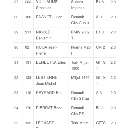
87
203
VUILLAUME
Subaru
E1 5
2:33,860
Stanislas
Impreza
88
160
PAGNOT Julien
Renault
A 3
2:34,077
Clio Cup 3
89
211
NICOLE
BMW 2002
E1 3
2:34,609
Benjamin
TI
90
82
RUGA Jean-
Norma M20
CN 2
2:34,756
Pierre
F
91
131
BENBETKA Elies
Tork Mitjet
GTTS
2:34,862
1300
1
92
133
LESTIENNE
Mitjet 1300
GTTS
2:35,628
Jean-Michel
1
93
119
PEYRARD Eric
Renault
A 3
2:35,788
Clio 3 Cup
94
170
PIERRAT Brice
Renault
F2 3
2:37,266
Clio RS
95
132
LEONARD
Tork Mitjet
GTTS
2:37,756