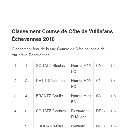
r
a
l
l
y
e
Classement Course de Côte de Vuillafans
:
Échevannes 2016
N
e
Classement final de la 53e Course de Côte nationale de
w
Vuillafans Échevannes
.
s
1
1
SCHATZ Nicolas
Norma M20
CN +
1:46,599
,
FC
r
é
2
2
PETIT Sébastien
Norma M20
CN +
1:49,248
s
FC
u
l
3
4
FRANTZ Cyrille
Norma M20
CN +
1:50,545
t
FC
a
4
3
SCHATZ Geoffrey
Reynard 95
DE 6
1:52,830
t
D Mugen
s
,
5
5
THOMAS Alban
Reynard
DE 6
1:53,291