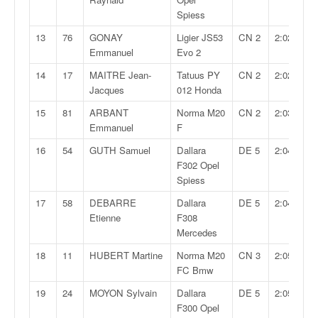
q
Spiess
u
e
13
76
GONAY
Ligier JS53
CN 2
2:02,684
r
Emmanuel
Evo 2
a
14
17
MAITRE Jean-
Tatuus PY
CN 2
2:02,716
l
Jacques
012 Honda
l
y
15
81
ARBANT
Norma M20
CN 2
2:03,062
e
Emmanuel
F
d
16
54
GUTH Samuel
Dallara
DE 5
2:04,648
u
F302 Opel
W
Spiess
R
C
17
58
DEBARRE
Dallara
DE 5
2:04,680
,
Etienne
F308
d
Mercedes
e
18
11
HUBERT Martine
Norma M20
CN 3
2:05,043
l
FC Bmw
'
E
19
24
MOYON Sylvain
Dallara
DE 5
2:05,084
R
F300 Opel