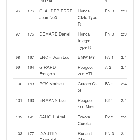
Pascal
1
96
176
CLAUDEPIERRE
Honda
FN 3
2:39,083
Jean-Noël
Civic Type
R
97
175
DEMARE Daniel
Honda
FN 3
2:39,756
Integra
Type R
98
167
ENCH Jean-Luc
BMW M3
FA 4
2:40,094
99
164
GIRARD
Peugeot
A 2
2:40,413
François
208 VTI
100
163
ROY Mathieu
Citroën C2
FA 2
2:40,593
GT
101
193
ERMANN Luc
Peugeot
F2 1
2:41,163
106 Maxi
102
191
SAHOUI Abel
Toyota
F2 2
2:41,558
Corolla
103
177
LYAUTEY
Renault
FN 3
2:41,946
Romuald
Clio