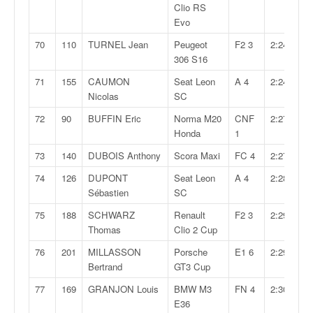
Clio RS
Evo
70
110
TURNEL Jean
Peugeot
F2 3
2:24,736
306 S16
71
155
CAUMON
Seat Leon
A 4
2:24,738
Nicolas
SC
72
90
BUFFIN Eric
Norma M20
CNF
2:27,213
Honda
1
73
140
DUBOIS Anthony
Scora Maxi
FC 4
2:27,835
74
126
DUPONT
Seat Leon
A 4
2:28,099
Sébastien
SC
75
188
SCHWARZ
Renault
F2 3
2:29,279
Thomas
Clio 2 Cup
76
201
MILLASSON
Porsche
E1 6
2:29,820
Bertrand
GT3 Cup
77
169
GRANJON Louis
BMW M3
FN 4
2:30,873
E36