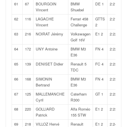
61
67
BOURGOIN
BMW
DE 1
2:21,798
Vincent
Shuebel
62
116
LAGACHE
Ferrari 458
GTTS
2:21,883
Vincent
Challenge
2
63
216
NOIRAT Jérémy
Volkswagen
E1 2
2:22,227
Golf 16V
64
172
UNY Antoine
BMW M3
FN 4
2:22,596
E36
65
139
DENISET Didier
Renault 5
FC 4
2:23,489
TDC
66
168
SIMONIN
BMW M3
FN 4
2:23,545
Bertrand
E36
67
125
MALLEMANCHE
Caterham
GT 1
2:23,600
Cyril
R300
68
220
GOLLIARD
Alfa Roméo
E1 2
2:23,618
Patrick
155 STW
69
218
VILLOZ Hervé
Renault
E1 2
2:24,314