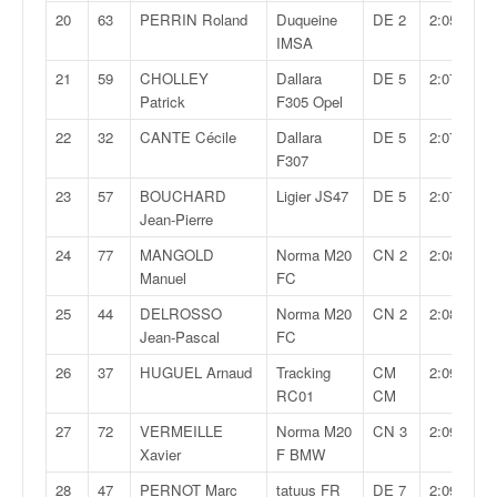
C
20
63
PERRIN Roland
Duqueine
DE 2
2:05,771
,
IMSA
d
u
21
59
CHOLLEY
Dallara
DE 5
2:07,169
c
Patrick
F305 Opel
h
22
32
CANTE Cécile
Dallara
DE 5
2:07,682
a
F307
m
p
23
57
BOUCHARD
Ligier JS47
DE 5
2:07,770
i
Jean-Pierre
o
n
24
77
MANGOLD
Norma M20
CN 2
2:08,218
n
Manuel
FC
a
25
44
DELROSSO
Norma M20
CN 2
2:08,228
t
Jean-Pascal
FC
e
t
26
37
HUGUEL Arnaud
Tracking
CM
2:09,206
d
RC01
CM
e
27
72
VERMEILLE
Norma M20
CN 3
2:09,287
l
Xavier
F BMW
a
c
28
47
PERNOT Marc
tatuus FR
DE 7
2:09,324