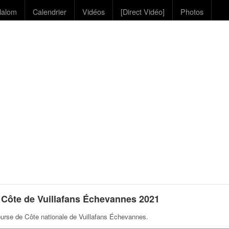
lalom
Calendrier
Vidéos
[Direct Vidéo]
Photos
Côte de Vuillafans Échevannes 2021
urse de Côte nationale de Vuillafans Échevannes
.