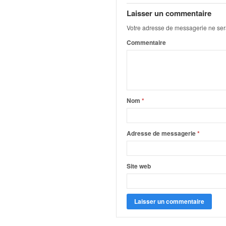
q
Laisser un commentaire
u
e
Votre adresse de messagerie ne ser
r
Commentaire
a
l
l
y
e
d
Nom
*
u
W
R
Adresse de messagerie
*
C
,
d
Site web
e
l
'
E
R