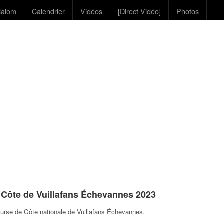
lalom
Calendrier
Vidéos
[Direct Vidéo]
Photos
Côte de Vuillafans Échevannes 2023
urse de Côte nationale de Vuillafans Échevannes
.