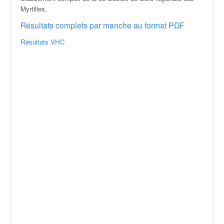
r
Myrtilles
.
a
l
Résultats complets par manche au format PDF
l
y
Résultats VHC
e
:
N
e
w
s
,
r
é
s
u
l
t
a
t
s
,