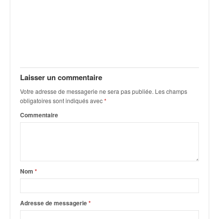
v
i
d
é
o
s
e
Laisser un commentaire
t
p
Votre adresse de messagerie ne sera pas publiée.
Les champs
h
obligatoires sont indiqués avec
*
o
Commentaire
t
o
s
p
o
u
Nom
*
r
c
h
Adresse de messagerie
*
a