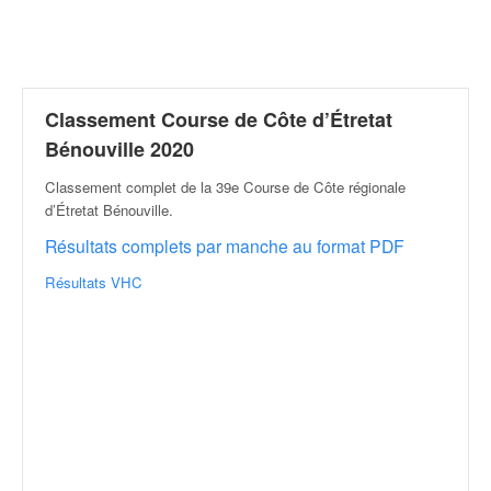
r
a
l
l
y
e
Classement Course de Côte d’Étretat
:
Bénouville 2020
N
e
Classement complet de la 39e Course de Côte régionale
w
d’Étretat Bénouville
.
s
Résultats complets par manche au format PDF
,
r
Résultats VHC
é
s
u
l
t
a
t
s
,