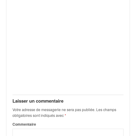
v
i
d
é
o
s
e
t
p
h
o
t
o
s
p
o
Laisser un commentaire
u
Votre adresse de messagerie ne sera pas publiée.
Les champs
r
obligatoires sont indiqués avec
*
c
Commentaire
h
a