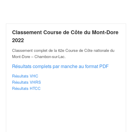
r
a
l
l
y
e
Classement Course de Côte du Mont-Dore
:
2022
N
e
Classement complet de la 62e Course de Côte nationale du
w
Mont-Dore – Chambon-sur-Lac
.
s
Résultats complets par manche au format PDF
,
r
Résultats VHC
é
Résultats VHRS
s
Résultats HTCC
u
l
t
a
t
s
,