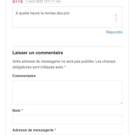
7 août 2022 16 h 11 min
q
u
1
A quelle heure la remise des prix
e
r
a
Répondre
l
l
y
Laisser un commentaire
e
d
Votre adresse de messagerie ne sera pas publiée.
Les champs
u
obligatoires sont indiqués avec
*
W
Commentaire
R
C
,
d
e
l
Nom
*
'
E
R
Adresse de messagerie
*