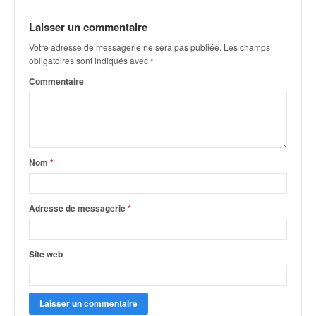
v
i
Laisser un commentaire
d
Votre adresse de messagerie ne sera pas publiée.
Les champs
é
obligatoires sont indiqués avec
*
o
Commentaire
s
e
t
p
h
o
Nom
*
t
o
s
Adresse de messagerie
*
p
o
u
Site web
r
c
h
a