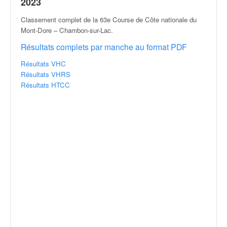
r
2023
a
Classement complet de la 63e Course de Côte nationale du
l
Mont-Dore – Chambon-sur-Lac
.
l
y
Résultats complets par manche au format PDF
e
:
Résultats VHC
N
Résultats VHRS
e
Résultats HTCC
w
s
,
r
é
s
u
l
t
a
t
s
,