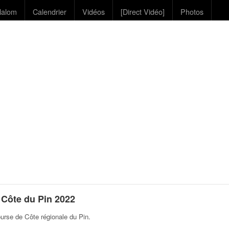
lalom
Calendrier
Vidéos
[Direct Vidéo]
Photos
Côte du Pin 2022
urse de Côte régionale du Pin
.