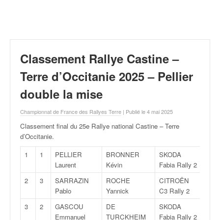
r
a
l
l
y
e
Classement Rallye Castine –
:
N
Terre d’Occitanie 2025 – Pellier
e
double la mise
w
s
Championnat de France des Rallyes Terre
| Publié le 4 mai 2025
,
r
Classement final du 25e Rallye national Castine – Terre
é
d’Occitanie
.
s
u
1
1
PELLIER
BRONNER
SKODA
1Grp
l
Laurent
Kévin
Fabia Rally 2
t
2
3
SARRAZIN
ROCHE
CITROËN
2Grp
a
Pablo
Yannick
C3 Rally 2
t
s
3
2
GASCOU
DE
SKODA
3Grp
,
Emmanuel
TURCKHEIM
Fabia Rally 2