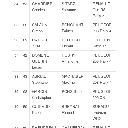
u
34
53
CHARRIER
SITARZ
RENAULT
1Grp
t
Charles
Sylviane
Clio RS
e
Rally 5
l
35
32
SALAUN
PONCHANT
PEUGEOT
14Gr
'
Simon
Fabien
208 Rally 4
a
c
36
62
MAUREL
DELPECH
CITROËN
5Gr
t
Yves
Florent
Saxo T4
u
37
42
DOMÉNÉ
HOURY
PEUGEOT
15Gr
a
GUERIN
Amandine
208 Rally 4
l
Lucas
i
t
38
43
ABRIAL
MACHABERT
PEUGEOT
16Gr
é
Stéphane
Maxime
208 Rally 4
d
39
68
GARCIN
PONS Bruno
PEUGEOT
17G
e
Christopher
206 XS
l
a
40
59
GUIRAUD
BREYNAT
SUBARU
6Grp
c
Patrick
Vincent
Impreza
o
WRX
u
41
50
PHELIPPEAU
CHAUFFRAY
RENAULT
18Gr