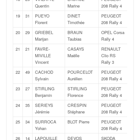
C
Quentin
Marine
208 Rally 4
,
d
19
31
PUEYO
DINET
PEUGEOT
5Grp
u
Florent
Timothée
208 Rally 4
c
h
20
29
GRIEBEL
BRAUN
OPEL Corsa
6Grp
a
Marijan
Taubias
Rally 4
m
21
21
FAVRE-
CASAYS
RENAULT
6Grp
p
MIVILLE
Maëlle
Clio RS
i
Vincent
Rally 3
o
n
22
49
CACHOD
POURCELOT
PEUGEOT
7Grp
n
Sylvain
Aurélien
208 Rally 4
a
23
27
STIRLING
STIRLING
PEUGEOT
8Grp
t
Benjamin
Florence
208 Rally 4
e
t
24
35
SERIEYS
CRESPIN
PEUGEOT
9Grp
d
Jérémie
Stéphane
208 Rally 4
e
25
34
SURROCA
BLOT Pierre
PEUGEOT
10Gr
l
Yohan
208 Rally 4
a
c
26
14
LAPOUILLE
DEVOS
SKODA
10Gr