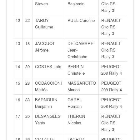
q
Steven
Benjamin
Clio RS
u
Rally 3
e
12
22
TARDY
PUEL Caroline
RENAULT
3Grp
r
Guillaume
Clio RS
a
Rally 3
l
l
13
18
JACQUOT
DELCAMBRE
RENAULT
4Grp
y
Jérôme
Jean-
Clio RS
e
Christophe
Rally 3
d
14
30
COSTES Loïc
PERRIN
PEUGEOT
1Grp
u
Christelle
208 Rally 4
W
R
15
28
CODACCIONI
MASSAROTTO
PEUGEOT
2Grp
C
Mattéo
Manon
208 Rally 4
,
16
33
BARNOUIN
GAREL
PEUGEOT
3Grp
d
Benjamin
Romain
208 Rally 4
e
l
17
20
DESANGLES
THERON
RENAULT
5Grp
'
Yanis
Nicolas
Clio RS
E
Rally 3
R
18
26
VIALATTE
LACRUZ
PEUGEOT
4Grp