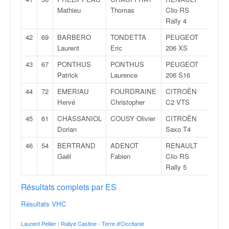
r
s
Mathieu
Thomas
Clio RS
e
Rally 4
d
42
69
BARBERO
TONDETTA
PEUGEOT
19G
e
Laurent
Eric
206 XS
c
ô
43
67
PONTHUS
PONTHUS
PEUGEOT
7Grp
t
Patrick
Laurence
206 S16
e
44
72
EMERIAU
FOURDRAINE
CITROËN
20Gr
e
Hervé
Christopher
C2 VTS
t
d
45
61
CHASSANIOL
COUSY Olivier
CITROËN
8Gr
u
Dorian
Saxo T4
s
46
54
BERTRAND
ADENOT
RENAULT
2Grp
l
Gaël
Fabien
Clio RS
a
Rally 5
l
o
Résultats complets par ES
m
Résultats VHC
Laurent Pellier
|
Rallye Castine - Terre d'Occitanie