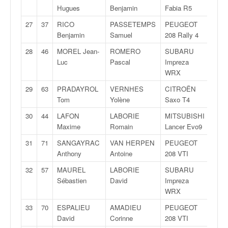
o
Hugues
Benjamin
Fabia R5
u
27
37
RICO
PASSETEMPS
PEUGEOT
11Gr
p
Benjamin
Samuel
208 Rally 4
e
d
28
46
MOREL Jean-
ROMERO
SUBARU
1Grp
e
Luc
Pascal
Impreza
F
WRX
r
29
63
PRADAYROL
VERNHES
CITROËN
2Gr
a
Tom
Yolène
Saxo T4
n
c
30
44
LAFON
LABORIE
MITSUBISHI
3Grp
e
Maxime
Romain
Lancer Evo9
e
31
71
SANGAYRAC
VAN HERPEN
PEUGEOT
12G
t
Anthony
Antoine
208 VTI
a
u
32
57
MAUREL
LABORIE
SUBARU
4Grp
s
Sébastien
David
Impreza
s
WRX
i
33
70
ESPALIEU
AMADIEU
PEUGEOT
13G
t
David
Corinne
208 VTI
o