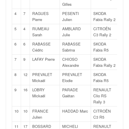
v
Gilles
i
4
7
RAGUES
PESENTI
SKODA
4Grp
d
Pierre
Julien
Fabia Rally 2
é
o
5
4
RUMEAU
AMBLARD
CITROËN
5Grp
s
Sarah
Julie
C3 Rally 2
e
6
6
RABASSE
RABASSE
SKODA
6Grp
t
Cédric
Sabrina
Fabia R5
p
h
7
9
LAFAY Pierre
CHIOSO
SKODA
7Grp
o
Alexandre
Fabia Rally 2
t
8
12
PREVALET
PREVALET
SKODA
8Grp
o
Mickaël
Elodie
Fabia R5
s
p
9
16
LOBRY
PARADE
RENAULT
1Grp
o
Mickaël
Gaëtan
Clio RS
u
Rally 3
r
10
10
FRANCE
HADDAD Marc
CITROËN
9Grp
c
Julien
C3 R5
h
a
11
17
BOSSARD
MICHELI
RENAULT
2Grp