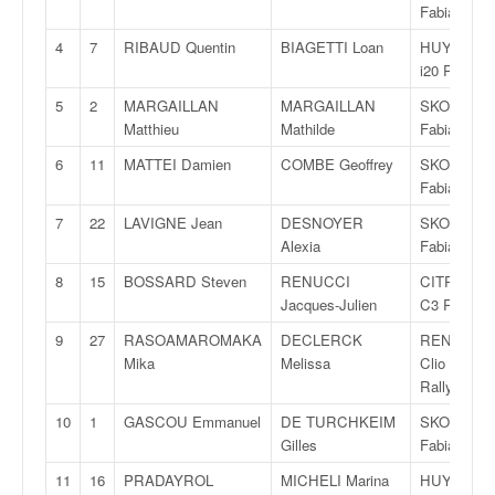
Fabia Rally
v
i
4
7
RIBAUD Quentin
BIAGETTI Loan
HUYNDAI
d
i20 Rally 2
é
5
2
MARGAILLAN
MARGAILLAN
SKODA
o
Matthieu
Mathilde
Fabia Rally
s
e
6
11
MATTEI Damien
COMBE Geoffrey
SKODA
t
Fabia Rally
p
h
7
22
LAVIGNE Jean
DESNOYER
SKODA
o
Alexia
Fabia Rally
t
8
15
BOSSARD Steven
RENUCCI
CITROËN
o
Jacques-Julien
C3 Rally 2
s
p
9
27
RASOAMAROMAKA
DECLERCK
RENAULT
o
Mika
Melissa
Clio RS
u
Rally 3
r
10
1
GASCOU Emmanuel
DE TURCHKEIM
SKODA
c
Gilles
Fabia Rally
h
a
11
16
PRADAYROL
MICHELI Marina
HUYNDAI