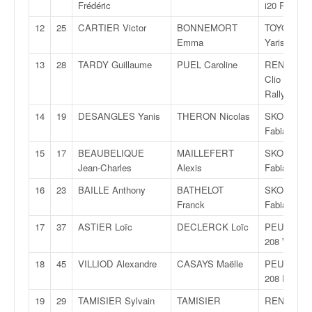
q
Frédéric
i20 Rally 2
u
12
25
CARTIER Victor
BONNEMORT
TOYOTA
e
Emma
Yaris
r
a
13
28
TARDY Guillaume
PUEL Caroline
RENAULT
l
Clio RS
l
Rally 3
y
14
19
DESANGLES Yanis
THERON Nicolas
SKODA
e
Fabia R5
d
u
15
17
BEAUBELIQUE
MAILLEFERT
SKODA
W
Jean-Charles
Alexis
Fabia R5
R
16
23
BAILLE Anthony
BATHELOT
SKODA
C
Franck
Fabia R5
,
d
17
37
ASTIER Loïc
DECLERCK Loïc
PEUGEOT
e
208 VTI
l
18
45
VILLIOD Alexandre
CASAYS Maëlle
PEUGEOT
'
208 Rally 4
E
R
19
29
TAMISIER Sylvain
TAMISIER
RENAULT