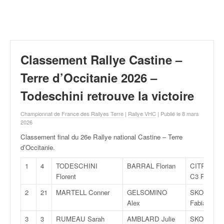
r
a
l
l
y
e
Classement Rallye Castine –
:
N
Terre d’Occitanie 2026 –
e
Todeschini retrouve la victoire
w
s
Championnat de France des Rallyes Terre
|
Rallye VHC
| Publié le 8 mars
,
2026
r
é
Classement final du 26e Rallye national Castine – Terre
s
d’Occitanie
.
u
1
4
TODESCHINI
BARRAL Florian
CITROËN
l
Florent
C3 Rally 2
t
a
2
21
MARTELL Conner
GELSOMINO
SKODA
t
Alex
Fabia Rally
s
3
3
RUMEAU Sarah
AMBLARD Julie
SKODA
,