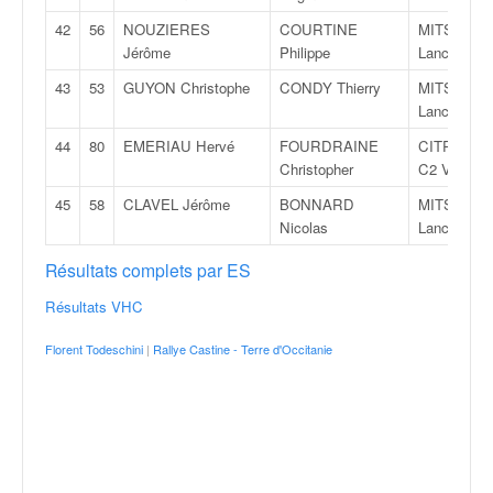
r
s
42
56
NOUZIERES
COURTINE
MITSUBIS
e
Jérôme
Philippe
Lancer Ev
d
43
53
GUYON Christophe
CONDY Thierry
MITSUBIS
e
Lancer Evo
c
ô
44
80
EMERIAU Hervé
FOURDRAINE
CITROËN
t
Christopher
C2 VTS
e
45
58
CLAVEL Jérôme
BONNARD
MITSUBIS
e
Nicolas
Lancer Evo
t
d
Résultats complets par ES
u
s
Résultats VHC
l
a
Florent Todeschini
|
Rallye Castine - Terre d'Occitanie
l
o
m