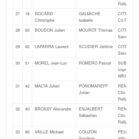
Rally 3
o
u
27
18
ROCARD
GALMICHE
CITROËN
p
Christophe
Isabelle
C3 R5
e
d
28
63
BOUDON Julien
MOUROT Thomas
CITROËN
e
Saxo T4
F
29
62
LAPARRA Laurent
SCUDIER Jérôme
CITROËN
r
Saxo T4
a
n
30
51
MOREL Jean-Luc
ROMERO Pascal
SUBARU
c
Impreza
e
WRX
e
31
42
MALTA Julien
PONOMAREFF
RENAULT
t
Jorian
Clio RS
a
Rally 5
u
s
32
40
BROSSY Alexandre
ENJALBERT
RENAULT
s
Sébastien
Clio RS
i
Rally 5
t
33
85
VAILLE Mickael
COUZON
PEUGEOT
o
Sandrine
205 GTI