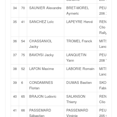
u
t
34
70
SAUNIER Alexandre
BRET-MOREL
PEUGEOT
e
Aymeric
206 XS
l
35
41
SANCHEZ Loïc
LAPEYRE Hervé
RENAULT
'
Clio RS
a
Rally 5
c
t
36
54
CHASSANIOL
TROMEL Franck
MITSUBIS
u
Jacky
Lancer Evo
a
37
75
BAVOYSI Jacky
LANQUETIN
PEUGEOT
l
Yann
208 VTI
i
t
38
52
LAFON Maxime
LABORIE Romain
MITSUBIS
é
Lancer Evo
d
39
6
CONDAMINES
DUMAS Bastien
SKODA
e
Florian
Fabia Rally
l
a
40
65
BRAJON Ludovic
SALANSON
RENAULT
c
Thierry
Clio RS
o
41
66
PASSEMARD
PASSEMARD
PEUGEOT
u
Sébastien
Virginie
205 GTI