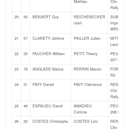
C
Mathieu
Clio RS
,
Rally 3
d
20
50
BEKAERT Guy
REICHENECKER
SUBARU
u
Josh
Impreza
c
WRX
h
a
21
57
CLARETY Jérôme
PAILLER Julien
MITSUBIS
m
Lancer Ev
p
22
35
FAUCHER William
PETIT Thierry
PEUGEOT
i
207 S2000
o
n
23
76
ANGLADE Marius
PERRIN Manon
FORD Fies
n
R2
a
24
31
FAVY Daniel
FAVY Clémence
RENAULT
t
Clio RS
e
Rally 3
t
d
25
46
ESPALIEU David
AMADIEU
PEUGEOT
e
Corinne
208 Rally 4
l
26
30
COSTES Christophe
COSTES Loïc
RENAULT
a
Clio RS
c