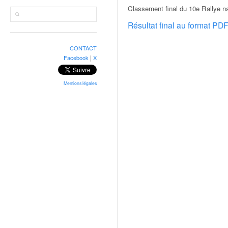
r
Classement final du 10e Rallye n
a
l
Résultat final au format PD
l
y
CONTACT
e
|
Facebook
X
:
N
e
Mentions légales
w
s
,
r
é
s
u
l
t
a
t
s
,