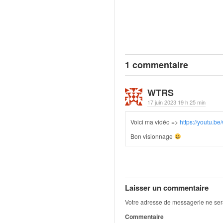
q
u
e
r
a
l
1 commentaire
l
y
e
WTRS
d
17 juin 2023 19 h 25 min
u
W
Voici ma vidéo =>
https://youtu.b
R
Bon visionnage
C
,
d
e
l
Laisser un commentaire
'
E
Votre adresse de messagerie ne ser
R
Commentaire