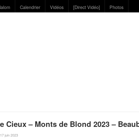
lalom
Calendrier
Vidéos
[Direct Vidéo]
Photos
e Cieux – Monts de Blond 2023 – Beau
e 17 juin 2023