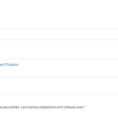
e/whTTU6klbvI
a pas publiée.
Les champs obligatoires sont indiqués avec
*