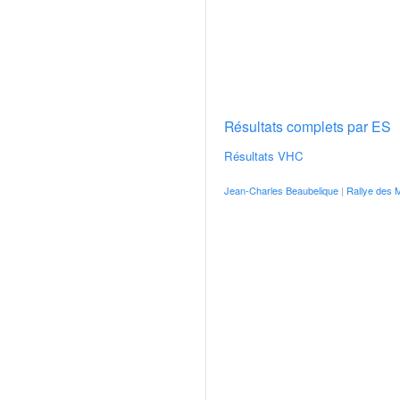
v
i
d
é
o
s
e
Résultats complets par ES
t
Résultats VHC
p
h
Jean-Charles Beaubelique
|
Rallye des 
o
t
o
s
p
o
u
r
c
h
a