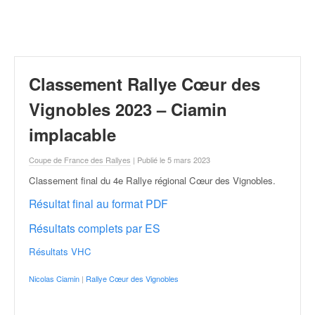
r
a
l
l
y
e
Classement Rallye Cœur des
:
N
Vignobles 2023 – Ciamin
e
implacable
w
s
Coupe de France des Rallyes
| Publié le 5 mars 2023
,
r
Classement final du 4e Rallye régional Cœur des Vignobles
.
é
Résultat final au format PDF
s
u
Résultats complets par ES
l
t
Résultats VHC
a
t
Nicolas Ciamin
|
Rallye Cœur des Vignobles
s
,