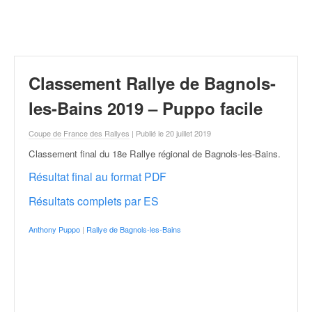
r
a
l
l
y
e
Classement Rallye de Bagnols-
:
N
les-Bains 2019 – Puppo facile
e
w
Coupe de France des Rallyes
| Publié le 20 juillet 2019
s
Classement final du 18e Rallye régional de Bagnols-les-Bains
.
,
r
Résultat final au format PDF
é
Résultats complets par ES
s
u
Anthony Puppo
|
Rallye de Bagnols-les-Bains
l
t
a
t
s
,