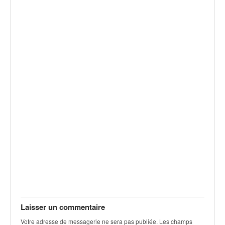
v
i
d
é
o
s
e
t
p
h
o
t
o
s
p
o
u
r
c
Laisser un commentaire
h
a
Votre adresse de messagerie ne sera pas publiée.
Les champs