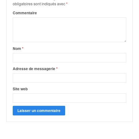
q
obligatoires sont indiqués avec
*
u
Commentaire
e
r
a
l
l
y
Nom
*
e
d
u
Adresse de messagerie
*
W
R
C
Site web
,
d
e
l
'
E
R