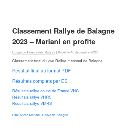
r
a
l
l
y
Classement Rallye de Balagne
e
:
2023 – Mariani en profite
N
e
Coupe de France des Rallyes
| Publié le 10 décembre 2023
w
Classement final du 26e Rallye mational de Balagne
.
s
,
Résultat final au format PDF
r
Résultats complets par ES
é
s
Résultats rallye coupe de France VHC
u
Résultats rallye VHRS
l
Résultats rallye VMRS
t
a
Paul-André Mariani
|
Rallye de Balagne
t
s
,