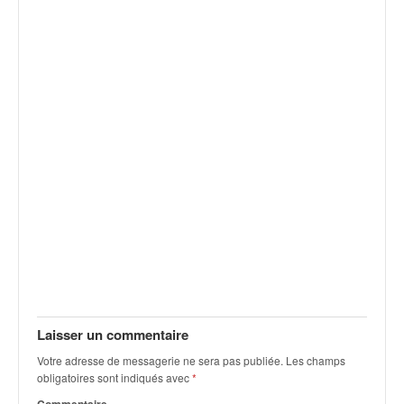
v
i
d
é
o
s
e
t
p
h
o
t
o
s
p
o
u
r
Laisser un commentaire
c
Votre adresse de messagerie ne sera pas publiée.
Les champs
h
obligatoires sont indiqués avec
*
a