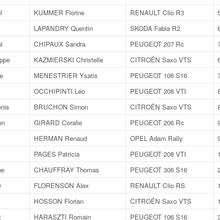
l
KUMMER Florine
RENAULT Clio R3
LAPANDRY Quentin
SKODA Fabia R2
l
CHIPAUX Sandra
PEUGEOT 207 Rc
ppe
KAZMIERSKI Christelle
CITROËN Saxo VTS
e
MENESTRIER Ysatis
PEUGEOT 106 S16
OCCHIPINTI Léo
PEUGEOT 208 VTI
nis
BRUCHON Simon
CITROËN Saxo VTS
en
GIRARD Coralie
PEUGEOT 206 Rc
HERMAN Renaud
OPEL Adam Rally
PAGES Patricia
PEUGEOT 208 VTI
ne
CHAUFFRAY Thomas
PEUGEOT 306 S16
y
FLORENSON Alex
RENAULT Clio RS
HOSSON Florian
CITROËN Saxo VTS
t
HARASZTI Romain
PEUGEOT 106 S16