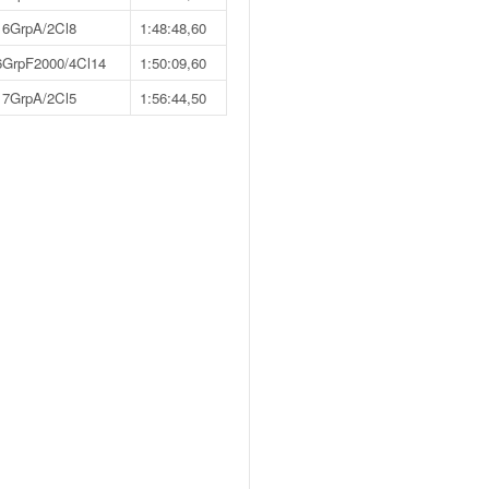
16GrpA/2Cl8
1:48:48,60
6GrpF2000/4Cl14
1:50:09,60
17GrpA/2Cl5
1:56:44,50