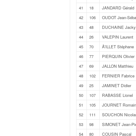
C
,
41
18
JANDARD Gérald
d
42
106
OUDOT Jean-Séba
u
c
43
48
DUCHAINE Jacky
h
44
26
VALEPIN Laurent
a
m
45
70
Å’ILLET Stéphane
p
46
77
PIERQUIN Olivier
i
o
47
69
JALLON Matthieu
n
48
102
FERNIER Fabrice
n
a
49
25
JAMINET Didier
t
e
50
107
RABASSE Lionel
t
51
105
JOURNET Romai
d
e
52
111
SOUCHON Nicola
l
53
98
SIMONET Jean-Pie
a
c
54
80
COUSIN Pascal