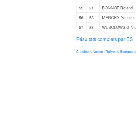
o
55
21
BONNOT Roland
u
p
56
58
MERCKY Yannick
e
57
83
WESOLOWSKI Nic
d
e
Résultats complets par ES
F
r
Christophe Vaison
|
Rallye de Bourgogne
a
n
c
e
e
t
a
u
s
s
i
t
o