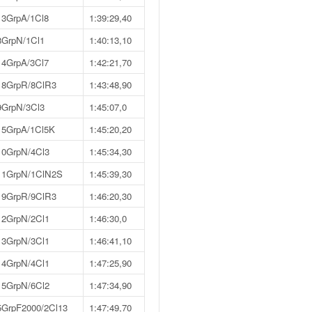
13GrpA/1Cl8
1:39:29,40
8GrpN/1Cl1
1:40:13,10
14GrpA/3Cl7
1:42:21,70
18GrpR/8ClR3
1:43:48,90
9GrpN/3Cl3
1:45:07,0
15GrpA/1Cl5K
1:45:20,20
10GrpN/4Cl3
1:45:34,30
11GrpN/1ClN2S
1:45:39,30
19GrpR/9ClR3
1:46:20,30
12GrpN/2Cl1
1:46:30,0
13GrpN/3Cl1
1:46:41,10
14GrpN/4Cl1
1:47:25,90
15GrpN/6Cl2
1:47:34,90
5GrpF2000/2Cl13
1:47:49,70