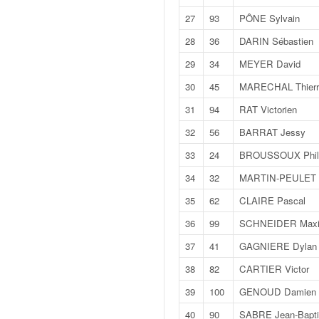
q
27
93
PÔNE Sylvain
u
e
28
36
DARIN Sébastien
r
a
29
34
MEYER David
l
30
45
MARECHAL Thierr
l
y
31
94
RAT Victorien
e
32
56
BARRAT Jessy
d
u
33
24
BROUSSOUX Phil
W
34
32
MARTIN-PEULET G
R
C
35
62
CLAIRE Pascal
,
36
99
SCHNEIDER Max
d
e
37
41
GAGNIERE Dylan
l
38
82
CARTIER Victor
'
E
39
100
GENOUD Damien
R
40
90
SABRE Jean-Bapti