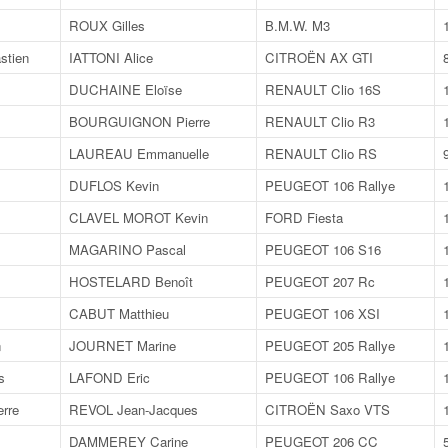
ROUX Gilles
B.M.W. M3
stien
IATTONI Alice
CITROËN AX GTI
DUCHAINE Eloïse
RENAULT Clio 16S
BOURGUIGNON Pierre
RENAULT Clio R3
LAUREAU Emmanuelle
RENAULT Clio RS
DUFLOS Kevin
PEUGEOT 106 Rallye
CLAVEL MOROT Kevin
FORD Fiesta
MAGARINO Pascal
PEUGEOT 106 S16
HOSTELARD Benoît
PEUGEOT 207 Rc
CABUT Matthieu
PEUGEOT 106 XSI
n
JOURNET Marine
PEUGEOT 205 Rallye
s
LAFOND Eric
PEUGEOT 106 Rallye
rre
REVOL Jean-Jacques
CITROËN Saxo VTS
DAMMEREY Carine
PEUGEOT 206 CC