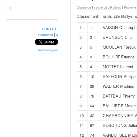
r
a
Coupe de France des Rallyes
| Publié le
l
Classement final du 28e Rallye n
l
y
1
1
VAISON Christoph
CONTACT
e
|
Facebook
X
2
2
BRUNSON Eric
:
N
3
5
MOULLAN Farouk
e
Mentions légales
4
9
BOUHOT Etienne
w
s
5
4
MOTTET Laurent
,
6
10
BAFFOUN Philipp
r
é
7
29
WALTER Mathieu
s
u
8
78
BATTEAU Thierry
l
9
64
BAILLIERE Maxim
t
a
10
42
CHARBONNIER Al
t
11
67
BOSCHUNG Julie
s
,
12
74
VANBUTSEL Math