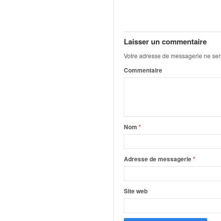
u
t
e
l
Laisser un commentaire
'
a
Votre adresse de messagerie ne ser
c
Commentaire
t
u
a
l
i
t
Nom
*
é
d
e
Adresse de messagerie
*
l
a
c
Site web
o
u