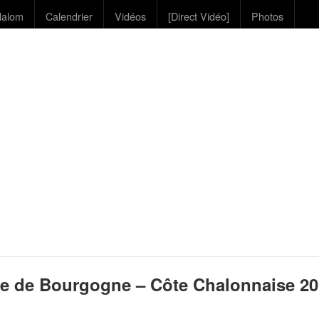
lalom
Calendrier
Vidéos
[Direct Vidéo]
Photos
e de Bourgogne – Côte Chalonnaise 20