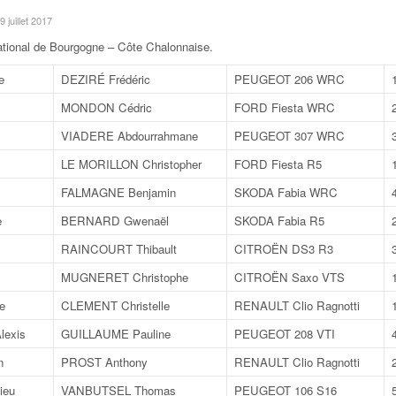
 9 juillet 2017
ational de Bourgogne – Côte Chalonnaise
.
e
DEZIRÉ Frédéric
PEUGEOT 206 WRC
MONDON Cédric
FORD Fiesta WRC
VIADERE Abdourrahmane
PEUGEOT 307 WRC
LE MORILLON Christopher
FORD Fiesta R5
FALMAGNE Benjamin
SKODA Fabia WRC
e
BERNARD Gwenaël
SKODA Fabia R5
RAINCOURT Thibault
CITROËN DS3 R3
MUGNERET Christophe
CITROËN Saxo VTS
e
CLEMENT Christelle
RENAULT Clio Ragnotti
exis
GUILLAUME Pauline
PEUGEOT 208 VTI
n
PROST Anthony
RENAULT Clio Ragnotti
ieu
VANBUTSEL Thomas
PEUGEOT 106 S16