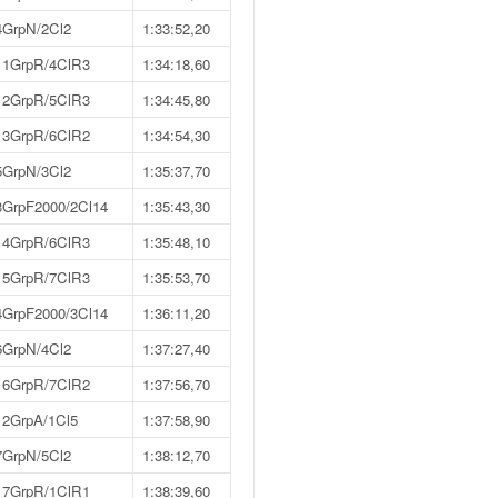
4GrpN/2Cl2
1:33:52,20
11GrpR/4ClR3
1:34:18,60
12GrpR/5ClR3
1:34:45,80
13GrpR/6ClR2
1:34:54,30
5GrpN/3Cl2
1:35:37,70
3GrpF2000/2Cl14
1:35:43,30
14GrpR/6ClR3
1:35:48,10
15GrpR/7ClR3
1:35:53,70
4GrpF2000/3Cl14
1:36:11,20
6GrpN/4Cl2
1:37:27,40
16GrpR/7ClR2
1:37:56,70
12GrpA/1Cl5
1:37:58,90
7GrpN/5Cl2
1:38:12,70
17GrpR/1ClR1
1:38:39,60