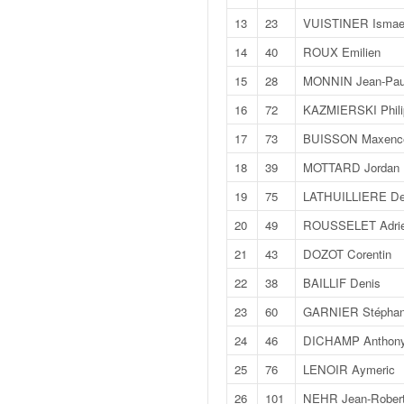
v
13
23
VUISTINER Ismae
i
d
14
40
ROUX Emilien
é
15
28
MONNIN Jean-Pau
o
s
16
72
KAZMIERSKI Phili
e
17
73
BUISSON Maxenc
t
p
18
39
MOTTARD Jordan
h
19
75
LATHUILLIERE De
o
t
20
49
ROUSSELET Adri
o
21
43
DOZOT Corentin
s
p
22
38
BAILLIF Denis
o
23
60
GARNIER Stépha
u
r
24
46
DICHAMP Anthon
c
25
76
LENOIR Aymeric
h
a
26
101
NEHR Jean-Rober