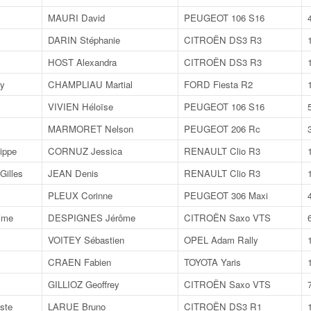
MAURI David
PEUGEOT 106 S16
DARIN Stéphanie
CITROËN DS3 R3
HOST Alexandra
CITROËN DS3 R3
y
CHAMPLIAU Martial
FORD Fiesta R2
VIVIEN Héloïse
PEUGEOT 106 S16
MARMORET Nelson
PEUGEOT 206 Rc
ippe
CORNUZ Jessica
RENAULT Clio R3
illes
JEAN Denis
RENAULT Clio R3
PLEUX Corinne
PEUGEOT 306 Maxi
ime
DESPIGNES Jérôme
CITROËN Saxo VTS
VOITEY Sébastien
OPEL Adam Rally
CRAEN Fabien
TOYOTA Yaris
GILLIOZ Geoffrey
CITROËN Saxo VTS
ste
LARUE Bruno
CITROËN DS3 R1