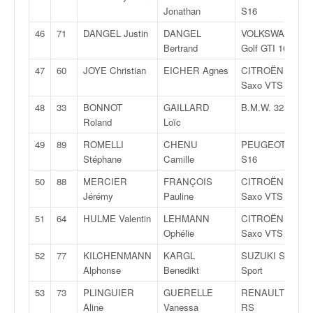
r
Jonathan
S16
s
e
46
71
DANGEL Justin
DANGEL
VOLKSWAGEN
d
Bertrand
Golf GTI 16S
e
47
60
JOYE Christian
EICHER Agnes
CITROËN
c
Saxo VTS
ô
t
48
33
BONNOT
GAILLARD
B.M.W. 325i
e
Roland
Loïc
e
49
89
ROMELLI
CHENU
PEUGEOT 106
t
Stéphane
Camille
S16
d
u
50
88
MERCIER
FRANÇOIS
CITROËN
s
Jérémy
Pauline
Saxo VTS
l
51
64
HULME Valentin
LEHMANN
CITROËN
a
Ophélie
Saxo VTS
l
o
52
77
KILCHENMANN
KARGL
SUZUKI Swift
m
Alphonse
Benedikt
Sport
53
73
PLINGUIER
GUERELLE
RENAULT Clio
Aline
Vanessa
RS