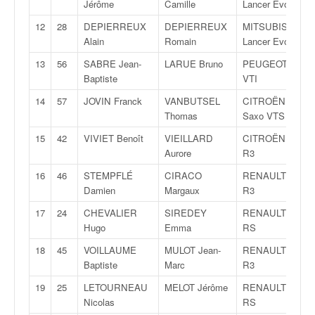
q
Jérôme
Camille
Lancer Evo9
u
12
28
DEPIERREUX
DEPIERREUX
MITSUBISHI
e
Alain
Romain
Lancer EvoX
r
a
13
56
SABRE Jean-
LARUE Bruno
PEUGEOT 208
l
Baptiste
VTI
l
14
57
JOVIN Franck
VANBUTSEL
CITROËN
y
Thomas
Saxo VTS
e
d
15
42
VIVIET Benoît
VIEILLARD
CITROËN DS3
u
Aurore
R3
W
16
46
STEMPFLÉ
CIRACO
RENAULT Clio
R
Damien
Margaux
R3
C
,
17
24
CHEVALIER
SIREDEY
RENAULT Clio
d
Hugo
Emma
RS
e
18
45
VOILLAUME
MULOT Jean-
RENAULT Clio
l
Baptiste
Marc
R3
'
E
19
25
LETOURNEAU
MELOT Jérôme
RENAULT Clio
R
Nicolas
RS