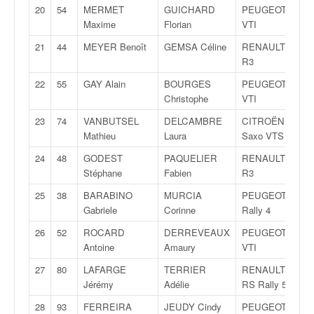
C
20
54
MERMET
GUICHARD
PEUGEOT 208
,
Maxime
Florian
VTI
d
u
21
44
MEYER Benoît
GEMSA Céline
RENAULT Clio
c
R3
h
22
55
GAY Alain
BOURGES
PEUGEOT 208
a
Christophe
VTI
m
p
23
74
VANBUTSEL
DELCAMBRE
CITROËN
i
Mathieu
Laura
Saxo VTS
o
24
48
GODEST
PAQUELIER
RENAULT Clio
n
Stéphane
Fabien
R3
n
a
25
38
BARABINO
MURCIA
PEUGEOT 208
t
Gabriele
Corinne
Rally 4
e
26
52
ROCARD
DERREVEAUX
PEUGEOT 208
t
Antoine
Amaury
VTI
d
e
27
80
LAFARGE
TERRIER
RENAULT Clio
l
Jérémy
Adélie
RS Rally 5
a
28
93
FERREIRA
JEUDY Cindy
PEUGEOT 106
c