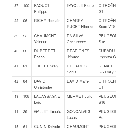
u
37
100
PAQUOT
FAYOLLE Pierre
CITROËN AX
t
Philippe
GTI
e
l
38
96
RICHY Romain
CHARPY
CITROËN
'
PUGET Nicolas
Saxo VTS
a
39
92
CHAUMONT
DA SILVA
PEUGEOT 106
c
Valentin
Christopher
S16
t
u
40
32
DUPERRET
DESPIGNES
SUBARU
a
Pascal
Jérôme
Impreza GT
l
41
81
TUFEL Erwan
DUCARUGE
RENAULT Clio
i
Sonia
RS Rally 5
t
é
42
84
DAVID
DAVID Marie
CITROËN AX
d
Christophe
GTI
e
43
105
LACASSAGNE
MERMET Julie
PEUGEOT 106
l
Loïc
S16
a
c
44
29
GALLET Emeric
GONCALVES
PEUGEOT 207
o
Lucas
Rc
u
45
61
CUNIN Sylvain
CHAUMONT
PEUGEOT 106