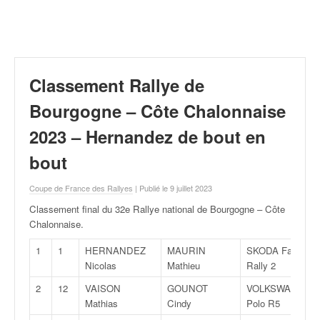
r
a
l
l
y
e
Classement Rallye de
:
N
Bourgogne – Côte Chalonnaise
e
2023 – Hernandez de bout en
w
s
bout
,
r
Coupe de France des Rallyes
| Publié le 9 juillet 2023
é
s
Classement final du 32e Rallye national de Bourgogne – Côte
u
Chalonnaise
.
l
1
1
HERNANDEZ
MAURIN
SKODA Fabia
t
Nicolas
Mathieu
Rally 2
a
t
2
12
VAISON
GOUNOT
VOLKSWAGEN
s
Mathias
Cindy
Polo R5
,