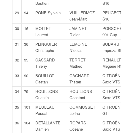
Bastien
S16
o
u
29
94
PONE Sylvain
VUILLERMOZ
PEUGEOT 106
p
Jean-Marc
S16
e
30
16
MOTTET
JAMINET
PORSCHE
d
Laurent
Didier
991 Cup
e
F
31
36
PLINGUIER
LEMOINE
SUBARU
r
Christophe
Nicolas
Impreza Sti
a
n
32
35
CASSARD
TERRET
RENAULT
c
Thierry
Mathéo
Mégane RS
e
33
90
BOUILLOT
GAGNARD
CITROËN
e
Gaëtan
Tristan
Saxo VTS
t
a
34
79
HOUILLONS
HOUILLONS
CITROËN
u
Quentin
Constant
Saxo VTS
s
35
101
MEULEAU
COMMUSSET
CITROËN AX
s
Pascal
Lorine
GTI
i
t
36
104
DETALLANTE
ROPARS
CITROËN
o
Damien
Océane
Saxo VTS