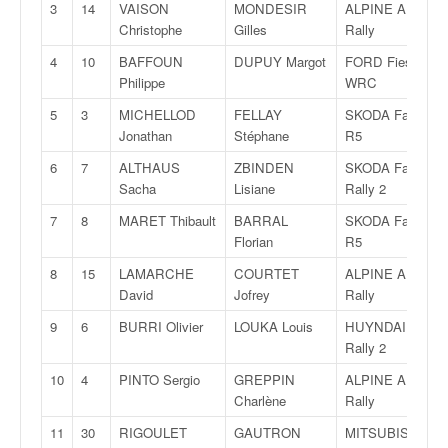
3
14
VAISON
MONDESIR
ALPINE A 110
v
Christophe
Gilles
Rally
i
d
4
10
BAFFOUN
DUPUY Margot
FORD Fiesta
é
Philippe
WRC
o
5
3
MICHELLOD
FELLAY
SKODA Fabia
s
Jonathan
Stéphane
R5
e
t
6
7
ALTHAUS
ZBINDEN
SKODA Fabia
p
Sacha
Lisiane
Rally 2
h
7
8
MARET Thibault
BARRAL
SKODA Fabia
o
Florian
R5
t
o
8
15
LAMARCHE
COURTET
ALPINE A 110
s
David
Jofrey
Rally
p
9
6
BURRI Olivier
LOUKA Louis
HUYNDAI i20
o
Rally 2
u
r
10
4
PINTO Sergio
GREPPIN
ALPINE A 110
c
Charlène
Rally
h
a
11
30
RIGOULET
GAUTRON
MITSUBISHI