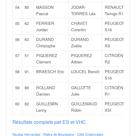
54
85
MASSON
JODAR-
RENAULT
Pascal
TORRES Léa
Twingo R1
55
62
FERRIER
CHAVET
PEUGEOT 106
Jordan
Corentin
S16
56
63
DURAND
DURAND
PEUGEOT 206
Christophe
Zoélie
XS
57
51
PIQUEREZ
PIQUEREZ
CITROËN C2
Clément
Adrien
R2
58
91
BRAESCH Eric
LOUCEL Benoît
PEUGEOT 106
S16
59
86
ROLLAND
GALLOTTE
CITROËN DS3
Damien
Julie
R1
60
82
GUILLEMIN
GUILLEMAUD
PEUGEOT 106
Lenny
Robin
XSI
Résultats complets par ES et VHC
Nicolas Hernandez
|
Rallye de Bourgogne - Côte Chalonnaise