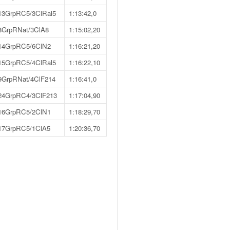
13GrpRC5/3ClRal5
1:13:42,0
8GrpRNat/3ClA8
1:15:02,20
14GrpRC5/6ClN2
1:16:21,20
15GrpRC5/4ClRal5
1:16:22,10
9GrpRNat/4ClF214
1:16:41,0
24GrpRC4/3ClF213
1:17:04,90
16GrpRC5/2ClN1
1:18:29,70
17GrpRC5/1ClA5
1:20:36,70