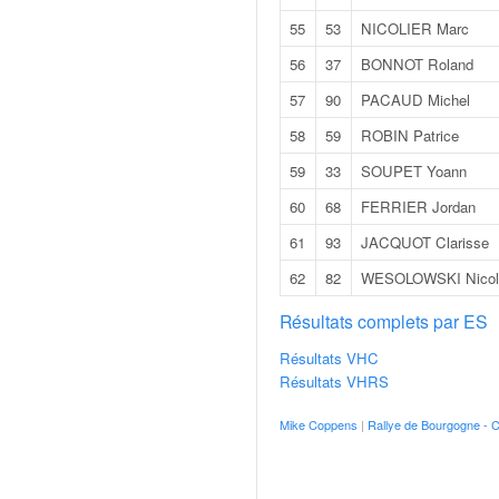
o
55
53
NICOLIER Marc
u
p
56
37
BONNOT Roland
e
57
90
PACAUD Michel
d
e
58
59
ROBIN Patrice
F
59
33
SOUPET Yoann
r
a
60
68
FERRIER Jordan
n
61
93
JACQUOT Clarisse
c
e
62
82
WESOLOWSKI Nicol
e
t
Résultats complets par ES
a
Résultats VHC
u
Résultats VHRS
s
s
Mike Coppens
|
Rallye de Bourgogne - 
i
t
o