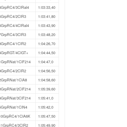
4GrpRC4/3ClRal4
1:03:33,40
5GrpRC4/2ClR3
1:03:41,80
6GrpRC4/4ClRal4
1:03:43,90
7GrpRC4/3ClR3
1:03:48,20
8GrpRC4/1ClR2
1:04:26,70
4GrpRGT/4ClGT+
1:04:44,50
1GrpRNat/1ClF214
1:04:47,0
9GrpRC4/2ClR2
1:04:56,50
2GrpRNat/1ClA8
1:04:58,60
3GrpRNat/2ClF214
1:05:39,60
4GrpRNat/3ClF214
1:05:41,0
5GrpRNat/1ClN4
1:05:42,0
10GrpRC4/1ClA6K
1:05:47,50
11GrpRC4/3ClR2
1:05:49,90