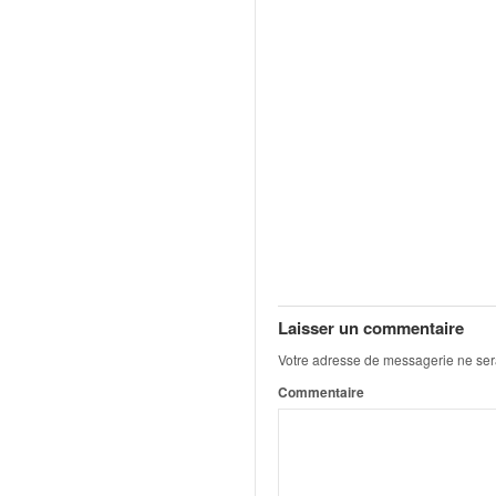
u
t
e
l
'
a
c
t
u
a
l
i
t
é
Laisser un commentaire
d
e
Votre adresse de messagerie ne ser
l
Commentaire
a
c
o
u