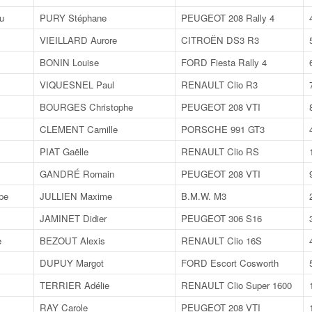
u
PURY Stéphane
PEUGEOT 208 Rally 4
VIEILLARD Aurore
CITROËN DS3 R3
BONIN Louise
FORD Fiesta Rally 4
VIQUESNEL Paul
RENAULT Clio R3
BOURGES Christophe
PEUGEOT 208 VTI
CLEMENT Camille
PORSCHE 991 GT3
PIAT Gaëlle
RENAULT Clio RS
GANDRÉ Romain
PEUGEOT 208 VTI
pe
JULLIEN Maxime
B.M.W. M3
JAMINET Didier
PEUGEOT 306 S16
e
BEZOUT Alexis
RENAULT Clio 16S
DUPUY Margot
FORD Escort Cosworth
TERRIER Adélie
RENAULT Clio Super 1600
RAY Carole
PEUGEOT 208 VTI