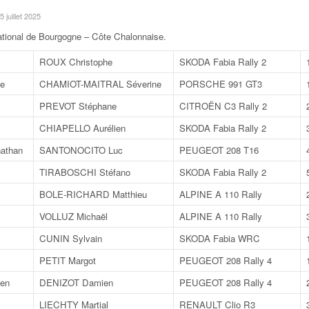
 5 juillet 2025
ational de Bourgogne – Côte Chalonnaise
.
ROUX Christophe
SKODA Fabia Rally 2
e
CHAMIOT-MAITRAL Séverine
PORSCHE 991 GT3
PREVOT Stéphane
CITROËN C3 Rally 2
CHIAPELLO Aurélien
SKODA Fabia Rally 2
athan
SANTONOCITO Luc
PEUGEOT 208 T16
TIRABOSCHI Stéfano
SKODA Fabia Rally 2
BOLE-RICHARD Matthieu
ALPINE A 110 Rally
VOLLUZ Michaël
ALPINE A 110 Rally
CUNIN Sylvain
SKODA Fabia WRC
PETIT Margot
PEUGEOT 208 Rally 4
en
DENIZOT Damien
PEUGEOT 208 Rally 4
LIECHTY Martial
RENAULT Clio R3