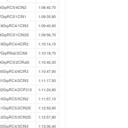
6GrpRC5/4ClN2
1:08:40,70
7GrpRC5/1ClN1
1:09:35,80
18GrpRC4/1ClN3
1:09:40,60
8GrpRC5/1ClN2S
1:09:56,70
19GrpRC4/4ClR2
1:10:14,10
7GrpRNat/2ClA8
1:10:18,70
9GrpRC5/2ClRal5
1:10:40,30
20GrpRC4/6ClR3
1:10:47,90
21GrpRC4/2ClN3
1:11:17,50
22GrpRC4/2ClF213
1:11:24,80
10GrpRC5/5ClN2
1:11:57,10
11GrpRC5/2ClN2S
1:12:53,60
12GrpRC5/3ClN2S
1:12:57,80
23GrpRC4/3ClN3
1:13:06,40