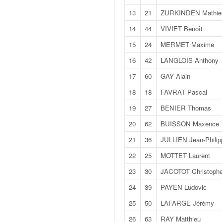
v
13
21
ZURKINDEN Mathie
i
d
14
44
VIVIET Benoît
é
15
24
MERMET Maxime
o
s
16
42
LANGLOIS Anthony
e
17
60
GAY Alain
t
p
18
18
FAVRAT Pascal
h
19
27
BENIER Thomas
o
t
20
62
BUISSON Maxence
o
21
36
JULLIEN Jean-Philip
s
p
22
25
MOTTET Laurent
o
23
30
JACOTOT Christoph
u
r
24
39
PAYEN Ludovic
c
25
50
LAFARGE Jérémy
h
a
26
63
RAY Matthieu