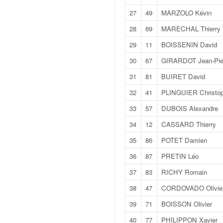
q
27
49
MARZOLO Kévin
u
e
28
69
MARECHAL Thierry
r
a
29
11
BOISSENIN David
l
30
67
GIRARDOT Jean-Pie
l
y
31
81
BUIRET David
e
32
41
PLINGUIER Christo
d
u
33
57
DUBOIS Alexandre
W
34
12
CASSARD Thierry
R
C
35
86
POTET Damien
,
36
87
PRETIN Léo
d
e
37
83
RICHY Romain
l
38
47
CORDOVADO Olivie
'
E
39
71
BOISSON Olivier
R
40
77
PHILIPPON Xavier