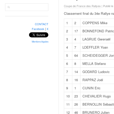
r
a
Coupe de France des Rallyes
| Publié le
l
Classement final du 34e Rallye n
l
y
1
2
COPPENS Mike
CONTACT
e
|
Facebook
X
2
17
BONNEFOND Patric
:
N
3
4
LAGRUE Gwenaël
e
Mentions légales
4
7
LOEFFLER Yoan
w
s
5
64
SCHEIDEGGER Jon
,
6
8
MELLA Stefano
r
é
7
14
GODARD Ludovic
s
u
8
16
RAPPAZ Joël
l
9
1
CUNIN Eric
t
a
10
23
CHEVALIER Hugo
t
11
26
BERNOLLIN Sébasti
s
,
12
46
BRUNERO Julien