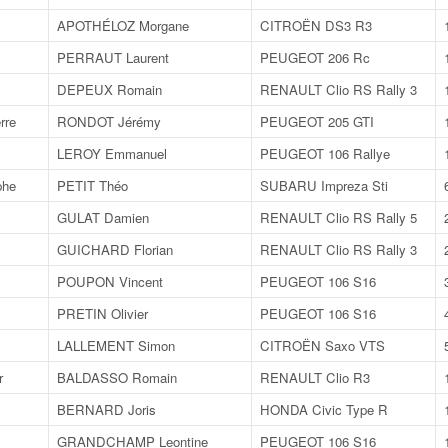
APOTHÉLOZ Morgane
CITROËN DS3 R3
PERRAUT Laurent
PEUGEOT 206 Rc
DEPEUX Romain
RENAULT Clio RS Rally 3
rre
RONDOT Jérémy
PEUGEOT 205 GTI
LEROY Emmanuel
PEUGEOT 106 Rallye
phe
PETIT Théo
SUBARU Impreza Sti
GULAT Damien
RENAULT Clio RS Rally 5
GUICHARD Florian
RENAULT Clio RS Rally 3
POUPON Vincent
PEUGEOT 106 S16
PRETIN Olivier
PEUGEOT 106 S16
LALLEMENT Simon
CITROËN Saxo VTS
r
BALDASSO Romain
RENAULT Clio R3
BERNARD Joris
HONDA Civic Type R
GRANDCHAMP Leontine
PEUGEOT 106 S16