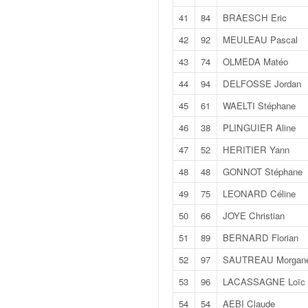
C
,
41
84
BRAESCH Eric
d
42
92
MEULEAU Pascal
u
c
43
74
OLMEDA Matéo
h
44
94
DELFOSSE Jordan
a
m
45
61
WAELTI Stéphane
p
46
38
PLINGUIER Aline
i
o
47
52
HERITIER Yann
n
48
48
GONNOT Stéphane
n
a
49
75
LEONARD Céline
t
e
50
66
JOYE Christian
t
51
89
BERNARD Florian
d
e
52
97
SAUTREAU Morgan
l
53
96
LACASSAGNE Loïc
a
c
54
54
AEBI Claude