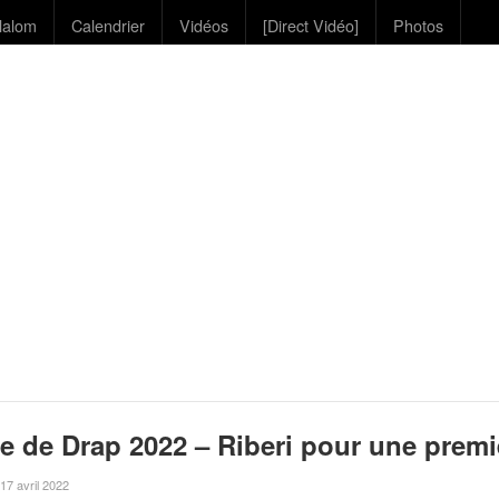
lalom
Calendrier
Vidéos
[Direct Vidéo]
Photos
e de Drap 2022 – Riberi pour une premi
 17 avril 2022