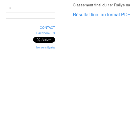
r
Classement final du 1er Rallye na
a
l
Résultat final au format PD
l
y
CONTACT
e
|
Facebook
X
:
N
e
Mentions légales
w
s
,
r
é
s
u
l
t
a
t
s
,