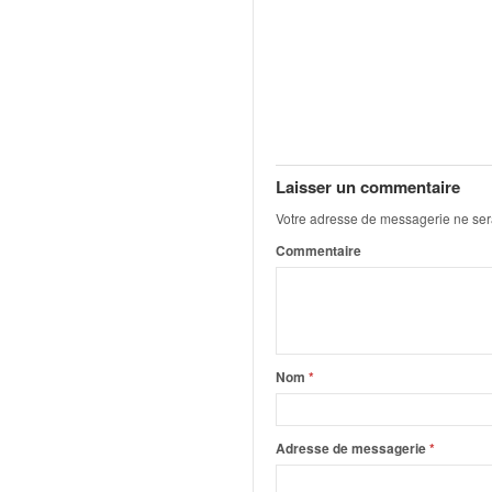
q
u
e
r
a
l
l
y
Laisser un commentaire
e
d
Votre adresse de messagerie ne ser
u
Commentaire
W
R
C
,
d
e
Nom
*
l
'
E
Adresse de messagerie
*
R