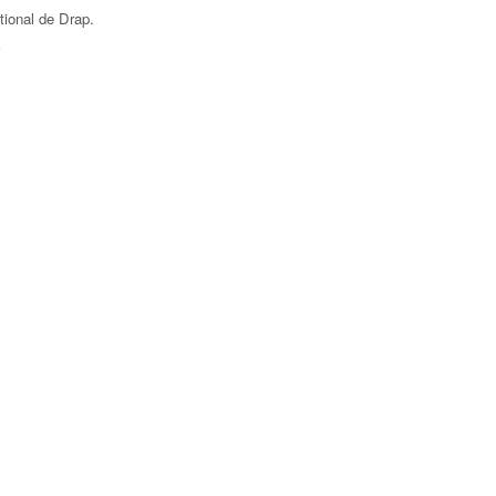
tional de Drap
.
F