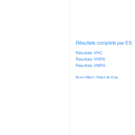
v
i
d
é
o
s
e
Résultats complets par ES
t
Résultats VHC
p
Résultats VHRS
h
Résultats VMRS
o
t
Bruno Riberi
|
Rallye de Drap
o
s
p
o
u
r
c
h
a