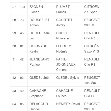
o
27
131
FAGNEN
PLUMET
CITROËN
F
u
Florian
Franck
AX Sport
1
p
e
28
73
ROUSSELET
COURTET
PEUGEOT
A
d
Adrien
Jofrey
206 RC
7
e
29
45
DUREL Jean-
DUREL
RENAULT
R
F
Luc
Nolwenn
Clio R3
3
r
a
30
81
COIGNARD
LEBOURG
CITROËN
N
n
Kevin
Noémie
Saxo VTS
2
c
31
42
JEANBLANC
PATTE-
RENAULT
R
e
Patrice
JOIGNEAUX
Clio R3
3
e
Corinne
t
a
32
93
GLEDEL Joël
GLEDEL Sylvie
PEUGEOT
F
u
106 Maxi
1
s
33
40
CAHAGNE
CAHAGNE
RENAULT
R
s
Stéphane
Lounes
Clio R3
3
i
t
34
85
DELACOUR
HEMERY David
PEUGEOT
N
o
Gabriel
206 RC
3