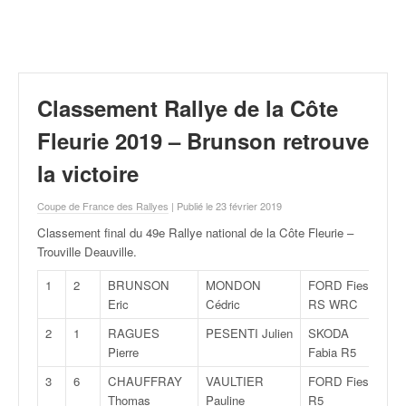
r
a
l
l
y
e
Classement Rallye de la Côte
:
N
Fleurie 2019 – Brunson retrouve
e
la victoire
w
s
Coupe de France des Rallyes
| Publié le 23 février 2019
,
r
Classement final du 49e Rallye national de la Côte Fleurie –
é
Trouville Deauville
.
s
u
1
2
BRUNSON
MONDON
FORD Fiesta
A
l
Eric
Cédric
RS WRC
8
t
2
1
RAGUES
PESENTI Julien
SKODA
R
a
Pierre
Fabia R5
R
t
s
3
6
CHAUFFRAY
VAULTIER
FORD Fiesta
R
,
Thomas
Pauline
R5
R