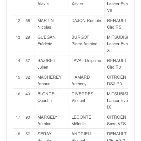
q
Alexis
Xavier
Lancer Evo
4
u
VIII
e
12
58
MARTIN
DAJON Romain
RENAULT
F
r
Nicolas
Clio RS
1
a
l
13
29
GUEGAN
BURGOT
MITSUBISHI
R
l
Frédéric
Pierre-Antoine
Lancer Evo
R
y
X
e
14
37
BAZIRET
LAVAL Delphine
RENAULT
R
d
Julien
Clio R3
3
u
W
15
32
MACHEREY
HAMARD
CITROËN
R
R
Arnaud
Anthony
DS3 R3
3
C
16
49
BLONDEL
DIVERRES
MITSUBISHI
N
,
Quentin
Vincent
Lancer Evo
4
d
IX
e
l
17
90
MARGELY
LECONTE
CITROËN
F
'
Antoine
Mélanie
Saxo VTS
1
E
18
57
SERAY
ANDRIEU
RENAULT
F
R
Sylvain
Vincent
Clio RS 3
1