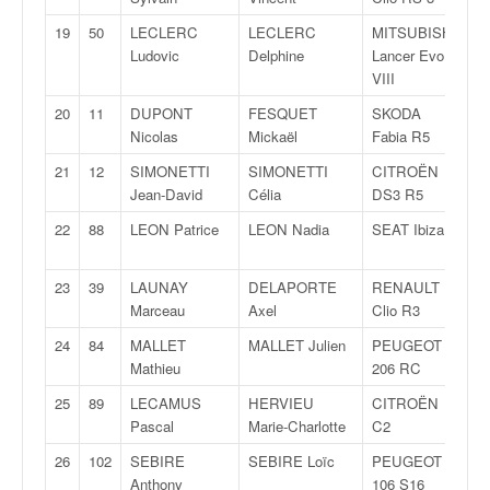
C
,
19
50
LECLERC
LECLERC
MITSUBISHI
N
d
Ludovic
Delphine
Lancer Evo
4
u
VIII
c
h
20
11
DUPONT
FESQUET
SKODA
R
a
Nicolas
Mickaël
Fabia R5
R
m
21
12
SIMONETTI
SIMONETTI
CITROËN
R
p
Jean-David
Célia
DS3 R5
R
i
o
22
88
LEON Patrice
LEON Nadia
SEAT Ibiza
F
n
1
n
23
39
LAUNAY
DELAPORTE
RENAULT
R
a
Marceau
Axel
Clio R3
3
t
e
24
84
MALLET
MALLET Julien
PEUGEOT
N
t
Mathieu
206 RC
3
d
25
89
LECAMUS
HERVIEU
CITROËN
F
e
Pascal
Marie-Charlotte
C2
1
l
a
26
102
SEBIRE
SEBIRE Loïc
PEUGEOT
A
c
Anthony
106 S16
6