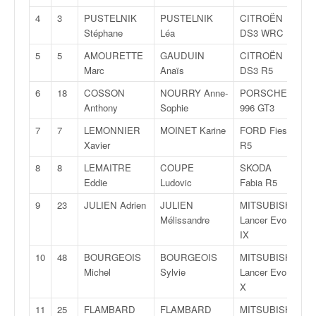
v
4
3
PUSTELNIK
PUSTELNIK
CITROËN
A
i
Stéphane
Léa
DS3 WRC
8
d
é
5
5
AMOURETTE
GAUDUIN
CITROËN
R
o
Marc
Anaïs
DS3 R5
R
s
6
18
COSSON
NOURRY Anne-
PORSCHE
G
e
Anthony
Sophie
996 GT3
1
t
p
7
7
LEMONNIER
MOINET Karine
FORD Fiesta
R
h
Xavier
R5
R
o
8
8
LEMAITRE
COUPE
SKODA
R
t
Eddie
Ludovic
Fabia R5
R
o
s
9
23
JULIEN Adrien
JULIEN
MITSUBISHI
A
p
Mélissandre
Lancer Evo
8
o
IX
u
10
48
BOURGEOIS
BOURGEOIS
MITSUBISHI
N
r
Michel
Sylvie
Lancer Evo
4
c
X
h
a
11
25
FLAMBARD
FLAMBARD
MITSUBISHI
N