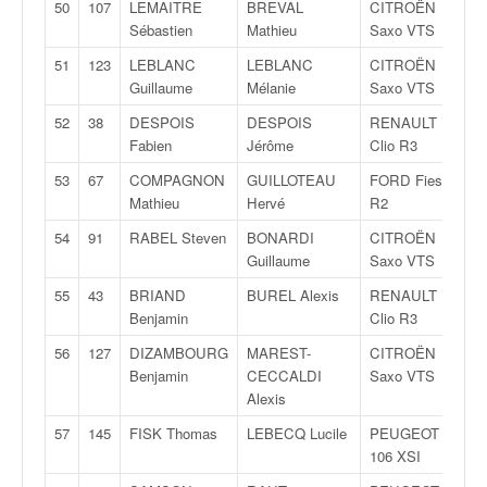
50
107
LEMAITRE
BREVAL
CITROËN
A
Sébastien
Mathieu
Saxo VTS
6
51
123
LEBLANC
LEBLANC
CITROËN
N
Guillaume
Mélanie
Saxo VTS
2
52
38
DESPOIS
DESPOIS
RENAULT
R
Fabien
Jérôme
Clio R3
3
53
67
COMPAGNON
GUILLOTEAU
FORD Fiesta
R
Mathieu
Hervé
R2
2
54
91
RABEL Steven
BONARDI
CITROËN
F
Guillaume
Saxo VTS
1
55
43
BRIAND
BUREL Alexis
RENAULT
R
Benjamin
Clio R3
3
56
127
DIZAMBOURG
MAREST-
CITROËN
N
Benjamin
CECCALDI
Saxo VTS
2
Alexis
57
145
FISK Thomas
LEBECQ Lucile
PEUGEOT
N
106 XSI
1