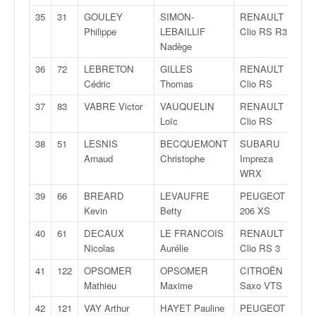
u
35
31
GOULEY
SIMON-
RENAULT
R
t
Philippe
LEBAILLIF
Clio RS R3T
3
e
Nadège
l
'
36
72
LEBRETON
GILLES
RENAULT
A
a
Cédric
Thomas
Clio RS
7
c
37
83
VABRE Victor
VAUQUELIN
RENAULT
N
t
Loïc
Clio RS
3
u
a
38
51
LESNIS
BECQUEMONT
SUBARU
N
l
Arnaud
Christophe
Impreza
4
i
WRX
t
39
66
BREARD
LEVAUFRE
PEUGEOT
A
é
Kevin
Betty
206 XS
6
d
e
40
61
DECAUX
LE FRANCOIS
RENAULT
F
l
Nicolas
Aurélie
Clio RS 3
1
a
c
41
122
OPSOMER
OPSOMER
CITROËN
N
o
Mathieu
Maxime
Saxo VTS
2
u
42
121
VAY Arthur
HAYET Pauline
PEUGEOT
N