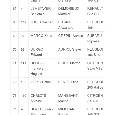
Charly
Clarisse
106 XSI
1
67
44
LEMETAYER
DEMORIEUX
RENAULT
R
Benjamin
Matthieu
Clio R3
3
68
149
JORIS Bastien
BUTANT
PEUGEOT
F
Alexandre
106
1
69
27
MARCQ Katia
CREPIN Aurélie
SUBARU
A
Impreza
8
70
92
BURGOT
AURIOL Steve
PEUGEOT
F
Edward
106 S16
1
71
141
ROUSVAL
BOIRE Mattéo
CITROËN
N
François-
Saxo VTS
2
Hugues
72
137
JAJKO Patrick
BENET Eline
PEUGEOT
F
205 Rallye
1
73
110
CHALOTS
MANGEANT
CITROËN
A
Antoine
Marine
AX GTI
5
74
98
ROYER Louis-
MIMERAN
PEUGEOT
F
Emmanuel
Ruben
205 GTI
1