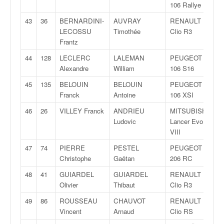
r
106 Rallye
2
s
e
43
36
BERNARDINI-
AUVRAY
RENAULT
R
d
LECOSSU
Timothée
Clio R3
3
e
Frantz
c
44
128
LECLERC
LALEMAN
PEUGEOT
N
ô
Alexandre
William
106 S16
2
t
e
45
135
BELOUIN
BELOUIN
PEUGEOT
F
e
Franck
Antoine
106 XSI
1
t
46
26
VILLEY Franck
ANDRIEU
MITSUBISHI
A
d
Ludovic
Lancer Evo
8
u
VIII
s
l
47
74
PIERRE
PESTEL
PEUGEOT
A
a
Christophe
Gaëtan
206 RC
7
l
48
41
GUIARDEL
GUIARDEL
RENAULT
R
o
Olivier
Thibaut
Clio R3
3
m
49
86
ROUSSEAU
CHAUVOT
RENAULT
N
Vincent
Arnaud
Clio RS
3