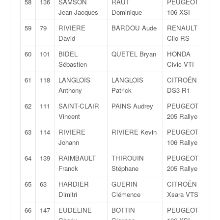
58
136
SAMSON
RAUT
PEUGEOT
F
Jean-Jacques
Dominique
106 XSI
1
59
79
RIVIERE
BARDOU Aude
RENAULT
A
David
Clio RS
7
60
101
BIDEL
QUETEL Bryan
HONDA
A
Sébastien
Civic VTI
6
61
118
LANGLOIS
LANGLOIS
CITROËN
R
Anthony
Patrick
DS3 R1
1
62
111
SAINT-CLAIR
PAINS Audrey
PEUGEOT
A
Vincent
205 Rallye
5
63
114
RIVIERE
RIVIERE Kevin
PEUGEOT
A
Johann
106 Rallye
5
64
139
RAIMBAULT
THIROUIN
PEUGEOT
F
Franck
Stéphane
205 Rallye
1
65
63
HARDIER
GUERIN
CITROËN
F
Dimitri
Clémence
Xsara VTS
1
66
147
EUDELINE
BOTTIN
PEUGEOT
N