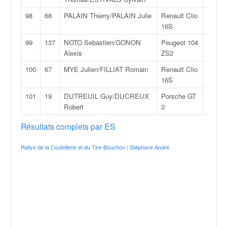
98
68
PALAIN Thierry/PALAIN Julie
Renault Clio
F2
16S
14
99
137
NOTO Sebastien/GONON
Peugeot 104
F2
Alexis
ZS2
11
100
67
MYE Julien/FILLIAT Romain
Renault Clio
F2
16S
14
101
19
DUTREUIL Guy/DUCREUX
Porsche GT
GT
Robert
3
10
Résultats complets par ES
Rallye de la Coutellerie et du Tire-Bouchon
|
Stéphane André