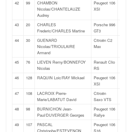
r
42
99
CHAMBON
Peugeot 106
FA
s
Nicolas/CHANTELAUZE
XSI
5
e
Audrey
d
e
43
20
CHARLES
Porsche 996
GT
c
Frederic/CHARLES Martine
GT3
10
ô
44
30
GUENARD
Citroën C2
R
t
Nicolas/TRIOULAIRE
Max
2
e
Armand
e
t
45
76
LIEVEN Remy/BONNEFOY
Renault Clio
N
d
Nicolas
RS
3
u
46
128
RAQUIN Loic/RAY Mickael
Peugeot 106
F2
s
XSI
12
l
a
47
108
LACROIX Pierre-
Citroën
FN
l
Marie/LABATUT David
Saxo VTS
2
o
48
98
BURNICHON Jean-
Peugeot 106
FA
m
Paul/DUVERGER Georges
Rallye
5
49
107
PASCAL
Peugeot 106
FN
Christophe/ESTEVENON
S16
2