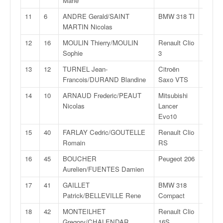
Marie
q
u
11
6
ANDRE Gerald/SAINT
BMW 318 TI
F2
e
MARTIN Nicolas
14
r
12
16
MOULIN Thierry/MOULIN
Renault Clio
R
a
Sophie
3
3
l
l
13
12
TURNEL Jean-
Citroën
F2
y
Francois/DURAND Blandine
Saxo VTS
13
e
14
10
ARNAUD Frederic/PEAUT
Mitsubishi
N
d
Nicolas
Lancer
4
u
Evo10
W
R
15
40
FARLAY Cedric/GOUTELLE
Renault Clio
FA
C
Romain
RS
7
,
16
45
BOUCHER
Peugeot 206
F2
d
Aurelien/FUENTES Damien
14
e
l
17
41
GAILLET
BMW 318
F2
'
Patrick/BELLEVILLE Rene
Compact
14
E
18
42
MONTEILHET
Renault Clio
F2
R
Gregory/CHALENDAR
16S
14