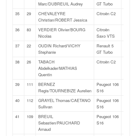
u
Marc/DUBREUIL Audrey
GT Turbo
14
t
35
29
CHEVALEYRE
Citroën C2
R
e
Christian/ROBERT Jessica
2
l
'
36
83
VERDIER Olivier/BOURG
Citroën
FA
a
Nicolas
Saxo VTS
6
c
37
22
OUDIN Richard/VICHY
Renault 5
FN
t
Stephanie
GT Turbo
4
u
a
38
26
TABACH
Citroën C2
A
l
Abdelkader/MATHIAS
6K
i
Quentin
t
39
111
BERNEZ
Peugeot 106
FN
é
Regis/TOURNEBIZE Aurelien
S16
2
d
e
40
112
GRAYEL Thomas/CAETANO
Peugeot 106
FN
l
Sullivan
S16
2
a
c
41
109
BREUIL
Peugeot 106
FN
o
Sebastien/PAUCHARD
S16
2
u
Arnaud