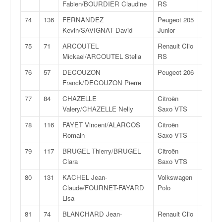
Fabien/BOURDIER Claudine
RS
3
74
136
FERNANDEZ
Peugeot 205
F2
Kevin/SAVIGNAT David
Junior
11
75
71
ARCOUTEL
Renault Clio
FN
Mickael/ARCOUTEL Stella
RS
3
76
57
DECOUZON
Peugeot 206
F2
Franck/DECOUZON Pierre
14
77
84
CHAZELLE
Citroën
FA
Valery/CHAZELLE Nelly
Saxo VTS
6
78
116
FAYET Vincent/ALARCOS
Citroën
FN
Romain
Saxo VTS
2
79
117
BRUGEL Thierry/BRUGEL
Citroën
FN
Clara
Saxo VTS
2
80
131
KACHEL Jean-
Volkswagen
FN
Claude/FOURNET-FAYARD
Polo
1
Lisa
81
74
BLANCHARD Jean-
Renault Clio
FN