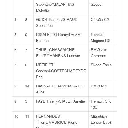
v
Stephane/MALAPTIAS
S2000
7S
i
Melodie
d
4
8
GUIOT Bastien/GIRAUD
Citroën C2
F2
é
Sebastien
13
o
s
5
9
RISALETTO Remy/DAMET
Renault
N
e
Bastien
Mégane RS
4
t
6
7
THUEL-CHASSAIGNE
BMW 318
F2
p
Eric/ROMANENS Ludovic
Compact
14
h
o
7
3
METIFIOT
Skoda Fabia
R
t
Gaspard/COSTECHAREYRE
5
o
Eric
s
8
14
DASSAUD Jean/DASSAUD
BMW M 3
FA
p
Aline
8
o
u
9
5
FAYE Thierry/VIALET Amelie
Renault Clio
F2
r
16S
14
c
10
11
FERNANDES
Mitsubishi
FN
h
Thierry/MAURICE Pierre-
Lancer Evo8
4
a