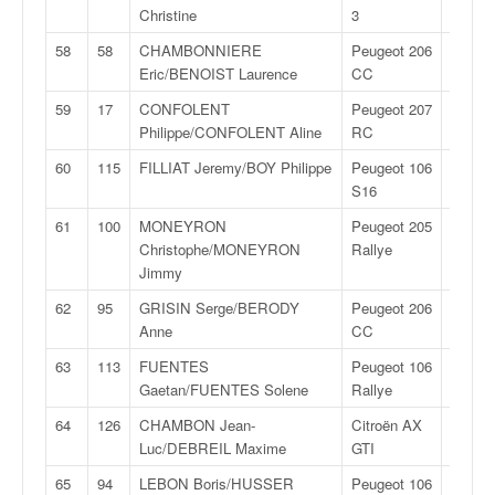
Christine
3
3
58
58
CHAMBONNIERE
Peugeot 206
F2
Eric/BENOIST Laurence
CC
14
59
17
CONFOLENT
Peugeot 207
R
Philippe/CONFOLENT Aline
RC
3
60
115
FILLIAT Jeremy/BOY Philippe
Peugeot 106
FN
S16
2
61
100
MONEYRON
Peugeot 205
FA
Christophe/MONEYRON
Rallye
5
Jimmy
62
95
GRISIN Serge/BERODY
Peugeot 206
F2
Anne
CC
13
63
113
FUENTES
Peugeot 106
FN
Gaetan/FUENTES Solene
Rallye
2
64
126
CHAMBON Jean-
Citroën AX
F2
Luc/DEBREIL Maxime
GTI
12
65
94
LEBON Boris/HUSSER
Peugeot 106
F2