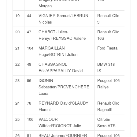
C
Morgan
,
d
19
44
VIGNIER Samuel/LEBRUN
Renault Clio
F2
u
Nicolas
3
14
c
h
20
47
CHABOT Julien-
Renault Clio
F2
a
Remy/FREYSSAC Valerie
16S
14
m
21
104
MARGAILLAN
Ford Fiesta
R
p
Hugo/BOTRINI Julien
2J
i
o
22
48
CHASSAGNOL
BMW 318
F2
n
Eric/APPARAILLY David
IS
14
n
23
96
IGONIN
Peugeot 106
F2
a
Sebastien/PROVENCHERE
Rallye
13
t
Laura
e
t
24
78
REYNARD David/CLAUDY
Renault Clio
FN
d
Florent
Ragnotti
3
e
25
106
VALCOURT
Citroën
FN
l
Wilfried/ROIGNOT Julie
Saxo VTS
2
a
c
26
81
BEAU Jerome/FOURNIER
Peugeot 106
FA