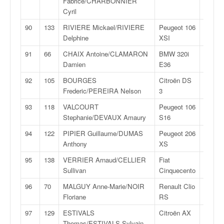
Fabrice/CHARBONNIER
5
Cyril
90
133
RIVIERE Mickael/RIVIERE
Peugeot 106
FN
Delphine
XSI
1
91
66
CHAIX Antoine/CLAMARON
BMW 320i
F2
Damien
E36
14
92
105
BOURGES
Citroën DS
R
Frederic/PEREIRA Nelson
3
1
93
118
VALCOURT
Peugeot 106
FN
Stephanie/DEVAUX Amaury
S16
2
94
122
PIPIER Guillaume/DUMAS
Peugeot 206
N
Anthony
XS
2S
95
138
VERRIER Arnaud/CELLIER
Fiat
F2
Sullivan
Cinquecento
11
96
70
MALGUY Anne-Marie/NOIR
Renault Clio
FN
Floriane
RS
3
97
129
ESTIVALS
Citroën AX
F2
Thomas/ESTIVALS Sylvain
12