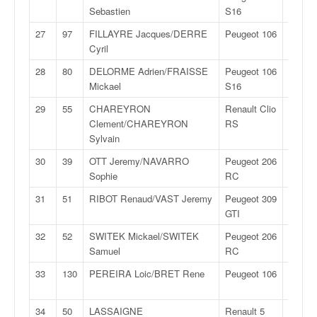
o
Sebastien
S16
6
u
27
97
FILLAYRE Jacques/DERRE
Peugeot 106
F2
p
Cyril
13
e
d
28
80
DELORME Adrien/FRAISSE
Peugeot 106
FA
e
Mickael
S16
6
F
29
55
CHAREYRON
Renault Clio
F2
r
Clement/CHAREYRON
RS
14
a
Sylvain
n
c
30
39
OTT Jeremy/NAVARRO
Peugeot 206
FA
e
Sophie
RC
7
e
31
51
RIBOT Renaud/VAST Jeremy
Peugeot 309
F2
t
GTI
14
a
u
32
52
SWITEK Mickael/SWITEK
Peugeot 206
F2
s
Samuel
RC
14
s
33
130
PEREIRA Loic/BRET Rene
Peugeot 106
F2
i
12
t
o
34
50
LASSAIGNE
Renault 5
F2