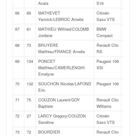
Anaïs
S16
13
66
85
MATHEVET
Citroën
FA
Yannick/LEBROC Amelie
Saxo VTS
6
67
61
MATHIEU Wilfried/COLOMB
BMW
F2
Jordane
Compact
14
68
73
BRUYERE
Renault Clio
FN
Matthieu/FRANCE Amelie
RS
3
69
134
PONCET
Peugeot 106
FN
Matthieu/CAMERLENGHI
XSI
1
Emelyne
70
132
SOUCHON Nicolas/LAFOND
Peugeot 106
FN
Eric
1
71
75
COUZON Laurent/GOY
Renault Clio
FN
Baptiste
Williams
3
72
27
LARCY Gregory/COUZON
Citroën
FA
Sandrine
Saxo VTS
6K
73
72
BOURDIER
Renault Clio
FN