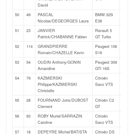
David
50
49
PASCAL
BMW 325i
F2
Nicolas/DEGEORGES Laura
E36
14
51
23
JANVIER
Renault 5
FN
Patrick/CHABANNE Fabien
GT Turbo
4
52
114
GRANDPIERRE
Peugeot 106
FN
Romain/CHAZELLE Kevin
S16
2
53
54
OUDIN Anthony/GONIN
Peugeot 309
F2
Amandine
GTI 16S
14
54
79
KAZMIERSKI
Citroën
FA
Philippe/KAZMIERSKI
Saxo VTS
6
Christelle
55
28
FOURNAND Joris/DUBOST
Citroën C2
R
Clement
GT
2
56
93
ROBY Muriel/SARRAZIN
Citroën
F2
Caroline
Saxo VTS
13
57
18
DEPEYRE Michel/BATISTA
Citroën DS
R