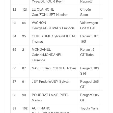
Yves/DUFOUR Kevin
Ragnotti
3
82
121
LE CLAINCHE
Citroën
N
Gael/FONLUPT Nicolas
Saxo
2S
83
64
VACHON
Volkswagen
F2
Georges/ESTIVALS Francois
Golf 3 GTI
14
84
35
GUILLAUME Sylvain/FILLIAT
Renault Clio
FA
Thomas
16S
7
85
21
MONDANEL
Renault 5
FN
Gabriel/MONDANEL
GT Turbo
4
Laurence
86
87
NAVE Julien/POIRIER Adrien
Peugeot 106
F2
S16
13
87
91
JEY Frederic/JEY Sylvain
Peugeot 205
F2
GTI
13
88
90
POURRAT Loic/PIPIER
Peugeot 205
F2
Marion
GTI
13
89
102
AUFFRANC
Toyota Yaris
FA