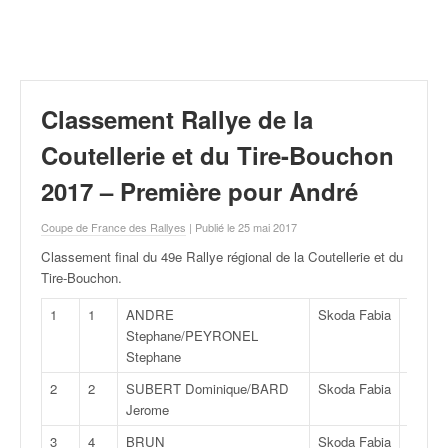
r
a
l
l
y
e
Classement Rallye de la
:
N
Coutellerie et du Tire-Bouchon
e
2017 – Première pour André
w
s
Coupe de France des Rallyes
| Publié le 25 mai 2017
,
r
Classement final du 49e Rallye régional de la Coutellerie et du
é
Tire-Bouchon
.
s
u
1
1
ANDRE
Skoda Fabia
R
l
Stephane/PEYRONEL
5
t
Stephane
a
2
2
SUBERT Dominique/BARD
Skoda Fabia
R
t
Jerome
5
s
,
3
4
BRUN
Skoda Fabia
A