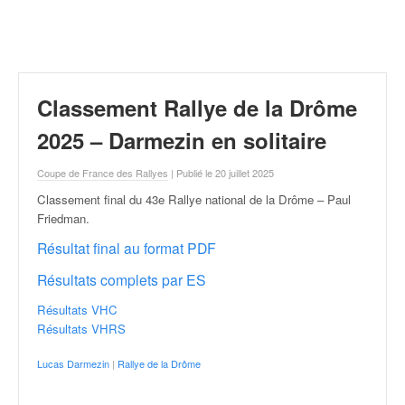
r
a
l
l
y
e
Classement Rallye de la Drôme
:
N
2025 – Darmezin en solitaire
e
w
Coupe de France des Rallyes
| Publié le 20 juillet 2025
s
Classement final du 43e Rallye national de la Drôme – Paul
,
Friedman
.
r
é
Résultat final au format PDF
s
Résultats complets par ES
u
l
Résultats VHC
t
Résultats VHRS
a
t
Lucas Darmezin
|
Rallye de la Drôme
s
,