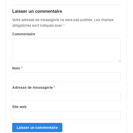
q
u
Laisser un commentaire
e
Votre adresse de messagerie ne sera pas publiée.
Les champs
r
obligatoires sont indiqués avec
*
a
l
Commentaire
l
y
e
d
u
Nom
*
W
R
C
Adresse de messagerie
*
,
d
e
Site web
l
'
E
R