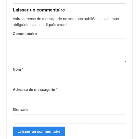
q
u
Laisser un commentaire
e
Votre adresse de messagerie ne sera pas publiée.
Les champs
r
obligatoires sont indiqués avec
*
a
Commentaire
l
l
y
e
d
u
Nom
*
W
R
C
Adresse de messagerie
*
,
d
e
Site web
l
'
E
R