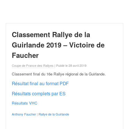
r
a
l
l
y
e
Classement Rallye de la
:
N
Guirlande 2019 – Victoire de
e
Faucher
w
s
Coupe de France des Rallyes
| Publié le 28 avril 2019
,
r
Classement final du 16e Rallye régional de la Guirlande
.
é
Résultat final au format PDF
s
u
Résultats complets par ES
l
t
Résultats VHC
a
t
Anthony Faucher
|
Rallye de la Guirlande
s
,