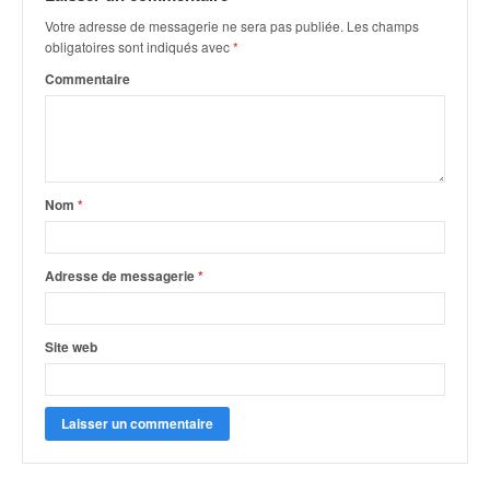
q
Votre adresse de messagerie ne sera pas publiée.
Les champs
u
obligatoires sont indiqués avec
*
e
r
Commentaire
a
l
l
y
e
Nom
*
d
u
W
Adresse de messagerie
*
R
C
,
Site web
d
e
l
'
E
R