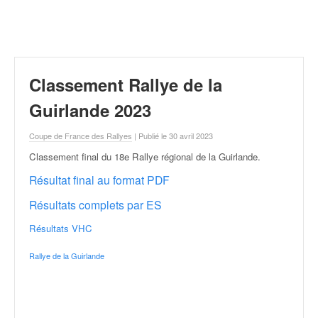
r
a
l
l
y
e
Classement Rallye de la
:
N
Guirlande 2023
e
w
Coupe de France des Rallyes
| Publié le 30 avril 2023
s
Classement final du 18e Rallye régional de la Guirlande
.
,
r
Résultat final au format PDF
é
Résultats complets par ES
s
u
Résultats VHC
l
t
Rallye de la Guirlande
a
t
s
,