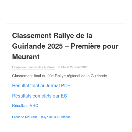
r
a
l
l
y
e
Classement Rallye de la
:
N
Guirlande 2025 – Première pour
e
Meurant
w
s
Coupe de France des Rallyes
| Publié le 27 avril 2025
,
r
Classement final du 20e Rallye régional de la Guirlande
.
é
Résultat final au format PDF
s
u
Résultats complets par ES
l
t
Résultats VHC
a
t
Frédéric Meurant
|
Rallye de la Guirlande
s
,