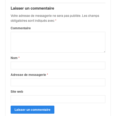
q
u
Laisser un commentaire
e
Votre adresse de messagerie ne sera pas publiée.
Les champs
r
obligatoires sont indiqués avec
*
a
Commentaire
l
l
y
e
d
u
Nom
*
W
R
C
Adresse de messagerie
*
,
d
e
Site web
l
'
E
R