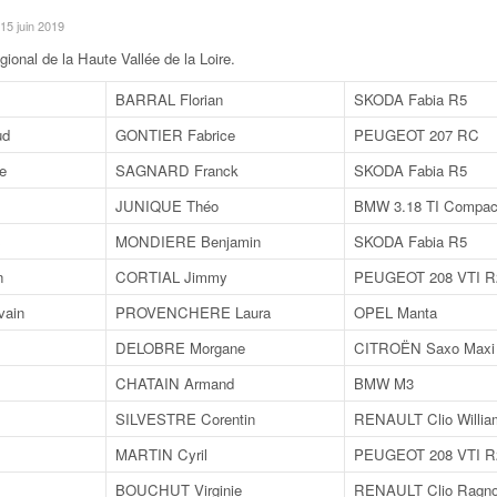
e 15 juin 2019
ional de la Haute Vallée de la Loire
.
BARRAL Florian
SKODA Fabia R5
ud
GONTIER Fabrice
PEUGEOT 207 RC
e
SAGNARD Franck
SKODA Fabia R5
JUNIQUE Théo
BMW 3.18 TI Compac
s
MONDIERE Benjamin
SKODA Fabia R5
n
CORTIAL Jimmy
PEUGEOT 208 VTI R
ain
PROVENCHERE Laura
OPEL Manta
DELOBRE Morgane
CITROËN Saxo Maxi
CHATAIN Armand
BMW M3
SILVESTRE Corentin
RENAULT Clio Willia
MARTIN Cyril
PEUGEOT 208 VTI R
BOUCHUT Virginie
RENAULT Clio Ragnot