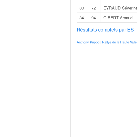
r
s
83
72
EYRAUD Séverin
e
84
94
GIBERT Arnaud
d
e
Résultats complets par ES
c
ô
Anthony Puppo
|
Rallye de la Haute Vallé
t
e
e
t
d
u
s
l
a
l
o
m