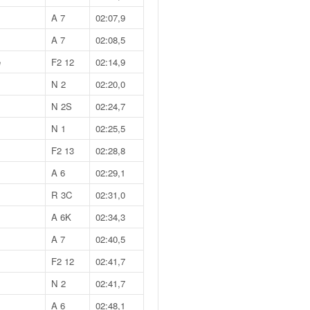
A 7
02:07,9
A 7
02:08,5
e
F2 12
02:14,9
N 2
02:20,0
N 2S
02:24,7
N 1
02:25,5
F2 13
02:28,8
A 6
02:29,1
R 3C
02:31,0
A 6K
02:34,3
A 7
02:40,5
F2 12
02:41,7
N 2
02:41,7
A 6
02:48,1