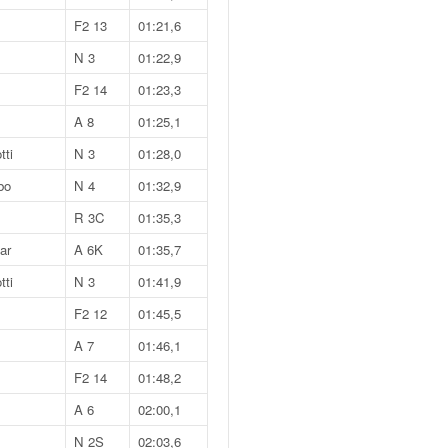
F2 13
01:21,6
N 3
01:22,9
F2 14
01:23,3
A 8
01:25,1
ti
N 3
01:28,0
bo
N 4
01:32,9
R 3C
01:35,3
ar
A 6K
01:35,7
ti
N 3
01:41,9
F2 12
01:45,5
A 7
01:46,1
F2 14
01:48,2
A 6
02:00,1
N 2S
02:03,6