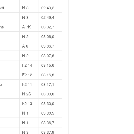
ti
N 3
02:49,2
N 3
02:49,4
ms
A 7K
03:02,7
N 2
03:06,0
A 6
03:06,7
N 2
03:07,8
F2 14
03:15,6
F2 12
03:16,8
e
F2 11
03:17,1
N 2S
03:30,0
F2 13
03:30,0
N 1
03:30,5
e
N 1
03:36,7
N 3
03:37,9