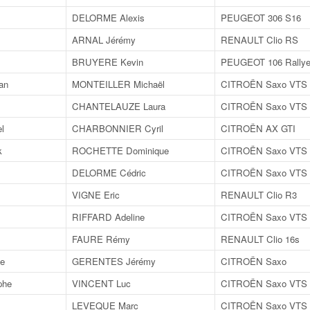
DELORME Alexis
PEUGEOT 306 S16
ARNAL Jérémy
RENAULT Clio RS
BRUYERE Kevin
PEUGEOT 106 Rally
an
MONTEILLER Michaël
CITROËN Saxo VTS
CHANTELAUZE Laura
CITROËN Saxo VTS
l
CHARBONNIER Cyril
CITROËN AX GTI
k
ROCHETTE Dominique
CITROËN Saxo VTS
DELORME Cédric
CITROËN Saxo VTS
VIGNE Eric
RENAULT Clio R3
RIFFARD Adeline
CITROËN Saxo VTS
FAURE Rémy
RENAULT Clio 16s
he
GERENTES Jérémy
CITROËN Saxo
phe
VINCENT Luc
CITROËN Saxo VTS
LEVEQUE Marc
CITROËN Saxo VTS