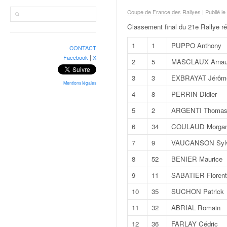
r
a
Coupe de France des Rallyes
| Publié l
l
Classement final du 21e Rallye rég
l
y
1
1
PUPPO Anthony
CONTACT
e
|
Facebook
X
2
5
MASCLAUX Arna
:
N
3
3
EXBRAYAT Jérôm
e
Mentions légales
4
8
PERRIN Didier
w
s
5
2
ARGENTI Thoma
,
6
34
COULAUD Morga
r
é
7
9
VAUCANSON Sylv
s
u
8
52
BENIER Maurice
l
9
11
SABATIER Florent
t
a
10
35
SUCHON Patrick
t
11
32
ABRIAL Romain
s
,
12
36
FARLAY Cédric