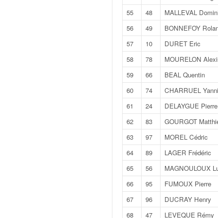
o
55
48
MALLEVAL Domin
u
p
56
49
BONNEFOY Rola
e
57
10
DURET Eric
d
e
58
78
MOURELON Alexi
F
59
66
BEAL Quentin
r
a
60
74
CHARRUEL Yanni
n
61
24
DELAYGUE Pierre
c
e
62
83
GOURGOT Matthi
e
63
97
MOREL Cédric
t
a
64
89
LAGER Frédéric
u
65
56
MAGNOULOUX Lu
s
s
66
95
FUMOUX Pierre
i
67
96
DUCRAY Henry
t
o
68
47
LEVEQUE Rémy