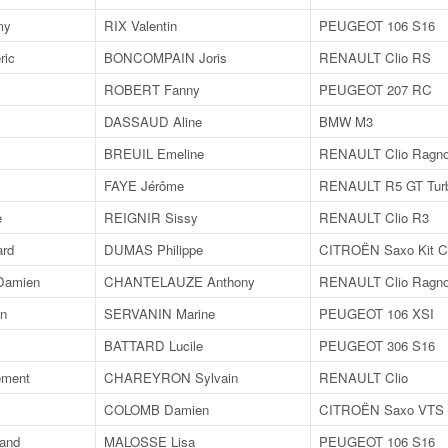
my
RIX Valentin
PEUGEOT 106 S16
ric
BONCOMPAIN Joris
RENAULT Clio RS
ROBERT Fanny
PEUGEOT 207 RC
DASSAUD Aline
BMW M3
BREUIL Emeline
RENAULT Clio Ragnot
FAYE Jérôme
RENAULT R5 GT Tur
e
REIGNIR Sissy
RENAULT Clio R3
rd
DUMAS Philippe
CITROËN Saxo Kit C
amien
CHANTELAUZE Anthony
RENAULT Clio Ragnot
n
SERVANIN Marine
PEUGEOT 106 XSI
BATTARD Lucile
PEUGEOT 306 S16
ment
CHAREYRON Sylvain
RENAULT Clio
COLOMB Damien
CITROËN Saxo VTS
and
MALOSSE Lisa
PEUGEOT 106 S16