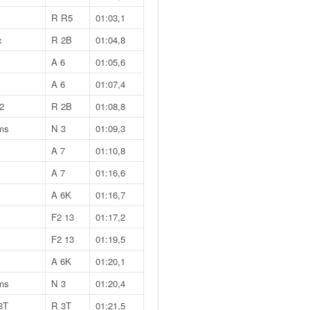
R R5
01:03,1
x
R 2B
01:04,8
A 6
01:05,6
A 6
01:07,4
2
R 2B
01:08,8
ms
N 3
01:09,3
A 7
01:10,8
A 7
01:16,6
A 6K
01:16,7
F2 13
01:17,2
F2 13
01:19,5
A 6K
01:20,1
ms
N 3
01:20,4
3T
R 3T
01:21,5