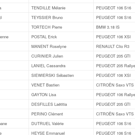
a
TENDILLE Mélanie
PEUGEOT 106 S16
d
TEYSSIER Bruno
PEUGEOT 106 S16
TORTECH Pierre
BMW 3.18 IS
enne
POSTAL Erick
PEUGEOT 106 XSI
MANENT Roselyne
RENAULT Clio R3
CURINIER Julien
PEUGEOT 205 GTI
LANIEL Cassandra
PEUGEOT 205 Rally
SIEWIERSKI Sébastien
PEUGEOT 106 XSI
VENET Bastien
CITROËN Saxo VTS
GAYTON Lisa
PEUGEOT 106 Rally
DESFILLES Laëtitia
PEUGEOT 205 GTI
PERINO Clément
CITROËN Saxo VTS
hane
DUTRUEL Valérie
PEUGEOT 106 S16
e
HEYSE Emmanuel
PEUGEOT 106 S16