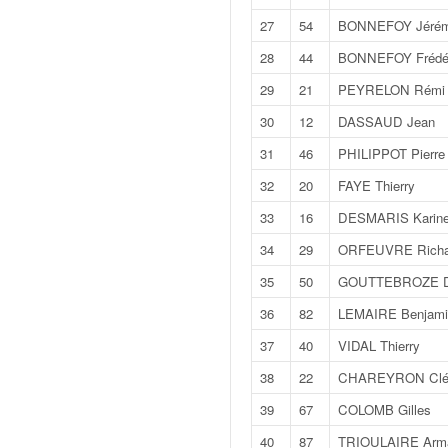
q
27
54
BONNEFOY Jéré
u
e
28
44
BONNEFOY Frédé
r
a
29
21
PEYRELON Rémi
l
30
12
DASSAUD Jean
l
y
31
46
PHILIPPOT Pierre
e
32
20
FAYE Thierry
d
u
33
16
DESMARIS Karin
W
34
29
ORFEUVRE Richa
R
C
35
50
GOUTTEBROZE D
,
36
82
LEMAIRE Benjami
d
e
37
40
VIDAL Thierry
l
38
22
CHAREYRON Clé
'
E
39
67
COLOMB Gilles
R
40
87
TRIOULAIRE Arm