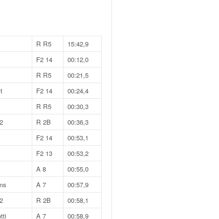
R R5
15:42,9
F2 14
00:12,0
R R5
00:21,5
t
F2 14
00:24,4
R R5
00:30,3
2
R 2B
00:36,3
F2 14
00:53,1
F2 13
00:53,2
A 8
00:55,0
ms
A 7
00:57,9
2
R 2B
00:58,1
ti
A 7
00:58,9