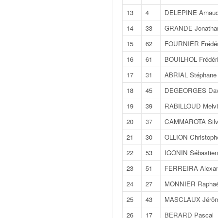
v
13
4
DELEPINE Arnau
i
d
14
33
GRANDE Jonatha
é
15
62
FOURNIER Frédér
o
s
16
61
BOUILHOL Frédér
e
17
31
ABRIAL Stéphane
t
p
18
45
DEGEORGES Dav
h
19
39
RABILLOUD Melvi
o
t
20
37
CAMMAROTA Silv
o
21
30
OLLION Christoph
s
p
22
53
IGONIN Sébastien
o
23
51
FERREIRA Alexan
u
r
24
27
MONNIER Raphaë
c
25
43
MASCLAUX Jérô
h
a
26
17
BERARD Pascal