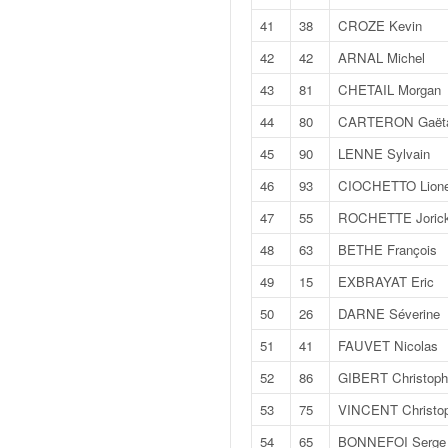
C
,
41
38
CROZE Kevin
d
42
42
ARNAL Michel
u
c
43
81
CHETAIL Morgan
h
44
80
CARTERON Gaët
a
m
45
90
LENNE Sylvain
p
46
93
CIOCHETTO Lione
i
o
47
55
ROCHETTE Joric
n
48
63
BETHE François
n
a
49
15
EXBRAYAT Eric
t
e
50
26
DARNE Séverine
t
51
41
FAUVET Nicolas
d
e
52
86
GIBERT Christop
l
53
75
VINCENT Christo
a
c
54
65
BONNEFOI Serge