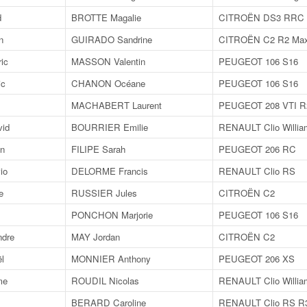
d
BROTTE Magalie
CITROËN DS3 RRC
n
GUIRADO Sandrine
CITROËN C2 R2 Ma
ic
MASSON Valentin
PEUGEOT 106 S16
ic
CHANON Océane
PEUGEOT 106 S16
MACHABERT Laurent
PEUGEOT 208 VTI R
id
BOURRIER Emilie
RENAULT Clio Willia
n
FILIPE Sarah
PEUGEOT 206 RC
io
DELORME Francis
RENAULT Clio RS
e
RUSSIER Jules
CITROËN C2
PONCHON Marjorie
PEUGEOT 106 S16
dre
MAY Jordan
CITROËN C2
l
MONNIER Anthony
PEUGEOT 206 XS
me
ROUDIL Nicolas
RENAULT Clio Willia
BERARD Caroline
RENAULT Clio RS R