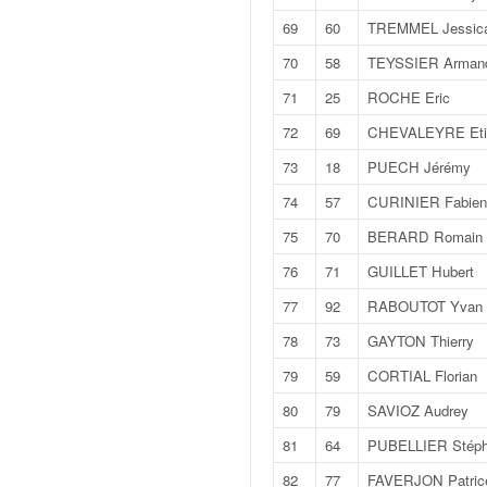
u
69
60
TREMMEL Jessic
t
e
70
58
TEYSSIER Arman
l
'
71
25
ROCHE Eric
a
72
69
CHEVALEYRE Eti
c
t
73
18
PUECH Jérémy
u
74
57
CURINIER Fabien
a
l
75
70
BERARD Romain
i
76
71
GUILLET Hubert
t
é
77
92
RABOUTOT Yvan
d
78
73
GAYTON Thierry
e
l
79
59
CORTIAL Florian
a
80
79
SAVIOZ Audrey
c
o
81
64
PUBELLIER Stép
u
82
77
FAVERJON Patric