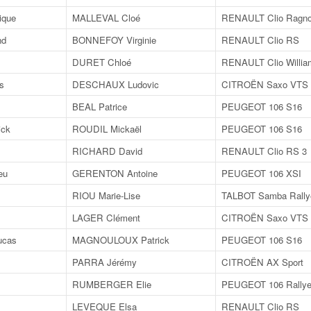
ique
MALLEVAL Cloé
RENAULT Clio Ragnot
nd
BONNEFOY Virginie
RENAULT Clio RS
DURET Chloé
RENAULT Clio Willia
s
DESCHAUX Ludovic
CITROËN Saxo VTS
BEAL Patrice
PEUGEOT 106 S16
ck
ROUDIL Mickaël
PEUGEOT 106 S16
RICHARD David
RENAULT Clio RS 3
eu
GERENTON Antoine
PEUGEOT 106 XSI
RIOU Marie-Lise
TALBOT Samba Rally
LAGER Clément
CITROËN Saxo VTS
cas
MAGNOULOUX Patrick
PEUGEOT 106 S16
PARRA Jérémy
CITROËN AX Sport
RUMBERGER Elie
PEUGEOT 106 Rally
LEVEQUE Elsa
RENAULT Clio RS