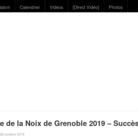
lalom
Calendrier
Vidéos
[Direct Vidéo]
Photos
e de la Noix de Grenoble 2019 – Succè
e 26 octobre 2019