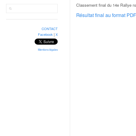
r
Classement final du 14e Rallye na
a
l
Résultat final au format PD
l
y
CONTACT
e
|
Facebook
X
:
N
e
Mentions légales
w
s
,
r
é
s
u
l
t
a
t
s
,