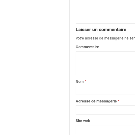
q
u
e
r
a
Laisser un commentaire
l
Votre adresse de messagerie ne ser
l
y
Commentaire
e
d
u
W
R
Nom
*
C
,
d
Adresse de messagerie
*
e
l
'
Site web
E
R