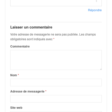
q
u
Répondre
e
r
a
Laisser un commentaire
l
l
Votre adresse de messagerie ne sera pas publiée.
Les champs
y
obligatoires sont indiqués avec
*
e
Commentaire
d
u
W
R
C
,
Nom
*
d
e
l
Adresse de messagerie
*
'
E
R
Site web