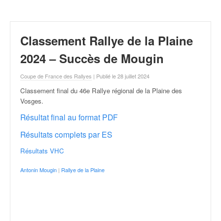
r
a
l
l
Classement Rallye de la Plaine
y
e
2024 – Succès de Mougin
:
N
Coupe de France des Rallyes
| Publié le 28 juillet 2024
e
Classement final du 46e Rallye régional de la Plaine des
w
Vosges
.
s
,
Résultat final au format PDF
r
Résultats complets par ES
é
s
Résultats VHC
u
l
Antonin Mougin
|
Rallye de la Plaine
t
a
t
s
,