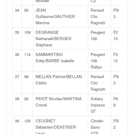
Mickaël
C2
u
t
34
95
JEAN
Renault
FN
1:27
e
Guillaume/GAUTHIER
Clio
3
l
Maxime
Ragnotti
'
35
109
DEGRANGE
Peugeot
F2
1:28
a
Nathanaël/BERGER
106
13
c
Stéphane
t
u
36
114
SAMMARTINO
Peugeot
F2
1:28
a
Eddy/BARBE Isabelle
106
13
l
Rallye
i
37
98
MELLAN Patrice/MELLAN
Renault
FN
1:28
t
Cédric
Clio
3
é
Ragnotti
d
e
38
20
PAYOT Nicolas/MARTINA
Subaru
FA
1:28
l
Cristel
Impreza
8
a
GT
c
39
120
CEUGNET
Citroën
FN
1:28
o
Sébastien/DEKEYSER
Saxo
2
u
Laury
VTS