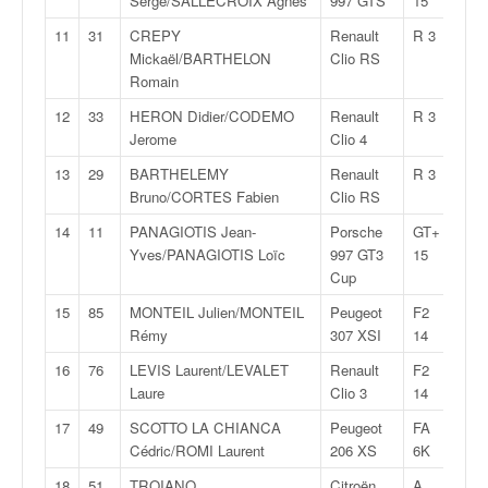
Serge/SALLECROIX Agnès
997 GTS
15
q
u
11
31
CREPY
Renault
R 3
1:23
e
Mickaël/BARTHELON
Clio RS
r
Romain
a
12
33
HERON Didier/CODEMO
Renault
R 3
1:24
l
Jerome
Clio 4
l
y
13
29
BARTHELEMY
Renault
R 3
1:24
e
Bruno/CORTES Fabien
Clio RS
d
14
11
PANAGIOTIS Jean-
Porsche
GT+
1:24
u
Yves/PANAGIOTIS Loïc
997 GT3
15
W
Cup
R
C
15
85
MONTEIL Julien/MONTEIL
Peugeot
F2
1:24
,
Rémy
307 XSI
14
d
16
76
LEVIS Laurent/LEVALET
Renault
F2
1:24
e
Laure
Clio 3
14
l
'
17
49
SCOTTO LA CHIANCA
Peugeot
FA
1:25
E
Cédric/ROMI Laurent
206 XS
6K
R
18
51
TROIANO
Citroën
A
1:25