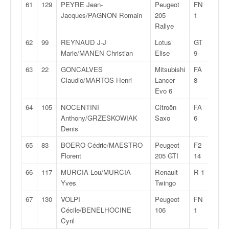
61
129
PEYRE Jean-
Peugeot
FN
1:36
Jacques/PAGNON Romain
205
1
Rallye
62
99
REYNAUD J-J
Lotus
GT
1:38
Marie/MANEN Christian
Elise
9
63
22
GONCALVES
Mitsubishi
FA
1:39
Claudio/MARTOS Henri
Lancer
8
Evo 6
64
105
NOCENTINI
Citroën
FA
1:41
Anthony/GRZESKOWIAK
Saxo
6
Denis
65
83
BOERO Cédric/MAESTRO
Peugeot
F2
1:45
Florent
205 GTI
14
66
117
MURCIA Lou/MURCIA
Renault
R 1
1:49
Yves
Twingo
67
130
VOLPI
Peugeot
FN
2:00
Cécile/BENELHOCINE
106
1
Cyril