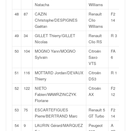
Natacha
Williams
48
87
CAZIN
Renault
F2
1:30
Christophe/DESPIGNES
Clio
14
Gaëtan
Williams
49
34
GILLET Thierry/GILLET
Renault
R 3
1:31
Nicolas
Clio RS
50
104
MOGNO Yann/MOGNO
Citroën
FA
1:32
Sylvain
Saxo
6
VTS
51
116
MOTTARD Jordan/DEVAUX
Citroën
R 1
1:32
Thierry
DS3
52
122
NIETO
Citroën
F2
1:32
Fabien/WAWRZINCZYK
AX
12
Floriane
53
75
ESCARTEFIGUES
Renault 5
F2
1:32
Pierre/BERTRAND Marc
GT Turbo
14
54
9
LAURIN Gérard/MARQUEZ
Peugeot
A
1:33