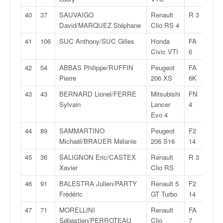
r
s
40
37
SAUVAIGO
Renault
R 3
1:28
e
David/MARQUEZ Stéphane
Clio RS 4
d
e
41
106
SUC Anthony/SUC Gilles
Honda
FA
1:28
c
Civic VTI
6
ô
42
54
ABBAS Philippe/RUFFIN
Peugeot
FA
1:28
t
Pierre
206 XS
6K
e
e
43
43
BERNARD Lionel/FERRE
Mitsubishi
FN
1:29
t
Sylvain
Lancer
4
d
Evo 4
u
44
89
SAMMARTINO
Peugeot
F2
1:29
s
Michaël/BRAUER Mélanie
206 S16
14
l
a
45
36
SALIGNON Eric/CASTEX
Renault
R 3
1:30
l
Xavier
Clio RS
o
46
91
BALESTRA Julien/PARTY
Renault 5
F2
1:30
m
Frédéric
GT Turbo
14
47
71
MORELLINI
Renault
FA
1:30
Sébastien/PERROTEAU
Clio
7