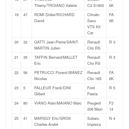
C
Thierry/TROIANO Valérie
C2 S1600
6K
,
d
19
47
ROMI Didier/RICHARD
Citroën
FA
1:25
u
David
Saxo
6K
c
VTS Kit
h
Car
a
m
20
32
GATTI Jean-Pierre/SAINT-
Renault
R 3
1:25
p
MARTIN Julien
Clio RS
i
21
35
TAFFIN Bernard/MALLET
Renault
R 3
1:25
o
Eric
Clio RS
n
n
22
56
PETRUCCI Florent/IBANEZ
Renault
FA
1:25
a
Nicolas
Clio 16S
6K
t
23
5
FALLEUR Frank/DINI
Ford
R 5
1:25
e
Gilbert
Fiesta
t
d
24
80
VIANO Alain/MAIANO Marc
Peugeot
F2
1:25
e
206 Maxi
14
l
25
41
MARSILY Eric/GROS
Subaru
N 4
1:25
a
Charles-André
Impreza
c