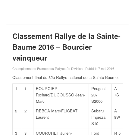
r
a
l
l
y
e
Classement Rallye de la Sainte-
:
N
Baume 2016 – Bourcier
e
vainqueur
w
s
Championnat de France des Rallyes 2e Division
| Publié le 7 mai 2016
,
r
Classement final du 32e Rallye national de la Sainte-Baume
.
é
s
1
1
BOURCIER
Peugeot
A
1:17
u
Richard/DUCOUSSO Jean-
207
7S
l
Marc
S2000
t
2
2
REBOA Marc/FLIGEAT
Subaru
A
1:18
a
Laurent
Impreza
8W
t
S10
s
,
3
3
COURCHET Julien-
Ford
R 5
1:18