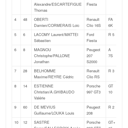
v
Alexandre/ESCARTEFIGUE
Fiesta
i
Thomas
d
4
48
OBERTI
Renault
FA
1:19
é
Damien/CORMERAIS Loic
Clio 16S
6K
o
s
5
6
LACOMY Laurent/MATTEI
Ford
R 5
1:20
e
Sébastien
Fiesta
t
6
8
MAGNOU
Peugeot
A
1:20
p
Christophe/PALLONE
207
7S
h
Jonathan
S2000
o
t
7
28
BELHOMME
Renault
R 3
1:21
o
Maxime/REYRE Cédric
Clio RS
s
8
14
ESTIENNE
Porsche
GT
1:21
p
Christian/A.GHIBAUDO
997 GT3
10
o
Valérie
u
r
9
60
DE MEVIUS
Peugeot
R 2
1:22
c
Guillaume/LOUKA Louis
208
h
10
12
SASTRE
Porsche
GT+
1:22
a