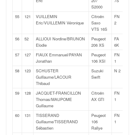
Eric
207
7S
S2000
55
121
VUILLEMIN
Citroën
FN
1:33
Eric/VUILLEMIN Véronique
Saxo
2
VTS 16S
56
52
ALLIOUI Nordine/BRUNON
Peugeot
FA
1:34
Elodie
206 XS
6K
57
127
FIAUX Emmanuel/PAYAN
Peugeot
FN
1:34
Jonathan
106 XSI
1
58
123
SCHUSTER
Suzuki
N 2
1:35
Guillaume/LACOUR
Swift
Thibaud
59
128
JACQUET-FRANCILLON
Citroën
FN
1:36
Thomas/MAUPOME
AX GTI
1
Guillaume
60
131
TISSERAND
Peugeot
FN
1:36
Guillaume/TISSERAND
106
1
Sébastien
Rallye