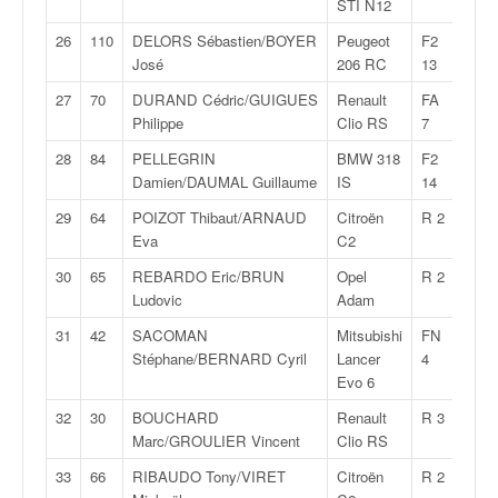
STI N12
o
u
26
110
DELORS Sébastien/BOYER
Peugeot
F2
1:26
p
José
206 RC
13
e
27
70
DURAND Cédric/GUIGUES
Renault
FA
1:26
d
Philippe
Clio RS
7
e
F
28
84
PELLEGRIN
BMW 318
F2
1:26
r
Damien/DAUMAL Guillaume
IS
14
a
29
64
POIZOT Thibaut/ARNAUD
Citroën
R 2
1:26
n
Eva
C2
c
e
30
65
REBARDO Eric/BRUN
Opel
R 2
1:26
e
Ludovic
Adam
t
31
42
SACOMAN
Mitsubishi
FN
1:27
a
Stéphane/BERNARD Cyril
Lancer
4
u
Evo 6
s
s
32
30
BOUCHARD
Renault
R 3
1:27
i
Marc/GROULIER Vincent
Clio RS
t
33
66
RIBAUDO Tony/VIRET
Citroën
R 2
1:27
o