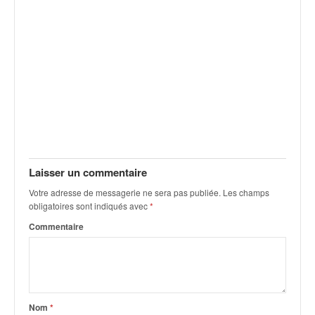
v
i
d
é
o
s
e
t
p
h
o
t
Laisser un commentaire
o
Votre adresse de messagerie ne sera pas publiée.
Les champs
s
obligatoires sont indiqués avec
*
p
Commentaire
o
u
r
c
h
a
Nom
*