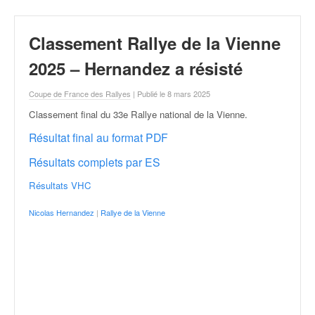
r
a
l
Classement Rallye de la Vienne
l
y
2025 – Hernandez a résisté
e
:
Coupe de France des Rallyes
| Publié le 8 mars 2025
N
Classement final du 33e Rallye national de la Vienne
.
e
w
Résultat final au format PDF
s
Résultats complets par ES
,
r
Résultats VHC
é
s
Nicolas Hernandez
|
Rallye de la Vienne
u
l
t
a
t
s
,