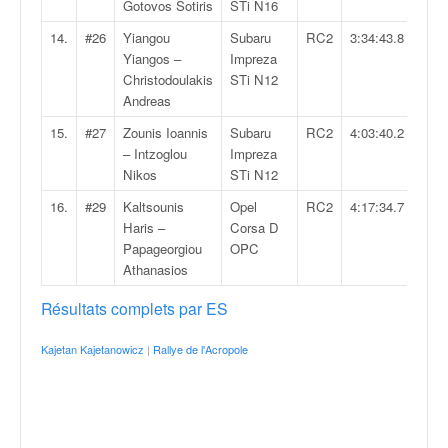
C
Gotovos Sotiris
STi N16
,
14.
#26
Yiangou
Subaru
RC2
3:34:43.8
d
Yiangos –
Impreza
u
Christodoulakis
STi N12
c
Andreas
h
a
15.
#27
Zounis Ioannis
Subaru
RC2
4:03:40.2
m
– Intzoglou
Impreza
p
Nikos
STi N12
i
16.
#29
Kaltsounis
Opel
RC2
4:17:34.7
o
Haris –
Corsa D
n
Papageorgiou
OPC
n
Athanasios
a
t
Résultats complets par ES
e
t
Kajetan Kajetanowicz
|
Rallye de l'Acropole
d
e
l
a
c