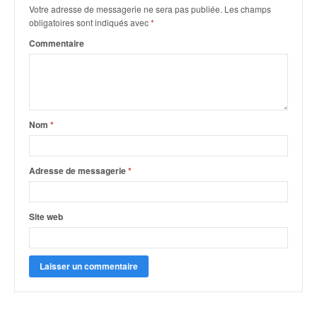
u
Votre adresse de messagerie ne sera pas publiée.
Les champs
t
obligatoires sont indiqués avec
*
e
Commentaire
l
'
a
c
t
u
Nom
*
a
l
i
Adresse de messagerie
*
t
é
d
Site web
e
l
a
c
o
u