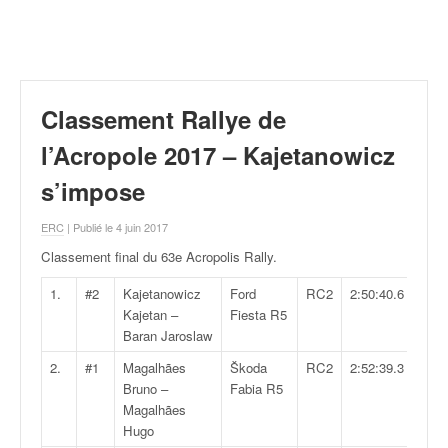
r
a
l
l
y
e
Classement Rallye de
:
N
l’Acropole 2017 – Kajetanowicz
e
s’impose
w
s
ERC
| Publié le 4 juin 2017
,
r
Classement final du 63e Acropolis Rally
.
é
s
1.
#2
Kajetanowicz
Ford
RC2
2:50:40.6
u
Kajetan –
Fiesta R5
l
Baran Jaroslaw
t
2.
#1
Magalhães
Škoda
RC2
2:52:39.3
a
Bruno –
Fabia R5
t
Magalhães
s
Hugo
,