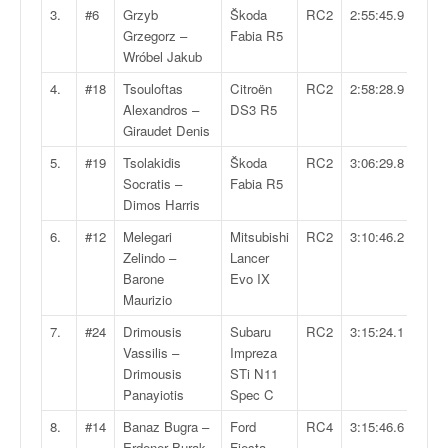
v
3.
#6
Grzyb
Škoda
RC2
2:55:45.9
i
Grzegorz –
Fabia R5
d
Wróbel Jakub
é
4.
#18
Tsouloftas
Citroën
RC2
2:58:28.9
o
Alexandros –
DS3 R5
s
Giraudet Denis
e
t
5.
#19
Tsolakidis
Škoda
RC2
3:06:29.8
p
Socratis –
Fabia R5
h
Dimos Harris
o
6.
#12
Melegari
Mitsubishi
RC2
3:10:46.2
t
Zelindo –
Lancer
o
Barone
Evo IX
s
Maurizio
p
o
7.
#24
Drimousis
Subaru
RC2
3:15:24.1
u
Vassilis –
Impreza
r
Drimousis
STi N11
c
Panayiotis
Spec C
h
8.
#14
Banaz Bugra –
Ford
RC4
3:15:46.6
a
Erdener Burak
Fiesta