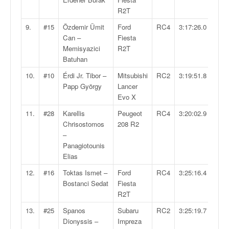
q
R2T
u
e
9.
#15
Özdemir Ümit
Ford
RC4
3:17:26.0
r
Can –
Fiesta
a
Memisyazici
R2T
l
Batuhan
l
10.
#10
Érdi Jr. Tibor –
Mitsubishi
RC2
3:19:51.8
y
Papp György
Lancer
e
Evo X
d
u
11.
#28
Karellis
Peugeot
RC4
3:20:02.9
W
Chrisostomos
208 R2
R
–
C
Panagiotounis
,
Elias
d
12.
#16
Toktas Ismet –
Ford
RC4
3:25:16.4
e
Bostanci Sedat
Fiesta
l
R2T
'
E
13.
#25
Spanos
Subaru
RC2
3:25:19.7
R
Dionyssis –
Impreza