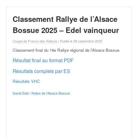
r
a
l
Classement Rallye de l’Alsace
l
y
Bossue 2025 – Edel vainqueur
e
:
Coupe de France des Rallyes
| Publié le 28 septembre 2025
N
Classement final du 19e Rallye régional de l’Alsace Bossue
.
e
w
Résultat final au format PDF
s
Résultats complets par ES
,
r
Résultats VHC
é
s
David Edel
|
Rallye de l'Alsace Bossue
u
l
t
a
t
s
,