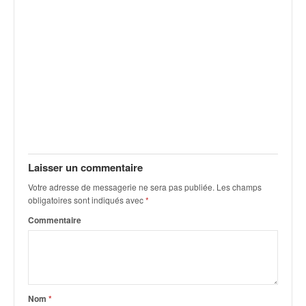
v
i
d
é
o
s
e
t
p
h
o
t
Laisser un commentaire
o
Votre adresse de messagerie ne sera pas publiée.
Les champs
s
obligatoires sont indiqués avec
*
p
Commentaire
o
u
r
c
h
a
Nom
*