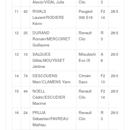
q
Alexis/VIDAL Julie
Clio
3
u
11
42
RIVALS
Peugeot
F2
28:54,5
e
Laurent/RODIERE
306 S16
14
r
Kévin
a
l
12
25
DURAND
Renault
R
28:56,7
l
Romain/MERCOIRET
Clio
3
y
Guillaume
e
13
10
SALGUES
Mitsubishi
A
29:01,4
d
Gilles/MOUYSSET
Evo IX
8
u
Jérôme
W
R
14
74
DESCOUENS
Citroën
F2
29:05,8
C
Marc/CLAMENS Yann
Saxo
13
,
15
44
NOELL
Renault
F2
29:06,6
d
Cédric/ESCUDIER
Clio
14
e
Maxime
l
'
16
24
PRUJA
Renault
R
29:07,6
E
Sébastien/FAVREAU
Clio
3
R
Mathieu