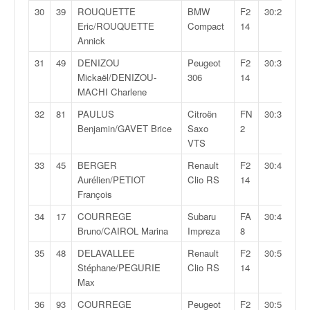
u
30
39
ROUQUETTE
BMW
F2
30:29,5
t
Eric/ROUQUETTE
Compact
14
e
Annick
l
'
31
49
DENIZOU
Peugeot
F2
30:35,8
a
Mickaël/DENIZOU-
306
14
c
MACHI Charlene
t
32
81
PAULUS
Citroën
FN
30:38,9
u
Benjamin/GAVET Brice
Saxo
2
a
VTS
l
i
33
45
BERGER
Renault
F2
30:43,1
t
Aurélien/PETIOT
Clio RS
14
é
François
d
34
17
COURREGE
Subaru
FA
30:47,8
e
Bruno/CAIROL Marina
Impreza
8
l
a
35
48
DELAVALLEE
Renault
F2
30:51,9
c
Stéphane/PEGURIE
Clio RS
14
o
Max
u
36
93
COURREGE
Peugeot
F2
30:57,7