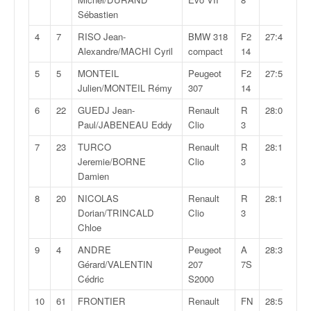
v
Sébastien
i
4
7
RISO Jean-
BMW 318
F2
27:44,7
d
Alexandre/MACHI Cyril
compact
14
é
o
5
5
MONTEIL
Peugeot
F2
27:50,3
s
Julien/MONTEIL Rémy
307
14
e
6
22
GUEDJ Jean-
Renault
R
28:08,1
t
Paul/JABENEAU Eddy
Clio
3
p
h
7
23
TURCO
Renault
R
28:12,2
o
Jeremie/BORNE
Clio
3
t
Damien
o
s
8
20
NICOLAS
Renault
R
28:14,8
p
Dorian/TRINCALD
Clio
3
o
Chloe
u
9
4
ANDRE
Peugeot
A
28:36,0
r
Gérard/VALENTIN
207
7S
c
Cédric
S2000
h
a
10
61
FRONTIER
Renault
FN
28:51,9