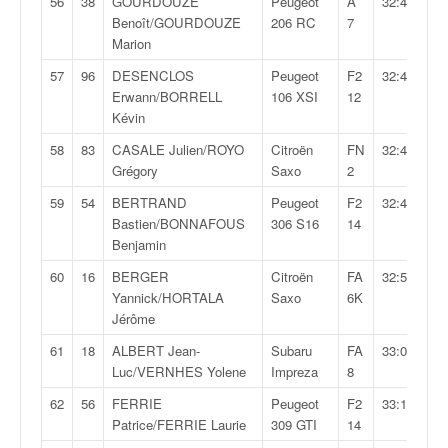
56
38
GOURDOUZE
Peugeot
A
32:42,1
Benoît/GOURDOUZE
206 RC
7
Marion
57
96
DESENCLOS
Peugeot
F2
32:43,0
Erwann/BORRELL
106 XSI
12
Kévin
58
83
CASALE Julien/ROYO
Citroën
FN
32:46,3
Grégory
Saxo
2
59
54
BERTRAND
Peugeot
F2
32:48,7
Bastien/BONNAFOUS
306 S16
14
Benjamin
60
16
BERGER
Citroën
FA
32:59,0
Yannick/HORTALA
Saxo
6K
Jérôme
61
18
ALBERT Jean-
Subaru
FA
33:04,7
Luc/VERNHES Yolene
Impreza
8
62
56
FERRIE
Peugeot
F2
33:11,5
Patrice/FERRIE Laurie
309 GTI
14