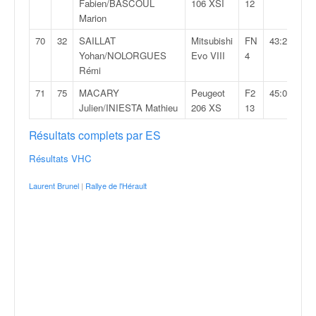
Fabien/BASCOUL
106 XSI
12
Marion
70
32
SAILLAT
Mitsubishi
FN
43:23,2
Yohan/NOLORGUES
Evo VIII
4
Rémi
71
75
MACARY
Peugeot
F2
45:05,9
Julien/INIESTA Mathieu
206 XS
13
Résultats complets par ES
Résultats VHC
Laurent Brunel
|
Rallye de l'Hérault