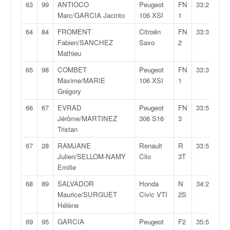
63
99
ANTIOCO
Peugeot
FN
33:27,8
Marc/GARCIA Jacinto
106 XSI
1
64
84
FROMENT
Citroën
FN
33:35,0
Fabien/SANCHEZ
Saxo
2
Mathieu
65
98
COMBET
Peugeot
FN
33:36,6
Maxime/MARIE
106 XSI
1
Grégory
66
67
EVRAD
Peugeot
FN
33:53,5
Jérôme/MARTINEZ
306 S16
3
Tristan
67
28
RAMJANE
Renault
R
33:58,9
Julien/SELLOM-NAMY
Clio
3T
Emilie
68
89
SALVADOR
Honda
N
34:25,9
Maurice/SURGUET
Civic VTI
2S
Hélène
69
95
GARCIA
Peugeot
F2
35:50,9