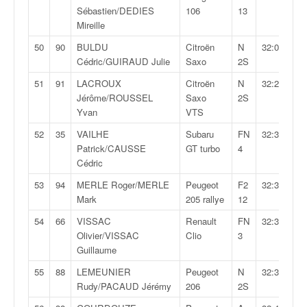
Sébastien/DEDIES
106
13
Mireille
50
90
BULDU
Citroën
N
32:06,8
Cédric/GUIRAUD Julie
Saxo
2S
51
91
LACROUX
Citroën
N
32:25,5
Jérôme/ROUSSEL
Saxo
2S
Yvan
VTS
52
35
VAILHE
Subaru
FN
32:30,8
Patrick/CAUSSE
GT turbo
4
Cédric
53
94
MERLE Roger/MERLE
Peugeot
F2
32:33,2
Mark
205 rallye
12
54
66
VISSAC
Renault
FN
32:38,0
Olivier/VISSAC
Clio
3
Guillaume
55
88
LEMEUNIER
Peugeot
N
32:39,3
Rudy/PACAUD Jérémy
206
2S