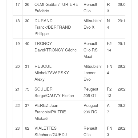
C
17
26
OLMI Gaëtan/TURIERE
Renault
R
29:08,5
,
Frédéric
Clio
3
d
u
18
30
DURAND
Mitsubishi
N
29:13,0
c
Franck/BERTRAND
Evo X
4
h
Philippe
a
19
40
TRONCY
Renault
F2
29:13,4
m
David/TRONCY Cédric
Clio RS
14
p
Maxi
i
o
20
31
REBOUL
Mitsubishi
FN
29:20,7
n
Michel/ZAVARSKY
Lancer
4
n
Alexy
Evo
a
21
73
SOULIER
Peugeot
F2
29:25,7
t
Serge/CAUVY Florian
205 GTI
13
e
t
22
37
PEREZ Jean-
Peugeot
A
29:26,8
d
Francois/PAITRE
206 RC
7
e
Mickaël
l
23
62
VIALETTES
Renault
FN
29:29,8
a
Stéphane/GUEDJ
Clio
3
c