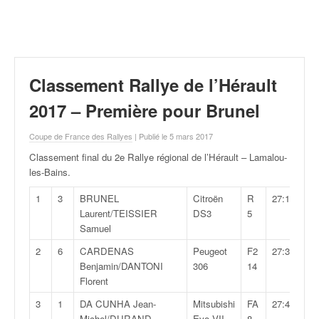
r
a
l
l
y
e
Classement Rallye de l’Hérault
:
N
2017 – Première pour Brunel
e
w
Coupe de France des Rallyes
| Publié le 5 mars 2017
s
Classement final du 2e Rallye régional de l’Hérault – Lamalou-
,
les-Bains
.
r
é
1
3
BRUNEL
Citroën
R
27:15,6
s
Laurent/TEISSIER
DS3
5
u
Samuel
l
2
6
CARDENAS
Peugeot
F2
27:39,9
t
Benjamin/DANTONI
306
14
a
Florent
t
s
3
1
DA CUNHA Jean-
Mitsubishi
FA
27:40,8
,
Michel/DURAND
Evo VII
8