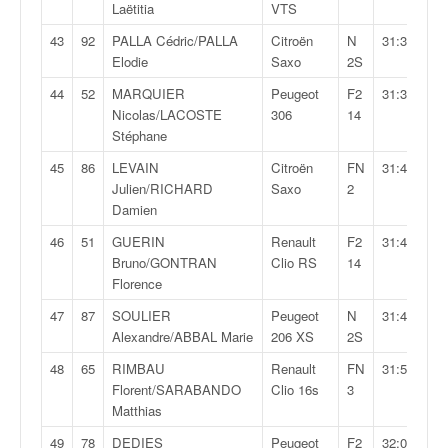
Laëtitia
VTS
43
92
PALLA Cédric/PALLA
Citroën
N
31:37,7
Elodie
Saxo
2S
44
52
MARQUIER
Peugeot
F2
31:39,6
Nicolas/LACOSTE
306
14
Stéphane
45
86
LEVAIN
Citroën
FN
31:42,8
Julien/RICHARD
Saxo
2
Damien
46
51
GUERIN
Renault
F2
31:47,2
Bruno/GONTRAN
Clio RS
14
Florence
47
87
SOULIER
Peugeot
N
31:48,7
Alexandre/ABBAL Marie
206 XS
2S
48
65
RIMBAU
Renault
FN
31:59,5
Florent/SARABANDO
Clio 16s
3
Matthias
49
78
DEDIES
Peugeot
F2
32:06,7