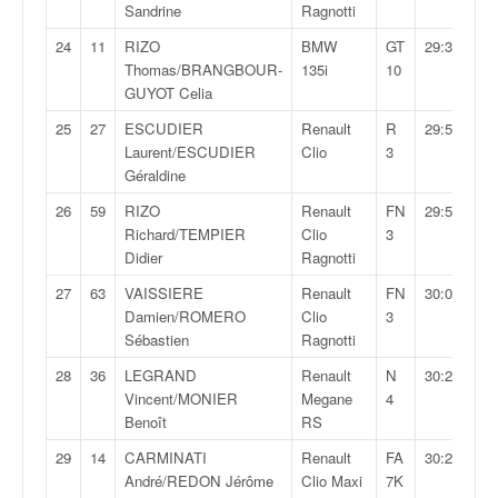
Sandrine
Ragnotti
o
u
24
11
RIZO
BMW
GT
29:33,2
p
Thomas/BRANGBOUR-
135i
10
e
GUYOT Celia
d
25
27
ESCUDIER
Renault
R
29:50,0
e
Laurent/ESCUDIER
Clio
3
F
Géraldine
r
a
26
59
RIZO
Renault
FN
29:58,2
n
Richard/TEMPIER
Clio
3
c
Didier
Ragnotti
e
27
63
VAISSIERE
Renault
FN
30:01,4
e
Damien/ROMERO
Clio
3
t
Sébastien
Ragnotti
a
u
28
36
LEGRAND
Renault
N
30:21,3
s
Vincent/MONIER
Megane
4
s
Benoît
RS
i
t
29
14
CARMINATI
Renault
FA
30:26,0
o
André/REDON Jérôme
Clio Maxi
7K