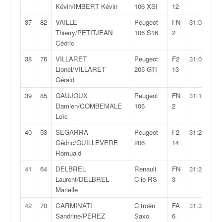
r
Kévin/IMBERT Kévin
106 XSI
12
s
e
37
82
VAILLE
Peugeot
FN
31:00,7
d
Thierry/PETITJEAN
106 S16
2
e
Cédric
c
38
76
VILLARET
Peugeot
F2
31:02,6
ô
Lionel/VILLARET
205 GTI
13
t
Gérald
e
e
39
85
GAUJOUX
Peugeot
FN
31:16,6
t
Damien/COMBEMALE
106
2
d
Loïc
u
40
53
SEGARRA
Peugeot
F2
31:24,9
s
Cédric/GUILLEVERE
206
14
l
Romuald
a
l
41
64
DELBREL
Renault
FN
31:25,7
o
Laurent/DELBREL
Clio RS
3
m
Marielle
42
70
CARMINATI
Citroën
FA
31:37,7
Sandrine/PEREZ
Saxo
6