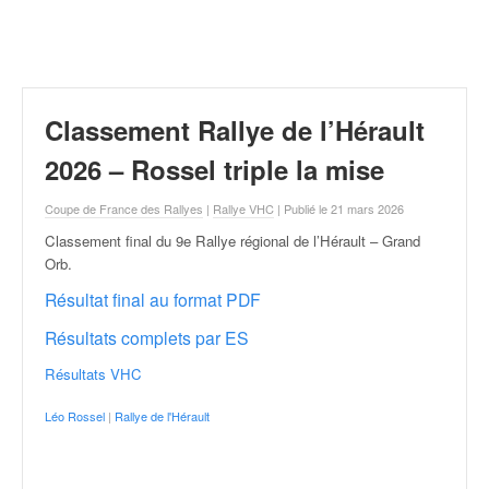
r
a
l
l
y
e
Classement Rallye de l’Hérault
:
N
2026 – Rossel triple la mise
e
w
Coupe de France des Rallyes
|
Rallye VHC
| Publié le 21 mars 2026
s
Classement final du 9e Rallye régional de l’Hérault – Grand
,
Orb
.
r
é
Résultat final au format PDF
s
Résultats complets par ES
u
l
Résultats VHC
t
a
Léo Rossel
|
Rallye de l'Hérault
t
s
,