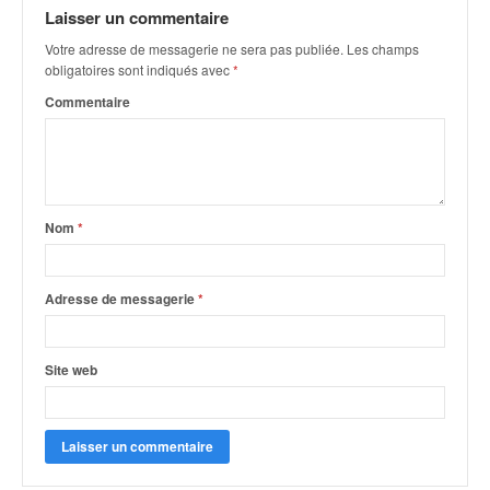
q
Laisser un commentaire
u
Votre adresse de messagerie ne sera pas publiée.
Les champs
e
obligatoires sont indiqués avec
*
r
a
Commentaire
l
l
y
e
d
Nom
*
u
W
R
Adresse de messagerie
*
C
,
d
Site web
e
l
'
E
R