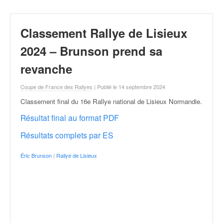
r
a
l
Classement Rallye de Lisieux
l
y
2024 – Brunson prend sa
e
:
revanche
N
e
Coupe de France des Rallyes
| Publié le 14 septembre 2024
w
Classement final du 16e Rallye national de Lisieux Normandie
.
s
,
Résultat final au format PDF
r
Résultats complets par ES
é
s
u
Éric Brunson
|
Rallye de Lisieux
l
t
a
t
s
,