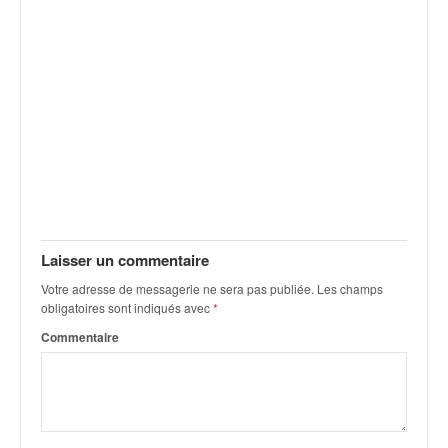
v
i
d
é
o
s
e
t
p
h
o
t
Laisser un commentaire
o
s
Votre adresse de messagerie ne sera pas publiée.
Les champs
p
obligatoires sont indiqués avec
*
o
Commentaire
u
r
c
h
a