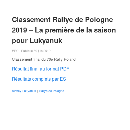
r
a
l
Classement Rallye de Pologne
l
y
2019 – La première de la saison
e
:
pour Lukyanuk
N
e
ERC
| Publié le 30 juin 2019
w
Classement final du 76e Rally Poland
.
s
,
Résultat final au format PDF
r
Résultats complets par ES
é
s
u
Alexey Lukyanuk
|
Rallye de Pologne
l
t
a
t
s
,