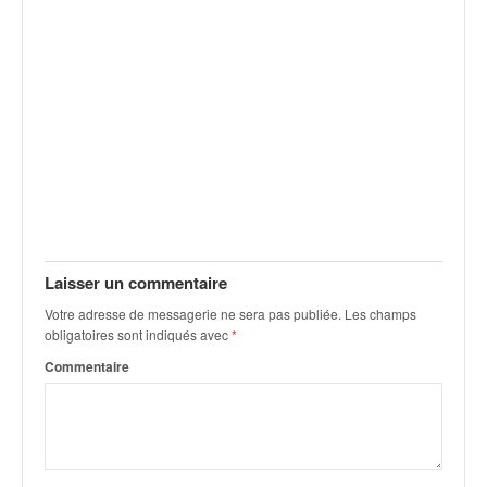
v
i
d
é
o
s
e
t
p
h
o
t
Laisser un commentaire
o
s
Votre adresse de messagerie ne sera pas publiée.
Les champs
p
obligatoires sont indiqués avec
*
o
Commentaire
u
r
c
h
a