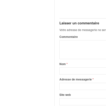
q
u
e
r
a
Laisser un commentaire
l
Votre adresse de messagerie ne ser
l
y
Commentaire
e
d
u
W
R
Nom
*
C
,
d
Adresse de messagerie
*
e
l
'
Site web
E
R