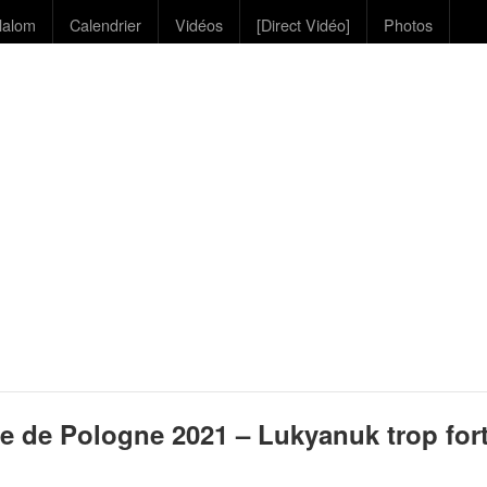
lalom
Calendrier
Vidéos
[Direct Vidéo]
Photos
e de Pologne 2021 – Lukyanuk trop for