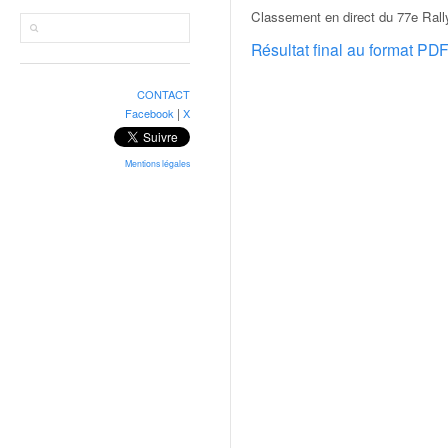
r
Classement en direct du 77e Rall
a
l
Résultat final au format PD
l
y
CONTACT
e
|
Facebook
X
:
N
e
Mentions légales
w
s
,
r
é
s
u
l
t
a
t
s
,