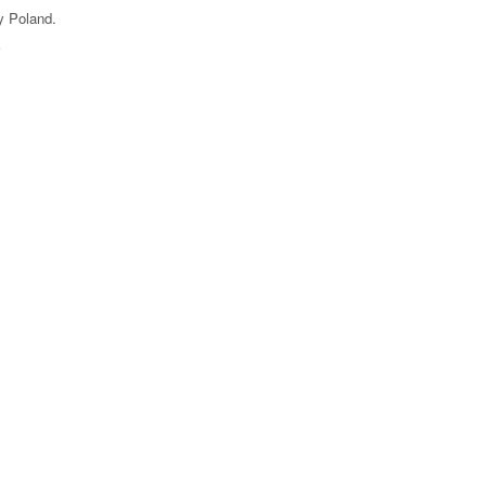
y Poland
.
F